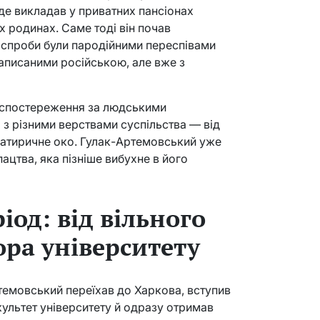
де викладав у приватних пансіонах
 родинах. Саме тоді він почав
 спроби були пародійними переспівами
написаними російською, але вже з
 спостереження за людськими
з різними верствами суспільства — від
сатиричне око. Гулак-Артемовський уже
пацтва, яка пізніше вибухне в його
іод: від вільного
ора університету
ртемовський переїхав до Харкова, вступив
ультет університету й одразу отримав