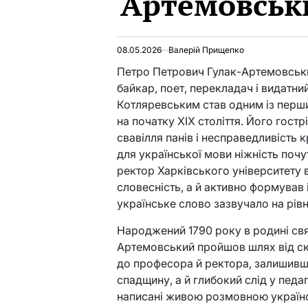
Артемовськ
08.05.2026
Валерій Прищепко
Петро Петрович Гулак-Артемовськи
байкар, поет, перекладач і видатний
Котляревським став одним із перши
на початку XIX століття. Його гост
свавілля панів і несправедливість 
для української мови ніжність почут
ректор Харківського університету в
словесність, а й активно формував
українське слово зазвучало на рів
Народжений 1790 року в родині св
Артемовський пройшов шлях від ск
до професора й ректора, залишивши
спадщину, а й глибокий слід у педаг
написані живою розмовною українс