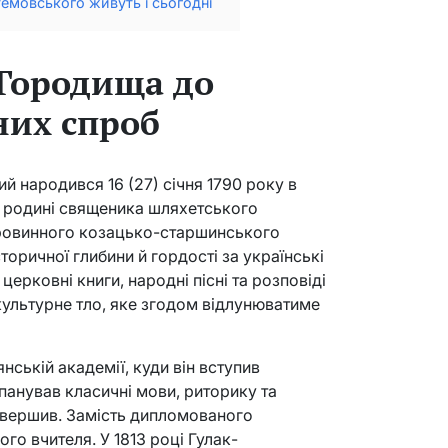
емовського живуть і сьогодні
 Городища до
них спроб
 народився 16 (27) січня 1790 року в
у родині священика шляхетського
аровинного козацько-старшинського
торичної глибини й гордості за українські
 церковні книги, народні пісні та розповіді
культурне тло, яке згодом відлунюватиме
ській академії, куди він вступив
панував класичні мови, риторику та
завершив. Замість дипломованого
го вчителя. У 1813 році Гулак-