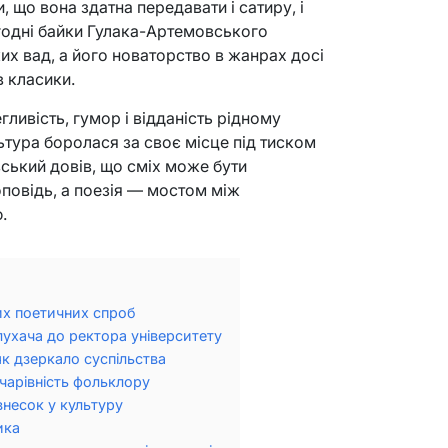
 що вона здатна передавати і сатиру, і
огодні байки Гулака-Артемовського
их вад, а його новаторство в жанрах досі
в класики.
гливість, гумор і відданість рідному
ьтура боролася за своє місце під тиском
ський довів, що сміх може бути
повідь, а поезія — мостом між
.
их поетичних спроб
слухача до ректора університету
як дзеркало суспільства
 чарівність фольклору
внесок у культуру
ика