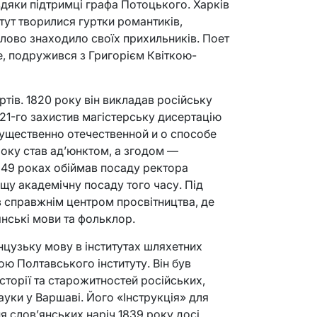
дяки підтримці графа Потоцького. Харків
 тут творилися гуртки романтиків,
слово знаходило своїх прихильників. Поет
, подружився з Григорієм Квіткою-
тів. 1820 року він викладав російську
1821-го захистив магістерську дисертацію
ущественно отечественной и о способе
оку став ад’юнктом, а згодом —
49 роках обіймав посаду ректора
щу академічну посаду того часу. Під
в справжнім центром просвітництва, де
янські мови та фольклор.
цузьку мову в інститутах шляхетних
ою Полтавського інституту. Він був
торії та старожитностей російських,
ауки у Варшаві. Його «Інструкція» для
я слов’янських наріч 1839 року досі