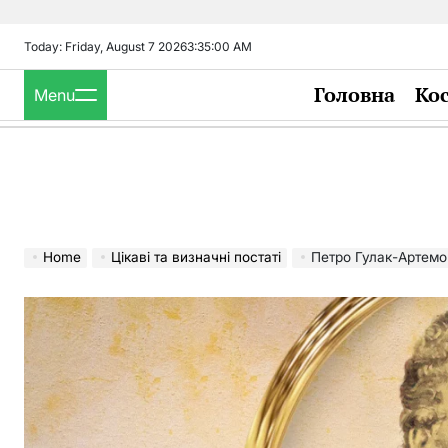
Skip
to
Today: Friday, August 7 2026
3
:
35
:
02
AM
content
Головна
Ко
Menu
Home
Цікаві та визначні постаті
Петро Гулак-Артем