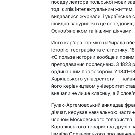
посаду лектора польської мови зав
тоді кипів інтелектуальним життям:
видавалися журнали, і українське 
швидко занурився в це середовище
Основ’яненком та іншими діячами.
Його кар’єра стрімко набирала обер
історію, географію та статистику. 
«О пользе истории вообще и преим
преподавания последней». З 1823 р
ординарним професором. У 1841–18
Харківського університету — найви
його керівництвом університет ста
вивчали не лише класику, а й слов’
Гулак-Артемовський викладав фран
дівчат, керував навчальною частин
членом Московського товариства іс
Королівського товариства друзів н
Ізмаїла Срезневського про вивченн