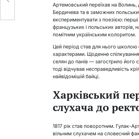
Артемовський переїхав на Волинь, 
Бердичева та в заможних польських
експериментувати з поезією: перші
французьких і польських авторів, 
помітним українським колоритом.
Цей період став для нього школою
характерами. Щоденне спілкування 
селян до панів — загострило його 
тоді відчував несправедливість крі
найвідомішій байці.
Харківський пер
слухача до рект
1817 рік став поворотним. Гулак-А
вільним слухачем на словесний фак