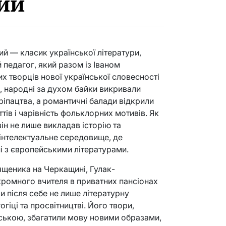
ий
й — класик української літератури,
 педагог, який разом із Іваном
х творців нової української словесності
рі, народні за духом байки викривали
кріпацтва, а романтичні балади відкрили
тів і чарівність фольклорних мотивів. Як
ін не лише викладав історію та
 інтелектуальне середовище, де
ні з європейськими літературами.
ященика на Черкащині, Гулак-
ромного вчителя в приватних пансіонах
 після себе не лише літературну
огіці та просвітництві. Його твори,
ькою, збагатили мову новими образами,