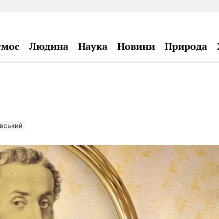
смос
Людина
Наука
Новини
Природа
Plandiy
овський