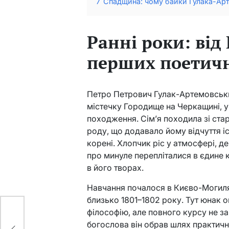
7
Спадщина: чому байки Гулака-Арт
Ранні роки: від
перших поетич
Петро Петрович Гулак-Артемовський
містечку Городище на Черкащині, 
походження. Сім’я походила зі ст
роду, що додавало йому відчуття іс
корені. Хлопчик ріс у атмосфері, де
про минуле перепліталися в єдине 
в його творах.
Навчання почалося в Києво-Могилян
близько 1801–1802 року. Тут юнак о
:
філософію, але повного курсу не 
о
богослова він обрав шлях практично