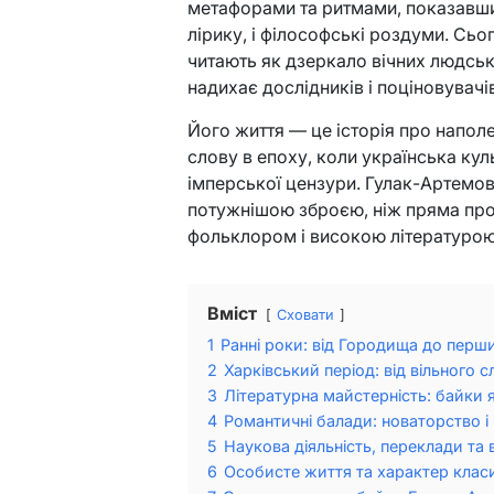
метафорами та ритмами, показавши,
лірику, і філософські роздуми. Сь
читають як дзеркало вічних людськ
надихає дослідників і поціновувачі
Його життя — це історія про наполе
слову в епоху, коли українська кул
імперської цензури. Гулак-Артемов
потужнішою зброєю, ніж пряма про
фольклором і високою літературою
Вміст
Сховати
1
Ранні роки: від Городища до перш
2
Харківський період: від вільного 
3
Літературна майстерність: байки 
4
Романтичні балади: новаторство і
5
Наукова діяльність, переклади та 
6
Особисте життя та характер клас