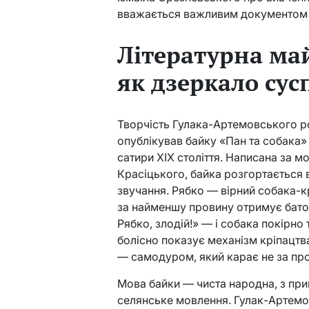
вважається важливим документом у
Літературна ма
як дзеркало сус
Творчість Гулака-Артемовського роз
опублікував байку «Пан та собака»
сатири XIX століття. Написана за м
Красіцького, байка розгортається в
звучання. Рябко — вірний собака-к
за найменшу провину отримує батоги
Рябко, злодій!» — і собака покірно 
болісно показує механізм кріпацтв
— самодуром, який карає не за пров
Мова байки — чиста народна, з при
селянське мовлення. Гулак-Артемо