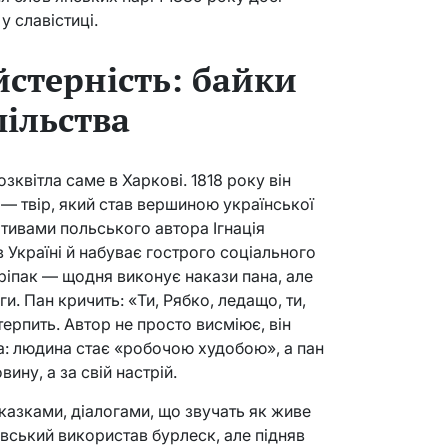
 славістиці.
йстерність: байки
пільства
квітла саме в Харкові. 1818 року він
 — твір, який став вершиною української
отивами польського автора Ігнація
 Україні й набуває гострого соціального
ріпак — щодня виконує накази пана, але
. Пан кричить: «Ти, Рябко, ледащо, ти,
терпить. Автор не просто висміює, він
а: людина стає «робочою худобою», а пан
ину, а за свій настрій.
казками, діалогами, що звучать як живе
вський використав бурлеск, але підняв