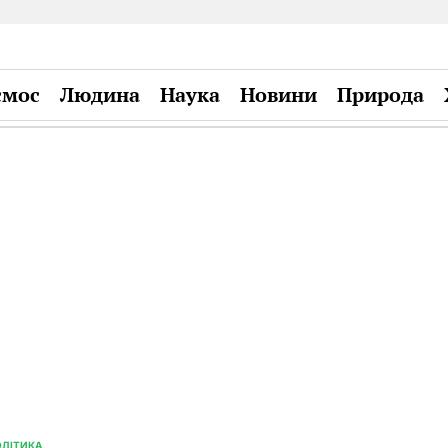
смос
Людина
Наука
Новини
Природа
Plandiy
ОЛІТИКА