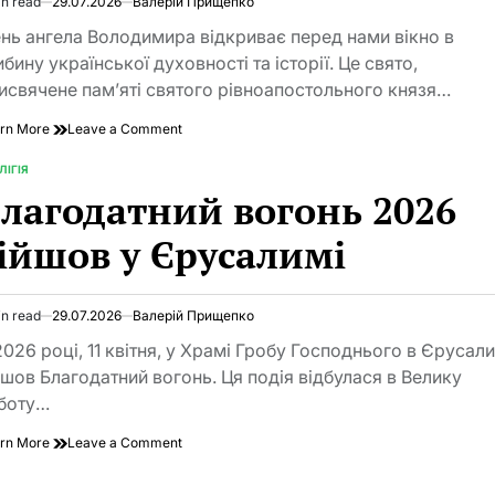
in read
29.07.2026
Валерій Прищепко
imated
d
нь ангела Володимира відкриває перед нами вікно в
e
ибину української духовності та історії. Це свято,
исвячене пам’яті святого рівноапостольного князя…
on
rn More
Leave a Comment
День
ангела
ЛІГІЯ
TED
Володимира:
лагодатний вогонь 2026
вичерпний
гід
ійшов у Єрусалимі
традиціями,
історією
та
сучасним
in read
29.07.2026
Валерій Прищепко
imated
святкуванням
d
2026 році, 11 квітня, у Храмі Гробу Господнього в Єрусал
e
йшов Благодатний вогонь. Ця подія відбулася в Велику
боту…
on
rn More
Leave a Comment
Благодатний
вогонь