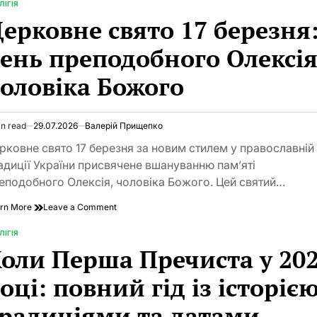
2026
ЛІГІЯ
TED
зійшов
ерковне свято 17 березня
у
Єрусалимі
ень преподобного Олексія
оловіка Божого
in read
29.07.2026
Валерій Прищепко
imated
d
рковне свято 17 березня за новим стилем у православній
e
адиції України присвячене вшануванню пам’яті
еподобного Олексія, чоловіка Божого. Цей святий…
on
rn More
Leave a Comment
Церковне
свято
ЛІГІЯ
TED
17
оли Перша Пречиста у 20
березня:
день
оці: повний гід із історією
преподобного
Олексія,
радиціями та датами
чоловіка