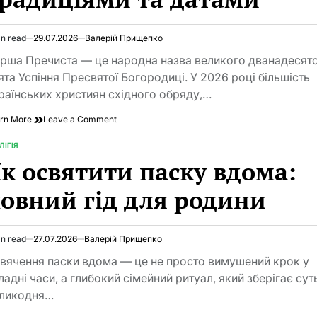
Божого
in read
29.07.2026
Валерій Прищепко
imated
d
рша Пречиста — це народна назва великого дванадесят
e
ята Успіння Пресвятої Богородиці. У 2026 році більшість
раїнських християн східного обряду,…
on
rn More
Leave a Comment
Коли
Перша
ЛІГІЯ
TED
Пречиста
к освятити паску вдома:
у
2026
овний гід для родини
році:
повний
гід
із
in read
27.07.2026
Валерій Прищепко
imated
історією,
d
традиціями
вячення паски вдома — це не просто вимушений крок у
e
та
ладні часи, а глибокий сімейний ритуал, який зберігає сут
датами
ликодня…