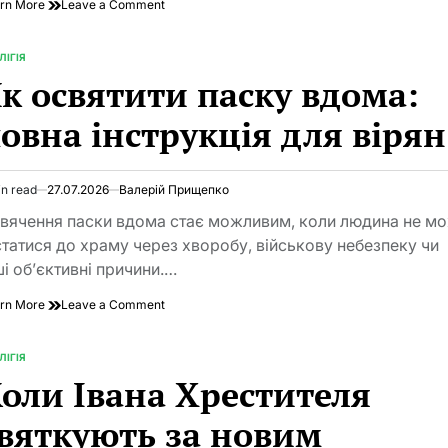
on
rn More
Leave a Comment
Як
освятити
паску
ЛІГІЯ
TED
вдома:
к освятити паску вдома:
повний
гід
овна інструкція для вірян
для
родини
in read
27.07.2026
Валерій Прищепко
imated
d
вячення паски вдома стає можливим, коли людина не м
e
статися до храму через хворобу, військову небезпеку чи
ші об’єктивні причини.…
on
rn More
Leave a Comment
Як
освятити
паску
ЛІГІЯ
TED
вдома:
оли Івана Хрестителя
повна
інструкція
вяткують за новим
для
вірян