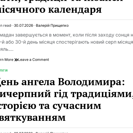
і
ісячного календаря
чому
його
слово
досі
in read
30.07.2026
Валерій Прищепко
формує
imated
світ
d
мадан завершується в момент, коли після заходу сонця 
у
e
-й або 30-й день місяця спостерігають новий серп місяц
2026
ляль.…
році
on
rn More
Leave a Comment
Коли
закінчується
ЛІГІЯ
TED
Рамадан:
ень ангела Володимира:
дати,
традиції
ичерпний гід традиціями
та
нюанси
сторією та сучасним
місячного
календаря
вяткуванням