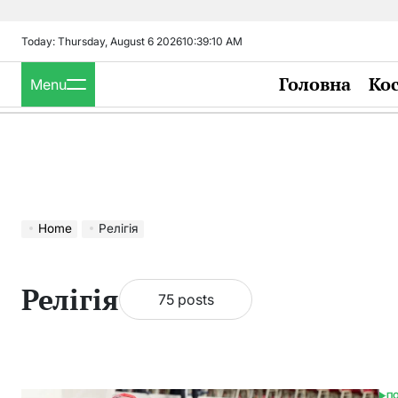
Skip
to
Today: Thursday, August 6 2026
10
:
39
:
11
AM
content
Головна
Ко
Menu
Home
Релігія
Релігія
75 posts
П