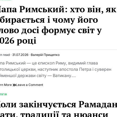
TED
апа Римський: хто він, як
бирається і чому його
лово досі формує світ у
026 році
in read
31.07.2026
Валерій Прищепко
imated
d
па Римський — це єпископ Риму, видимий глава
e
толицької церкви, наступник апостола Петра і суверен
йменшої держави світу — Ватикану.…
on
rn More
Leave a Comment
Папа
Римський:
ЛІГІЯ
TED
хто
оли закінчується Рамадан
він,
як
ати, традиції та нюанси
обирається