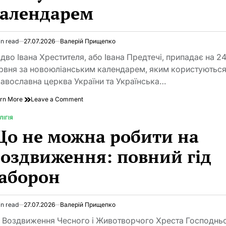
алендарем
in read
27.07.2026
Валерій Прищепко
imated
d
здво Івана Хрестителя, або Івана Предтечі, припадає на 2
e
рвня за новоюліанським календарем, яким користуютьс
авославна церква України та Українська…
on
rn More
Leave a Comment
Коли
Івана
ЛІГІЯ
TED
Хрестителя
о не можна робити на
святкують
за
оздвиження: повний гід
новим
календарем
аборон
in read
27.07.2026
Валерій Прищепко
imated
d
 Воздвиження Чесного і Животворчого Хреста Господнь