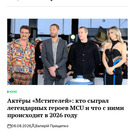
КІНО
ОПУБЛИКОВАНО
В
Актёры «Мстителей»: кто сыграл
легендарных героев MCU и что с ними
происходит в 2026 году
06.08.2026
Валерій Прищепко
Запись
от