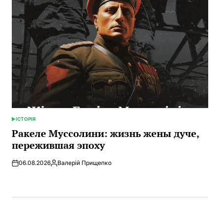
ІСТОРІЯ
ОПУБЛИКОВАНО
В
Ракеле Муссолини: жизнь жены дуче,
пережившая эпоху
06.08.2026
Валерій Прищепко
Запись
от