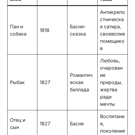
Антикрепо
стническа
Пан и
Басня-
я сатира,
1818
собака
сказка
своеволие
помещико
в
Любовь,
очарован
Романтич
ие
Рыбак
1827
еская
природы,
баллада
жертва
ради
мечты
Воспитани
Отец и
1827
Басня
е,
сын
поколения