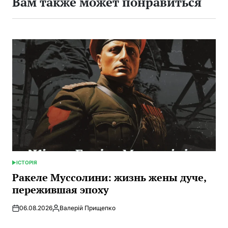
Вам также может понравиться
ІСТОРІЯ
ОПУБЛИКОВАНО
В
Ракеле Муссолини: жизнь жены дуче,
пережившая эпоху
06.08.2026
Валерій Прищепко
Запись
от