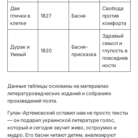
Две
Свобода
птички в
1827
Басня
против
клетке
комфорта
Здравый
смысл и
Дурак и
Басня-
1820
глупость в
Умный
присказка
повседнев
ности
Данные таблицы основаны на материалах
литературоведческих изданий и собраниях
произведений поэта.
Гулак-Артемовский оставил нам не просто тексты
— он подарил украинской литературе голос,
который и сегодня звучит живо, остроумно и
мудро. Его басни читают детям, анализируют