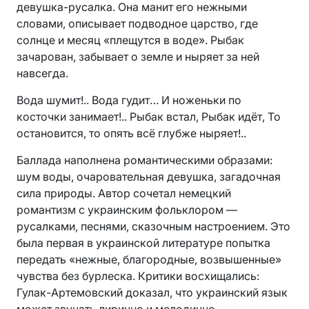
девушка-русалка. Она манит его нежными
словами, описывает подводное царство, где
солнце и месяц «плещутся в воде». Рыбак
зачарован, забывает о земле и ныряет за ней
навсегда.
Вода шумит!.. Вода гудит… И ноженьки по
косточки занимает!.. Рыбак встал, Рыбак идёт, То
остановится, то опять всё глубже ныряет!..
Баллада наполнена романтическими образами:
шум воды, очаровательная девушка, загадочная
сила природы. Автор сочетал немецкий
романтизм с украинским фольклором —
русалками, песнями, сказочным настроением. Это
была первая в украинской литературе попытка
передать «нежные, благородные, возвышенные»
чувства без бурлеска. Критики восхищались:
Гулак-Артемовский доказал, что украинский язык
может звучать лирично и мелодично.