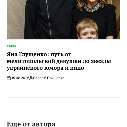
КІНО
ОПУБЛИКОВАНО
В
Яна Глущенко: путь от
мелитопольской девушки до звезды
украинского юмора и кино
05.08.2026
Валерій Прищепко
Запись
от
Еще от автора