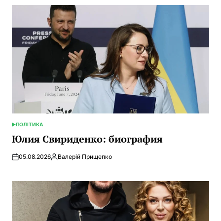
ПОЛІТИКА
ОПУБЛИКОВАНО
В
Юлия Свириденко: биография
05.08.2026
Валерій Прищепко
Запись
от