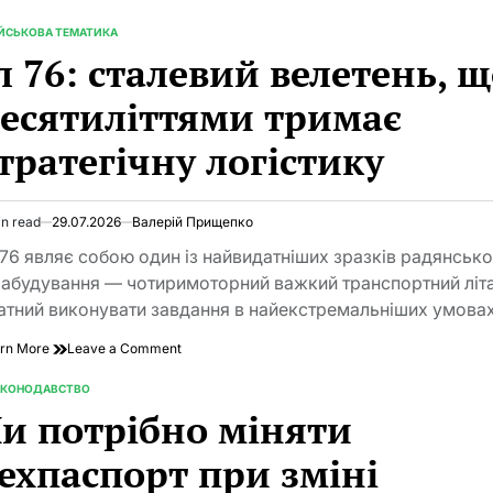
Мі-8:
наймасовіший
ІЙСЬКОВА ТЕМАТИКА
TED
гелікоптер
л 76: сталевий велетень, 
в
історії
есятиліттями тримає
авіації,
що
тратегічну логістику
служить
уже
понад
шість
in read
29.07.2026
Валерій Прищепко
десятиліть
imated
d
-76 являє собою один із найвидатніших зразків радянськ
e
іабудування — чотиримоторний важкий транспортний літа
атний виконувати завдання в найекстремальніших умова
on
rn More
Leave a Comment
Іл
76:
АКОНОДАВСТВО
TED
сталевий
и потрібно міняти
велетень,
що
ехпаспорт при зміні
десятиліттями
тримає