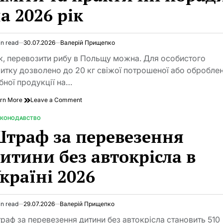
а 2026 рік
ПДР
2026
in read
30.07.2026
Валерій Прищепко
imated
d
к, перевозити рибу в Польщу можна. Для особистого
e
итку дозволено до 20 кг свіжої потрошеної або оброблен
бної продукції на…
on
rn More
Leave a Comment
Чи
можна
АКОНОДАВСТВО
TED
перевозити
траф за перевезення
рибу
в
итини без автокрісла в
Польщу:
повні
країні 2026
правила,
ліміти
та
практичні
in read
29.07.2026
Валерій Прищепко
поради
imated
на
d
раф за перевезення дитини без автокрісла становить 510