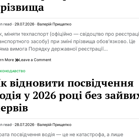
різвища
стратегічну
логістику
in read
29.07.2026
Валерій Прищепко
imated
d
к, міняти техпаспорт (офіційно — свідоцтво про реєстрац
e
анспортного засобу) при зміні прізвища обов’язково. Це
яма вимога Порядку державної реєстрації…
on
rn More
Leave a Comment
Чи
потрібно
АКОНОДАВСТВО
TED
міняти
к відновити посвідчення
техпаспорт
при
одія у 2026 році без зайви
зміні
прізвища
ервів
in read
28.07.2026
Валерій Прищепко
imated
d
рата посвідчення водія — це не катастрофа, а лише
e