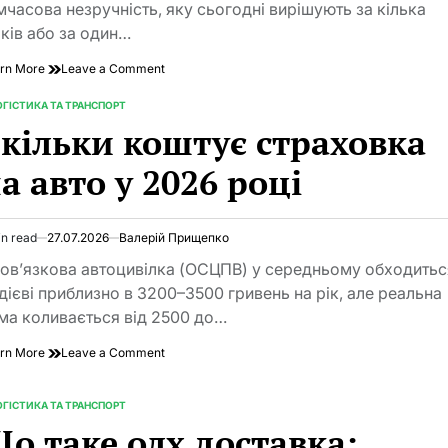
мчасова незручність, яку сьогодні вирішують за кілька
іків або за один…
on
rn More
Leave a Comment
Як
відновити
ГІСТИКА ТА ТРАНСПОРТ
TED
посвідчення
кільки коштує страховка
водія
у
а авто у 2026 році
2026
році
без
зайвих
in read
27.07.2026
Валерій Прищепко
imated
нервів
d
ов’язкова автоцивілка (ОСЦПВ) у середньому обходитьс
e
дієві приблизно в 3200–3500 гривень на рік, але реальна
ма коливається від 2500 до…
on
rn More
Leave a Comment
Скільки
коштує
страховка
ГІСТИКА ТА ТРАНСПОРТ
TED
на
о таке олх доставка:
авто