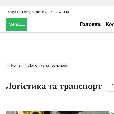
Skip
to
Today: Thursday, August 6 2026
11
:
32
:
30
PM
content
Головна
Ко
Menu
Home
Логістика та транспорт
Логістика та транспорт
1
З