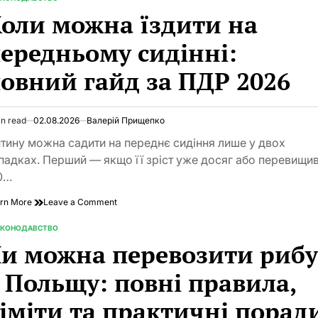
TED
оли можна їздити на
ередньому сидінні:
овний гайд за ПДР 2026
in read
02.08.2026
Валерій Прищепко
imated
d
тину можна садити на переднє сидіння лише у двох
e
падках. Перший — якщо її зріст уже досяг або перевищи
0…
on
rn More
Leave a Comment
Коли
можна
АКОНОДАВСТВО
TED
їздити
и можна перевозити риб
на
передньому
 Польщу: повні правила,
сидінні:
повний
іміти та практичні порад
гайд
за