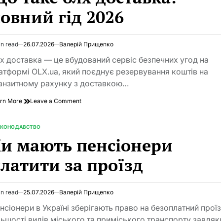
у
овний гід 2026
2026
році
in read
26.07.2026
Валерій Прищепко
imated
d
х доставка — це вбудований сервіс безпечних угод на
e
атформі OLX.ua, який поєднує резервування коштів на
анзитному рахунку з доставкою…
on
rn More
Leave a Comment
Що
таке
олх
АКОНОДАВСТВО
TED
доставка:
и мають пенсіонери
повний
гід
латити за проїзд
2026
in read
25.07.2026
Валерій Прищепко
imated
d
нсіонери в Україні зберігають право на безоплатний проїз
e
льшості видів міського та приміського транспорту завдяк