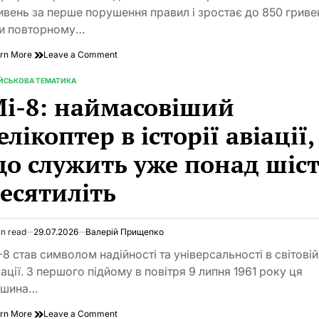
2026
e
ивень за перше порушення правил і зростає до 850 гриве
рік
и повторному…
on
rn More
Leave a Comment
Штраф
за
ІЙСЬКОВА ТЕМАТИКА
TED
перевезення
і-8: наймасовіший
дитини
без
елікоптер в історії авіації,
автокрісла
в
о служить уже понад шіс
Україні
2026
есятиліть
in read
29.07.2026
Валерій Прищепко
imated
d
-8 став символом надійності та універсальності в світовій
e
іації. З першого підйому в повітря 9 липня 1961 року ця
ашина…
on
rn More
Leave a Comment