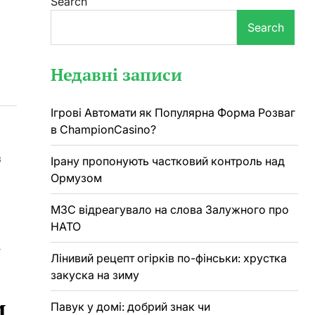
Search
Search
Недавні записи
Ігрові Автомати як Популярна Форма Розваг
в ChampionCasino?
в
Ірану пропонують частковий контроль над
Ормузом
МЗС відреагувало на слова Залужного про
НАТО
у
Лінивий рецепт огірків по-фінськи: хрустка
закуска на зиму
и
Павук у домі: добрий знак чи