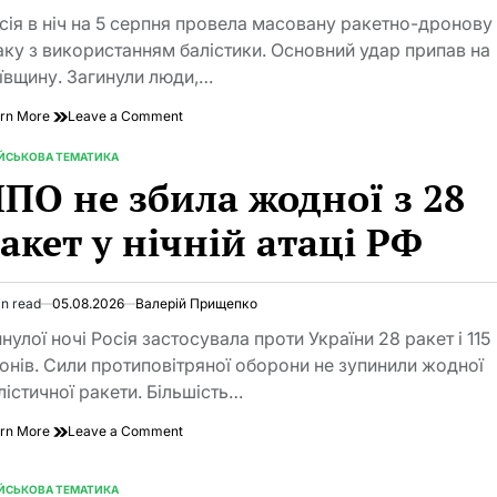
році
d
сія в ніч на 5 серпня провела масовану ракетно-дронову
e
аку з використанням балістики. Основний удар припав на
ївщину. Загинули люди,…
on
rn More
Leave a Comment
РФ
вдарила
ІЙСЬКОВА ТЕМАТИКА
TED
по
ПО не збила жодної з 28
логістиці
Києва:
акет у нічній атаці РФ
17
загиблих,
зруйновані
склади
in read
05.08.2026
Валерій Прищепко
imated
d
нулої ночі Росія застосувала проти України 28 ракет і 115
e
онів. Сили протиповітряної оборони не зупинили жодної
лістичної ракети. Більшість…
on
rn More
Leave a Comment
ППО
не
збила
ІЙСЬКОВА ТЕМАТИКА
TED