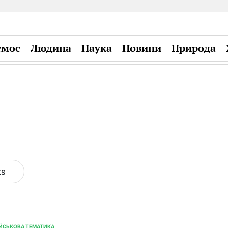
смос
Людина
Наука
Новини
Природа
Plandiy
ts
ІЙСЬКОВА ТЕМАТИКА