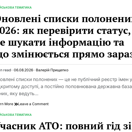
Лінкор
Бісмарк:
ІЙСЬКОВА ТЕМАТИКА
TED
історія
новлені списки полонени
найпотужнішого
корабля
026: як перевірити статус,
Крігсмаріне,
його
е шукати інформацію та
тріумф
і
о змінюється прямо зара
загибель
in read
06.08.2026
Валерій Прищепко
imated
d
овлені списки полонених — це не публічний реєстр імен 
e
дкритому доступі, а постійно поповнювана державна баз
них, яку ведуть…
on
rn More
Leave a Comment
Оновлені
списки
ІЙСЬКОВА ТЕМАТИКА
TED
полонених
часник АТО: повний гід зі
2026:
як