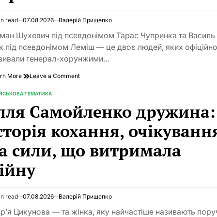
повний
розбір
in read
07.08.2026
Валерій Прищепко
законодавства,
imated
обліку
d
ман Шухевич під псевдонімом Тарас Чупринка та Василь
та
e
к під псевдонімом Леміш — це двоє людей, яких офіційн
реальної
зивали генерал-хорунжими…
ситуації
on
rn More
Leave a Comment
Генерал
УПА:
ІЙСЬКОВА ТЕМАТИКА
TED
хто
лля Самойленко дружина:
стояв
на
сторія кохання, очікуванн
чолі
повстанської
а сили, що витримала
армії
без
ійну
держави
in read
07.08.2026
Валерій Прищепко
imated
d
р’я Цикунова — та жінка, яку найчастіше називають поруч