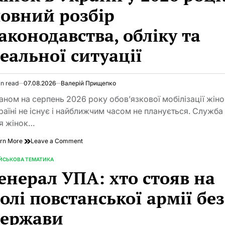
фронтовика
овний розбір
до
лідера
аконодавства, обліку та
громади
в
умовах
еальної ситуації
війни
in read
07.08.2026
Валерій Прищепко
imated
d
аном на серпень 2026 року обов’язкової мобілізації жіно
e
раїні не існує і найближчим часом не планується. Служба
я жінок…
on
rn More
Leave a Comment
Чи
будуть
ІЙСЬКОВА ТЕМАТИКА
TED
мобілізувати
енерал УПА: хто стояв на
жінок
в
олі повстанської армії без
Україні
у
держави
2026
році: