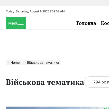
Skip
to
Today: Saturday, August 8 2026
3
:
59
:
53
AM
content
Головна
Ко
Menu
Home
Військова тематика
Військова тематика
794 pos
В