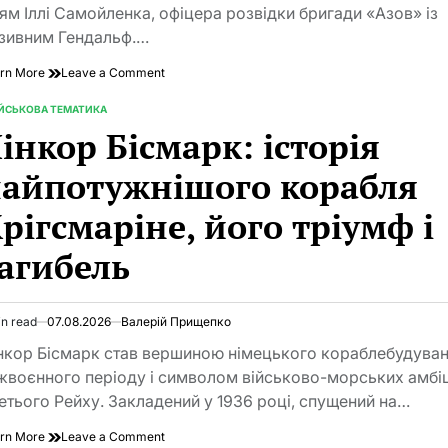
e
’ям Іллі Самойленка, офіцера розвідки бригади «Азов» із
зивним Гендальф.…
on
rn More
Leave a Comment
Ілля
Самойленко
ІЙСЬКОВА ТЕМАТИКА
TED
дружина:
інкор Бісмарк: історія
історія
кохання,
айпотужнішого корабля
очікування
та
рігсмаріне, його тріумф і
сили,
що
агибель
витримала
війну
in read
07.08.2026
Валерій Прищепко
imated
d
нкор Бісмарк став вершиною німецького кораблебудува
e
жвоєнного періоду і символом військово-морських амбі
етього Рейху. Закладений у 1936 році, спущений на…
on
rn More
Leave a Comment