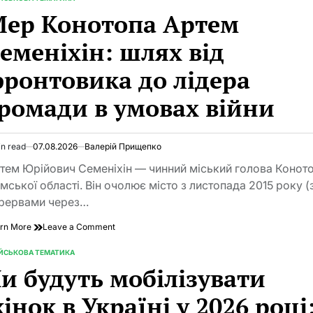
TED
ер Конотопа Артем
еменіхін: шлях від
ронтовика до лідера
ромади в умовах війни
in read
07.08.2026
Валерій Прищепко
imated
d
тем Юрійович Семеніхін — чинний міський голова Конот
e
мської області. Він очолює місто з листопада 2015 року (
рервами через…
on
rn More
Leave a Comment
Мер
Конотопа
ІЙСЬКОВА ТЕМАТИКА
TED
Артем
и будуть мобілізувати
Семеніхін:
шлях
інок в Україні у 2026 році
від