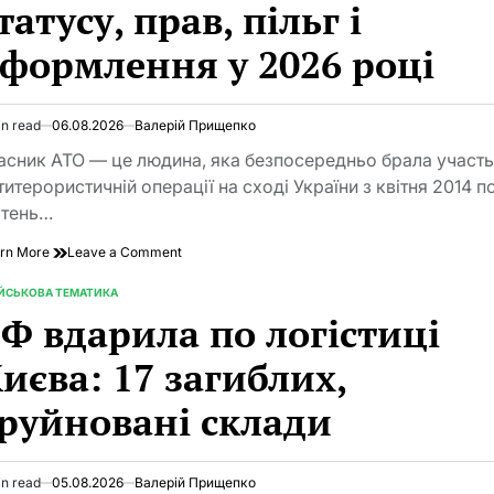
татусу, прав, пільг і
перевірити
статус,
формлення у 2026 році
де
шукати
інформацію
та
in read
06.08.2026
Валерій Прищепко
що
imated
змінюється
d
асник АТО — це людина, яка безпосередньо брала участь
прямо
e
титерористичній операції на сході України з квітня 2014 п
зараз
ітень…
on
rn More
Leave a Comment
Учасник
АТО:
ІЙСЬКОВА ТЕМАТИКА
TED
повний
Ф вдарила по логістиці
гід
зі
иєва: 17 загиблих,
статусу,
прав,
руйновані склади
пільг
і
оформлення
у
in read
05.08.2026
Валерій Прищепко
2026
imated