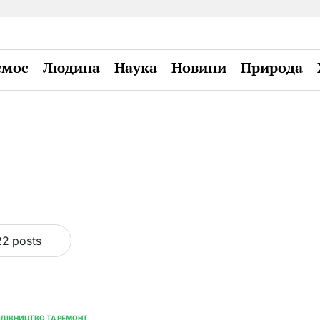
смос
Людина
Наука
Новини
Природа
Plandiy
22 posts
ДІВНИЦТВО ТА РЕМОНТ