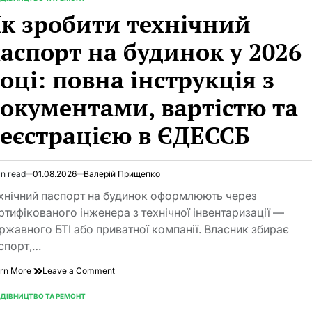
TED
к зробити технічний
аспорт на будинок у 2026
оці: повна інструкція з
окументами, вартістю та
еєстрацією в ЄДЕССБ
in read
01.08.2026
Валерій Прищепко
imated
d
хнічний паспорт на будинок оформлюють через
e
ртифікованого інженера з технічної інвентаризації —
ржавного БТІ або приватної компанії. Власник збирає
спорт,…
on
rn More
Leave a Comment
Як
зробити
ДІВНИЦТВО ТА РЕМОНТ
TED
технічний