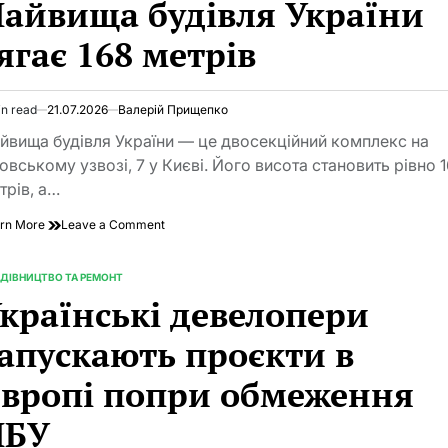
айвища будівля України
паспорт
на
ягає 168 метрів
будинок
у
2026
році:
in read
21.07.2026
Валерій Прищепко
imated
повна
d
інструкція
йвища будівля України — це двосекційний комплекс на
e
з
овському узвозі, 7 у Києві. Його висота становить рівно 
документами,
трів, а…
вартістю
та
on
rn More
Leave a Comment
реєстрацією
Найвища
в
будівля
ЄДЕССБ
України
ДІВНИЦТВО ТА РЕМОНТ
TED
сягає
країнські девелопери
168
метрів
апускають проєкти в
вропі попри обмеження
НБУ