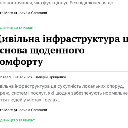
плопостачання, яка функціонує без підключення до…
on
rn More
Leave a Comment
Що
таке
автономне
ДІВНИЦТВО ТА РЕМОНТ
TED
опалення
ивільна інфраструктура 
і
як
снова щоденного
воно
працює
комфорту
in read
09.07.2026
Валерій Прищепко
imated
d
вільна інфраструктура це сукупність локальних споруд,
e
реж, систем і послуг, які щодня забезпечують нормальне
ття людей у містах і селах…
on
rn More
Leave a Comment
Цивільна
інфраструктура
ДІВНИЦТВО ТА РЕМОНТ
TED
це