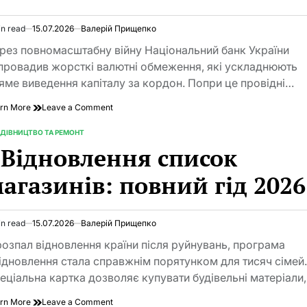
in read
15.07.2026
Валерій Прищепко
imated
d
рез повномасштабну війну Національний банк України
e
провадив жорсткі валютні обмеження, які ускладнюють
яме виведення капіталу за кордон. Попри це провідні…
on
rn More
Leave a Comment
Українські
девелопери
ДІВНИЦТВО ТА РЕМОНТ
TED
запускають
Відновлення список
проєкти
в
агазинів: повний гід 2026
Європі
попри
обмеження
НБУ
in read
15.07.2026
Валерій Прищепко
imated
d
розпал відновлення країни після руйнувань, програма
e
ідновлення стала справжнім порятунком для тисяч сімей
еціальна картка дозволяє купувати будівельні матеріали
on
rn More
Leave a Comment