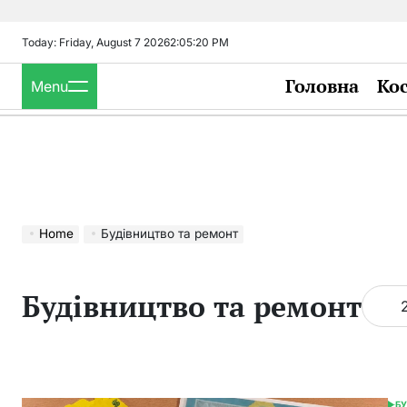
Skip
to
Today: Friday, August 7 2026
2
:
05
:
21
PM
content
Головна
Ко
Menu
Home
Будівництво та ремонт
Будівництво та ремонт
БУ