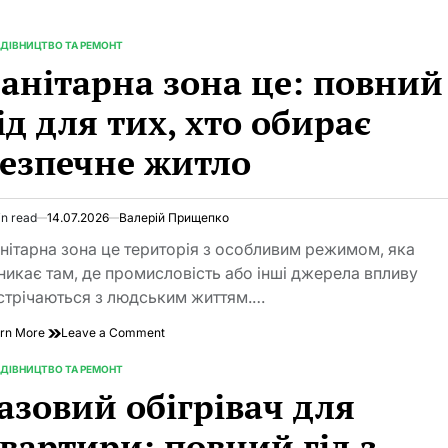
ЄВідновлення
список
магазинів:
ДІВНИЦТВО ТА РЕМОНТ
TED
повний
анітарна зона це: повний
гід
2026
ід для тих, хто обирає
езпечне житло
in read
14.07.2026
Валерій Прищепко
imated
d
нітарна зона це територія з особливим режимом, яка
e
никає там, де промисловість або інші джерела впливу
стрічаються з людським життям.…
on
rn More
Leave a Comment
Санітарна
зона
ДІВНИЦТВО ТА РЕМОНТ
TED
це:
азовий обігрівач для
повний
гід
вартири: повний гід з
для