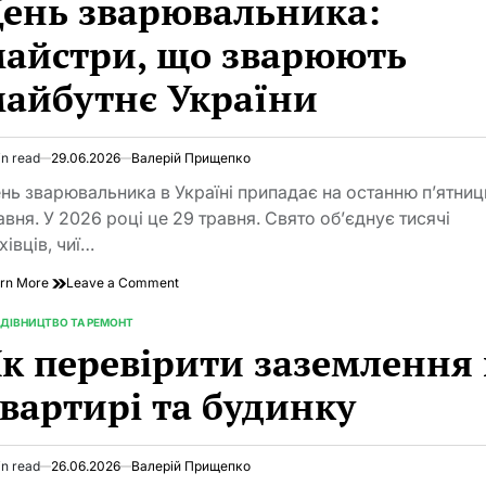
ень зварювальника:
основа
щоденного
айстри, що зварюють
комфорту
айбутнє України
in read
29.06.2026
Валерій Прищепко
imated
d
нь зварювальника в Україні припадає на останню п’ятни
e
авня. У 2026 році це 29 травня. Свято об’єднує тисячі
хівців, чиї…
on
rn More
Leave a Comment
День
зварювальника:
ДІВНИЦТВО ТА РЕМОНТ
TED
майстри,
к перевірити заземлення 
що
зварюють
вартирі та будинку
майбутнє
України
in read
26.06.2026
Валерій Прищепко
imated