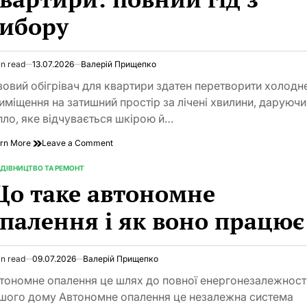
тих,
ибору
хто
обирає
безпечне
житло
in read
13.07.2026
Валерій Прищепко
imated
d
зовий обігрівач для квартири здатен перетворити холодн
e
иміщення на затишний простір за лічені хвилини, даруючи
пло, яке відчувається шкірою й…
on
rn More
Leave a Comment
Газовий
обігрівач
ДІВНИЦТВО ТА РЕМОНТ
TED
для
о таке автономне
квартири:
повний
палення і як воно працює
гід
з
вибору
in read
09.07.2026
Валерій Прищепко
imated
d
тономне опалення це шлях до повної енергонезалежност
e
шого дому Автономне опалення це незалежна система