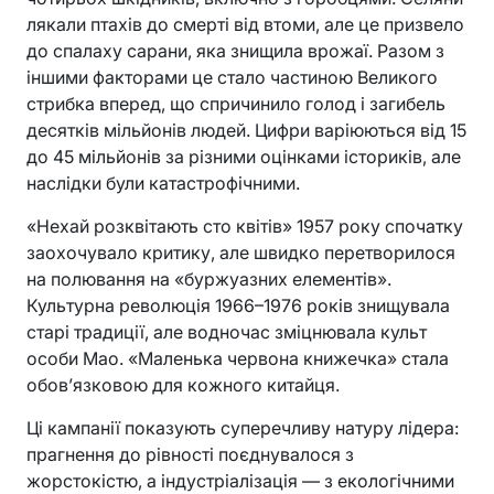
лякали птахів до смерті від втоми, але це призвело
до спалаху сарани, яка знищила врожаї. Разом з
іншими факторами це стало частиною Великого
стрибка вперед, що спричинило голод і загибель
десятків мільйонів людей. Цифри варіюються від 15
до 45 мільйонів за різними оцінками істориків, але
наслідки були катастрофічними.
«Нехай розквітають сто квітів» 1957 року спочатку
заохочувало критику, але швидко перетворилося
на полювання на «буржуазних елементів».
Культурна революція 1966–1976 років знищувала
старі традиції, але водночас зміцнювала культ
особи Мао. «Маленька червона книжечка» стала
обов’язковою для кожного китайця.
Ці кампанії показують суперечливу натуру лідера:
прагнення до рівності поєднувалося з
жорстокістю, а індустріалізація — з екологічними