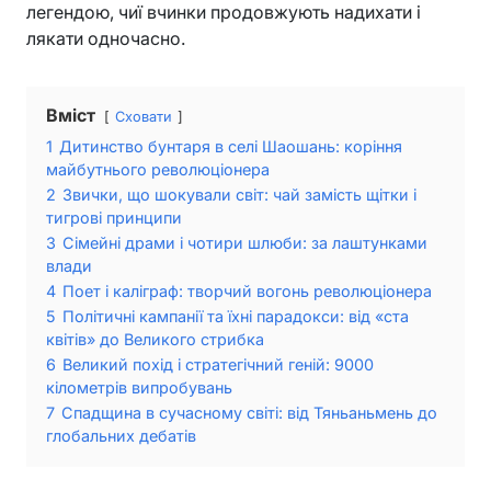
легендою, чиї вчинки продовжують надихати і
лякати одночасно.
Вміст
Сховати
1
Дитинство бунтаря в селі Шаошань: коріння
майбутнього революціонера
2
Звички, що шокували світ: чай замість щітки і
тигрові принципи
3
Сімейні драми і чотири шлюби: за лаштунками
влади
4
Поет і каліграф: творчий вогонь революціонера
5
Політичні кампанії та їхні парадокси: від «ста
квітів» до Великого стрибка
6
Великий похід і стратегічний геній: 9000
кілометрів випробувань
7
Спадщина в сучасному світі: від Тяньаньмень до
глобальних дебатів