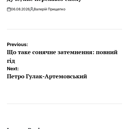
06.08.2026
Валерій Прищепко
Posted
by
Post
Previous:
navigation
Що таке сонячне затемнення: повний
гід
Next:
Петро Гулак-Артемовський