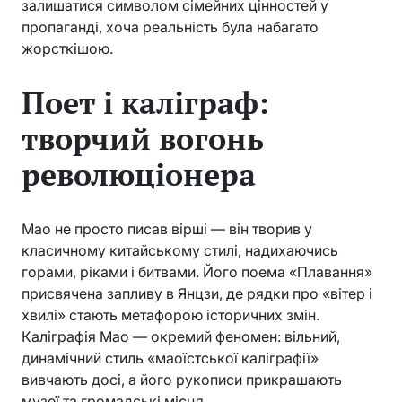
залишатися символом сімейних цінностей у
пропаганді, хоча реальність була набагато
жорсткішою.
Поет і каліграф:
творчий вогонь
революціонера
Мао не просто писав вірші — він творив у
класичному китайському стилі, надихаючись
горами, ріками і битвами. Його поема «Плавання»
присвячена запливу в Янцзи, де рядки про «вітер і
хвилі» стають метафорою історичних змін.
Каліграфія Мао — окремий феномен: вільний,
динамічний стиль «маоїстської каліграфії»
вивчають досі, а його рукописи прикрашають
музеї та громадські місця.