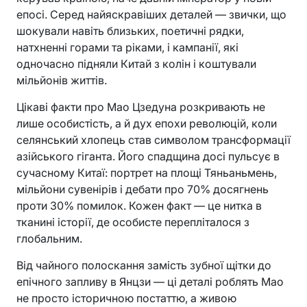
епосі. Серед найяскравіших деталей — звички, що
шокували навіть близьких, поетичні рядки,
натхненні горами та ріками, і кампанії, які
одночасно підняли Китай з колін і коштували
мільйонів життів.
Цікаві факти про Мао Цзедуна розкривають не
лише особистість, а й дух епохи революцій, коли
селянський хлопець став символом трансформації
азійського гіганта. Його спадщина досі пульсує в
сучасному Китаї: портрет на площі Тяньаньмень,
мільйони сувенірів і дебати про 70% досягнень
проти 30% помилок. Кожен факт — це нитка в
тканині історії, де особисте перепліталося з
глобальним.
Від чайного полоскання замість зубної щітки до
епічного запливу в Янцзи — ці деталі роблять Мао
не просто історичною постаттю, а живою