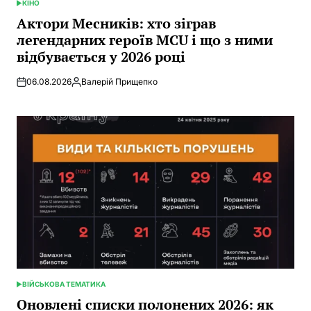
КІНО
POSTED
IN
Актори Месників: хто зіграв
легендарних героїв MCU і що з ними
відбувається у 2026 році
06.08.2026
Валерій Прищепко
Posted
by
ВІЙСЬКОВА ТЕМАТИКА
POSTED
IN
Оновлені списки полонених 2026: як