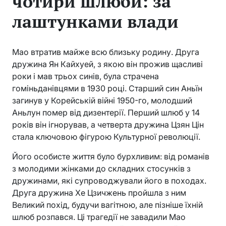
чотири шлюби: за
лаштунками влади
Мао втратив майже всю близьку родину. Друга
дружина Ян Кайхуей, з якою він прожив щасливі
роки і мав трьох синів, була страчена
гоміньданівцями в 1930 році. Старший син Аньїн
загинув у Корейській війні 1950-го, молодший
Аньлун помер від дизентерії. Перший шлюб у 14
років він ігнорував, а четверта дружина Цзян Цін
стала ключовою фігурою Культурної революції.
Його особисте життя було бурхливим: від романів
з молодими жінками до складних стосунків з
дружинами, які супроводжували його в походах.
Друга дружина Хе Цзичжень пройшла з ним
Великий похід, будучи вагітною, але пізніше їхній
шлюб розпався. Ці трагедії не завадили Мао