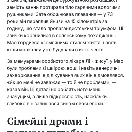
замість ванни протирали тіло гарячими вологими
рушниками. Зате обожнював плавання — у 73
роки він переплив Янцзи на 15 кілометрів за
годину, що стало пропагандистським тріумфом. Ці
звички коренилися в селянському походженні:
Мао гордився «земляним» стилем життя, навіть
коли мавзолей уже будували в його честь.
За мемуарами особистого лікаря Лі Чжисуї, у Мао
були проблеми зі шкірою, воші і навіть венеричні
захворювання, від лікування яких він відмовлявся.
«Якщо мені не заважає — то й не проблема», —
казав він. Ці деталі не роблять його менш
значущим, а лише підкреслюють, наскільки
глибоко він залишався сином своєї епохи.
Сімейні драми і