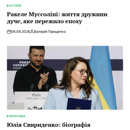
ІСТОРІЯ
POSTED
IN
Ракеле Муссоліні: життя дружини
дуче, яке пережило епоху
06.08.2026
Валерій Прищепко
Posted
by
ПОЛІТИКА
POSTED
IN
Юлія Свириденко: біографія