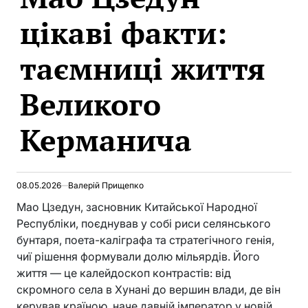
цікаві факти:
таємниці життя
Великого
Керманича
08.05.2026
Валерій Прищепко
Мао Цзедун, засновник Китайської Народної
Республіки, поєднував у собі риси селянського
бунтаря, поета-каліграфа та стратегічного генія,
чиї рішення формували долю мільярдів. Його
життя — це калейдоскоп контрастів: від
скромного села в Хунані до вершин влади, де він
керував країною, наче давній імператор у новій