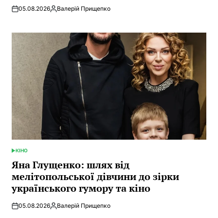
05.08.2026
Валерій Прищепко
Posted
by
КІНО
POSTED
IN
Яна Глущенко: шлях від
мелітопольської дівчини до зірки
українського гумору та кіно
05.08.2026
Валерій Прищепко
Posted
by