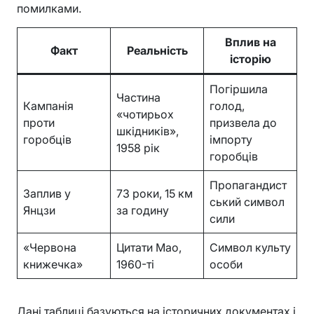
помилками.
Вплив на
Факт
Реальність
історію
Погіршила
Частина
Кампанія
голод,
«чотирьох
проти
призвела до
шкідників»,
горобців
імпорту
1958 рік
горобців
Пропагандист
Заплив у
73 роки, 15 км
ський символ
Янцзи
за годину
сили
«Червона
Цитати Мао,
Символ культу
книжечка»
1960-ті
особи
Дані таблиці базуються на історичних документах і