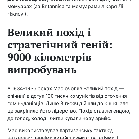
мемуарах (за Britannica та мемуарами лікаря Лі
Чжисуї).
Великий похід і
стратегічний геній:
9000 кілометрів
випробувань
У 1934–1935 роках Мао очолив Великий похід —
епічний відступ 100 тисяч комуністів від оточення
гоміньданівців. Лише 8 тисяч дійшли до кінця, але
це закріпило його лідерство. Похід став легендою,
де голод, холод і битви кували нову армію.
Мао використовував партизанську тактику,
натхненну давніми китайськими стратегіями, і