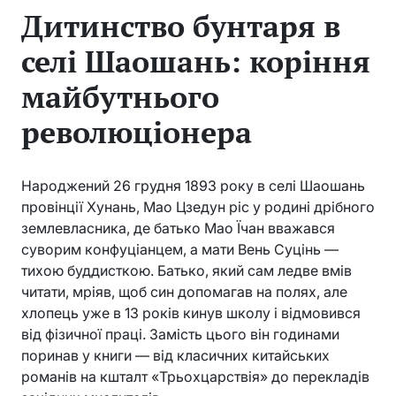
Дитинство бунтаря в
селі Шаошань: коріння
майбутнього
революціонера
Народжений 26 грудня 1893 року в селі Шаошань
провінції Хунань, Мао Цзедун ріс у родині дрібного
землевласника, де батько Мао Їчан вважався
суворим конфуціанцем, а мати Вень Суцінь —
тихою буддисткою. Батько, який сам ледве вмів
читати, мріяв, щоб син допомагав на полях, але
хлопець уже в 13 років кинув школу і відмовився
від фізичної праці. Замість цього він годинами
поринав у книги — від класичних китайських
романів на кшталт «Трьохцарствія» до перекладів