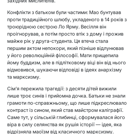
західних мислителів.
Конфлікти з батьком були частими: Мао бунтував
проти традиційного шлюбу, укладеного в 14 років з
троюрідною сестрою Ло Ярму. Весілля він
проігнорував, а потім просто втік з дому і прожив
майже рік у друга-студента. Ця втеча стала
першим актом непокори, який пізніше відлунював
у його революційній філософії. Мати прищепила
йому буддизм, але в підлітковому віці він від нього
відмовився, шукаючи відповіді в ідеях анархізму
та марксизму.
Сім’я пережила трагедії: з десяти дітей вижили
лише троє синів і прийомна дочка. Батьки не знали
грамоти по-справжньому, що лише підкреслювало
контраст із сином, який став майстром каліграфії.
Саме тут, у сільській глибинці, сформувалася його
віра в силу селянства як рушія історії — ідея, яка
відрізняла маоїзм від класичного марксизму.