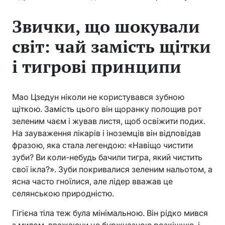
Звички, що шокували
світ: чай замість щітки
і тигрові принципи
Мао Цзедун ніколи не користувався зубною
щіткою. Замість цього він щоранку полощив рот
зеленим чаєм і жував листя, щоб освіжити подих.
На зауваження лікарів і іноземців він відповідав
фразою, яка стала легендою: «Навіщо чистити
зуби? Ви коли-небудь бачили тигра, який чистить
свої ікла?». Зуби покривалися зеленим нальотом, а
ясна часто гноїлися, але лідер вважав це
селянською природністю.
Гігієна тіла теж була мінімальною. Він рідко мився
з милом, вважаючи це буржуазною розкішшю, і