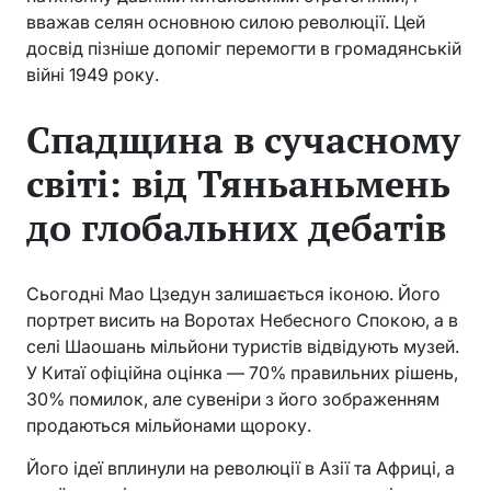
вважав селян основною силою революції. Цей
досвід пізніше допоміг перемогти в громадянській
війні 1949 року.
Спадщина в сучасному
світі: від Тяньаньмень
до глобальних дебатів
Сьогодні Мао Цзедун залишається іконою. Його
портрет висить на Воротах Небесного Спокою, а в
селі Шаошань мільйони туристів відвідують музей.
У Китаї офіційна оцінка — 70% правильних рішень,
30% помилок, але сувеніри з його зображенням
продаються мільйонами щороку.
Його ідеї вплинули на революції в Азії та Африці, а