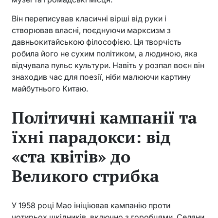
Він переписував класичні вірші від руки і
створював власні, поєднуючи марксизм з
давньокитайською філософією. Ця творчість
робила його не сухим політиком, а людиною, яка
відчувала пульс культури. Навіть у розпал воєн він
знаходив час для поезії, ніби малюючи картину
майбутнього Китаю.
Політичні кампанії та
їхні парадокси: від
«ста квітів» до
Великого стрибка
У 1958 році Мао ініціював кампанію проти
чотирьох шкідників, включно з горобцями. Селяни