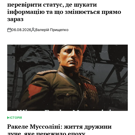
перевірити статус, де шукати
інформацію та що змінюється прямо
зараз
06.08.2026
Валерій Прищепко
Posted
by
ІСТОРІЯ
POSTED
IN
Ракеле Муссоліні: життя дружини
дуче, яке пережило епоху