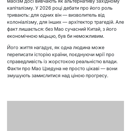
маоїзм досі вивчають як альтернативу західному
капіталізму. У 2026 році дебати про його роль
тривають: для одних він — визволитель від
колоніалізму, для інших — архітектор трагедій. Але
факт лишається: без Мао сучасний Китай, з його
економічною міцьцю, був би неможливим.
Його життя нагадує, як одна людина може
переписати історію країни, поєднуючи мрії про
справедливість із жорстокою реальністю влади.
Факти про Мао Цзедуна не просто цікаві — вони
змушують замислитися над ціною прогресу.