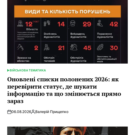
ВІЙСЬКОВА ТЕМАТИКА
POSTED
IN
Оновлені списки полонених 2026: як
перевірити статус, де шукати
інформацію та що змінюється прямо
зараз
06.08.2026
Валерій Прищепко
Posted
by