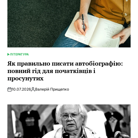
ЛІТЕРАТУРА
POSTED
IN
Як правильно писати автобіографію:
повний гід для початківців і
просунутих
10.07.2026
Валерій Прищепко
Posted
by