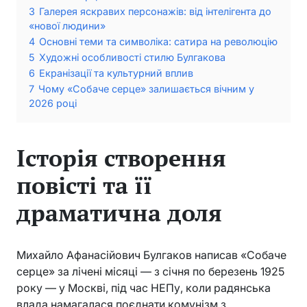
3
Галерея яскравих персонажів: від інтелігента до
«нової людини»
4
Основні теми та символіка: сатира на революцію
5
Художні особливості стилю Булгакова
6
Екранізації та культурний вплив
7
Чому «Собаче серце» залишається вічним у
2026 році
Історія створення
повісті та її
драматична доля
Михайло Афанасійович Булгаков написав «Собаче
серце» за лічені місяці — з січня по березень 1925
року — у Москві, під час НЕПу, коли радянська
влада намагалася поєднати комунізм з