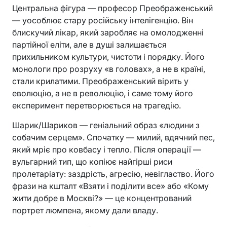
Центральна фігура — професор Преображенський
— уособлює стару російську інтелігенцію. Він
блискучий лікар, який заробляє на омолодженні
партійної еліти, але в душі залишається
прихильником культури, чистоти і порядку. Його
монологи про розруху «в головах», а не в країні,
стали крилатими. Преображенський вірить у
еволюцію, а не в революцію, і саме тому його
експеримент перетворюється на трагедію.
Шарик/Шариков — геніальний образ «людини з
собачим серцем». Спочатку — милий, вдячний пес,
який мріє про ковбасу і тепло. Після операції —
вульгарний тип, що копіює найгірші риси
пролетаріату: заздрість, агресію, невігластво. Його
фрази на кшталт «Взяти і поділити все» або «Кому
жити добре в Москві?» — це концентрований
портрет люмпена, якому дали владу.