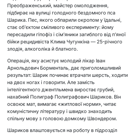
Преображенський, майстер омолодження,
підбирає на вулиці голодного бездомного пса
Шарика. Пес, якого обпарили окропом у їдальні,
стає об’єктом сміливого експерименту: йому
пересадили гіпофіз і сім’яники загиблого від п’яної
бійки рецидивіста Клима Чугункіна — 25-річного
злодія, алкоголіка й блатного.
Операція, яку асистує молодий лікар Іван
Арнольдович Борменталь, дає приголомшливий
результат: Шарик починає втрачати шерсть, ходити
на двох ногах і говорити. Але замість
інтелігентного джентльмена виростає грубий,
нахабний Полиграф Полиграфович Шариков. Він
освоює мат, вимагає «житлової норми», читає
комуністичну літературу і швидко знаходить
спільну мову з головою домкому Швондером.
Шариков влаштовується на роботу в підрозділ