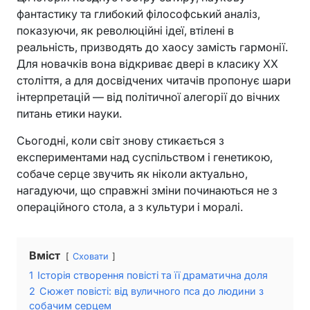
фантастику та глибокий філософський аналіз,
показуючи, як революційні ідеї, втілені в
реальність, призводять до хаосу замість гармонії.
Для новачків вона відкриває двері в класику XX
століття, а для досвідчених читачів пропонує шари
інтерпретацій — від політичної алегорії до вічних
питань етики науки.
Сьогодні, коли світ знову стикається з
експериментами над суспільством і генетикою,
собаче серце звучить як ніколи актуально,
нагадуючи, що справжні зміни починаються не з
операційного стола, а з культури і моралі.
Вміст
Сховати
1
Історія створення повісті та її драматична доля
2
Сюжет повісті: від вуличного пса до людини з
собачим серцем