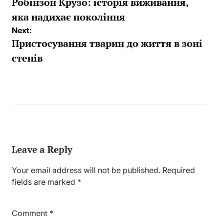
navigation
Робінзон Крузо: історія виживання,
яка надихає покоління
Next:
Пристосування тварин до життя в зоні
степів
Leave a Reply
Your email address will not be published.
Required
fields are marked
*
Comment
*