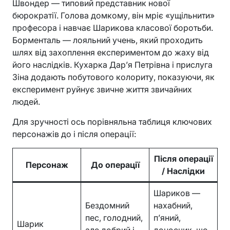
Швондер — типовий представник нової
бюрократії. Голова домкому, він мріє «ущільнити»
професора і навчає Шарикова класової боротьби.
Борменталь — лояльний учень, який проходить
шлях від захоплення експериментом до жаху від
його наслідків. Кухарка Дар’я Петрівна і прислуга
Зіна додають побутового колориту, показуючи, як
експеримент руйнує звичне життя звичайних
людей.
Для зручності ось порівняльна таблиця ключових
персонажів до і після операції:
Після операції
Персонаж
До операції
/ Наслідки
Шариков —
Бездомний
нахабний,
пес, голодний,
п’яний,
Шарик