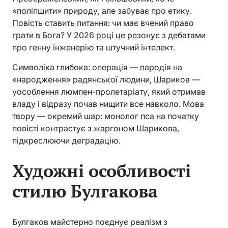
«поліпшити» природу, але забуває про етику.
Повість ставить питання: чи має вчений право
грати в Бога? У 2026 році це резонує з дебатами
про генну інженерію та штучний інтелект.
Символіка глибока: операція — пародія на
«народження» радянської людини, Шариков —
уособлення люмпен-пролетаріату, який отримав
владу і відразу почав нищити все навколо. Мова
твору — окремий шар: монолог пса на початку
повісті контрастує з жаргоном Шарикова,
підкреслюючи деградацію.
Художні особливості
стилю Булгакова
Булгаков майстерно поєднує реалізм з