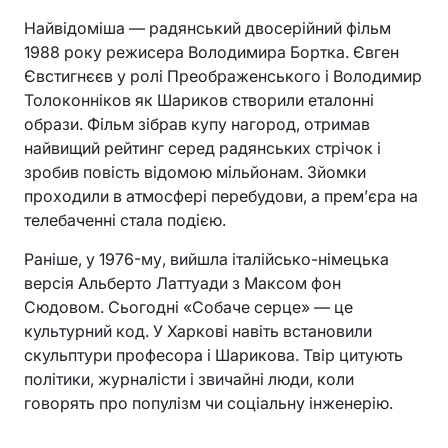
Найвідоміша — радянський двосерійний фільм
1988 року режисера Володимира Бортка. Євген
Євстигнєєв у ролі Преображенського і Володимир
Толоконніков як Шариков створили еталонні
образи. Фільм зібрав купу нагород, отримав
найвищий рейтинг серед радянських стрічок і
зробив повість відомою мільйонам. Зйомки
проходили в атмосфері перебудови, а прем’єра на
телебаченні стала подією.
Раніше, у 1976-му, вийшла італійсько-німецька
версія Альберто Латтуади з Максом фон
Сюдовом. Сьогодні «Собаче серце» — це
культурний код. У Харкові навіть встановили
скульптури професора і Шарикова. Твір цитують
політики, журналісти і звичайні люди, коли
говорять про популізм чи соціальну інженерію.