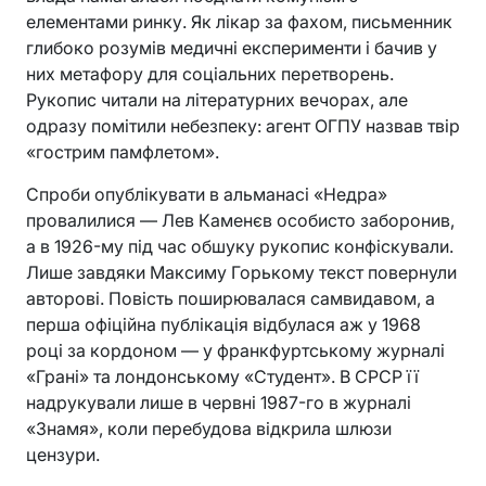
елементами ринку. Як лікар за фахом, письменник
глибоко розумів медичні експерименти і бачив у
них метафору для соціальних перетворень.
Рукопис читали на літературних вечорах, але
одразу помітили небезпеку: агент ОГПУ назвав твір
«гострим памфлетом».
Спроби опублікувати в альманасі «Недра»
провалилися — Лев Каменєв особисто заборонив,
а в 1926-му під час обшуку рукопис конфіскували.
Лише завдяки Максиму Горькому текст повернули
авторові. Повість поширювалася самвидавом, а
перша офіційна публікація відбулася аж у 1968
році за кордоном — у франкфуртському журналі
«Грані» та лондонському «Студент». В СРСР її
надрукували лише в червні 1987-го в журналі
«Знамя», коли перебудова відкрила шлюзи
цензури.