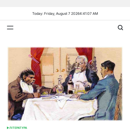
Skip
to
Today: Friday, August 7 2026
4
:
41
:
09
AM
content
Plandiy
ЛІТЕРАТУРА
POSTED