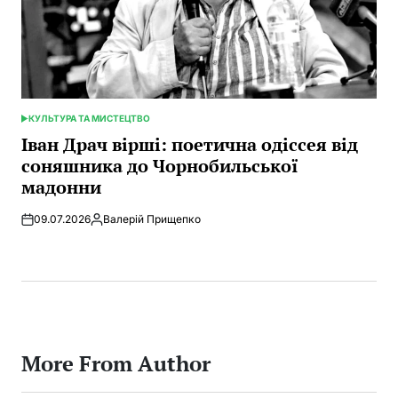
КУЛЬТУРА ТА МИСТЕЦТВО
POSTED
IN
Іван Драч вірші: поетична одіссея від
соняшника до Чорнобильської
мадонни
09.07.2026
Валерій Прищепко
Posted
by
More From Author