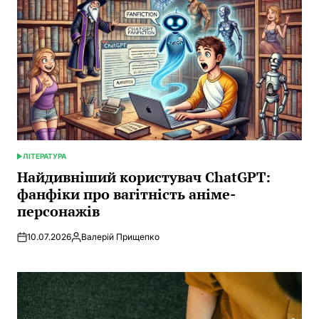
ЛІТЕРАТУРА
POSTED
IN
Найдивніший користувач ChatGPT:
фанфіки про вагітність аніме-
персонажів
10.07.2026
Валерій Прищепко
Posted
by