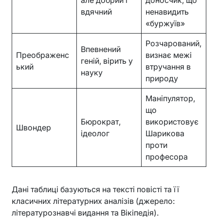
але добрий і
доносчик, що
вдячний
ненавидить
«буржуїв»
Розчарований,
Впевнений
Преображенс
визнає межі
геній, вірить у
ький
втручання в
науку
природу
Маніпулятор,
що
Бюрократ,
використовує
Швондер
ідеолог
Шарикова
проти
професора
Дані таблиці базуються на тексті повісті та її
класичних літературних аналізів (джерело:
літературознавчі видання та Вікіпедія).