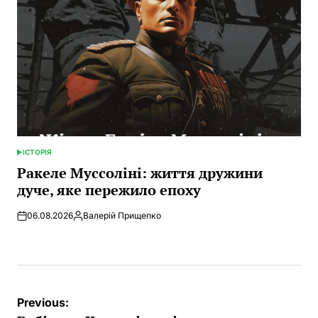
ІСТОРІЯ
POSTED
IN
Ракеле Муссоліні: життя дружини
дуче, яке пережило епоху
06.08.2026
Валерій Прищепко
Posted
by
Post
Previous: