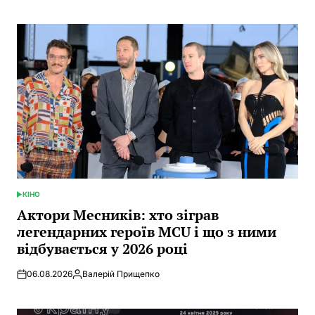
КІНО
POSTED
IN
Актори Месників: хто зіграв
легендарних героїв MCU і що з ними
відбувається у 2026 році
06.08.2026
Валерій Прищепко
Posted
by