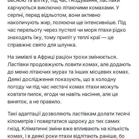
харчуються виключно літаючими комахами. У
серпні, перед відльотом, вони активно
накопичують жир, полюючи ще інтенсивніше. Під
час перельоту через пустелі чи моря птахи рідко
знаходять їжу, тому приліт у теплі краї — це
справжнє свято для шлунка.
На зимівлі в Африці раціон трохи змінюється.
Ластівки продовжують ловити комах, але додають
до меню літаючих мурах та інших місцевих комах.
Деякі дослідження показують, що в холодну
погоду чи під час нестачі комах птахи можуть
ковтати пилок, ягоди чи навіть насіння, але це
виняток, а не правило.
Такі адаптації дозволяють ластівкам долати тисячі
кілометрів і повертатися щороку до тих самих
гнізд. Кліматичні зміни вже впливають на кількість
комах, і в деякі роки птахи відлітають раніше, бо