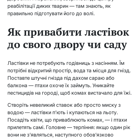
реабілітації диких тварин — там знають, як
правильно підготувати його до волі.
Як привабити ластівок
до свого двору чи саду
Ластівки не потребують годівниць з насінням. Їм
потрібні відкритий простір, вода та місця для гнізд.
Поставте штучні гнізда під дахом сараю або
балкона — птахи охоче їх займуть. Уникайте
пестицидів на городі, щоб комах вистачало для їжі.
Створіть невеликий ставок або просто миску з
водою — ластівки п’ють і купаються на льоту.
Посадіть квіти, що приваблюють комах, — і птахи
прилетять самі. Головне — терпіння: якщо один рік
вони не з’являться, наступного обов’язково