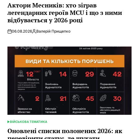
IN
Актори Месників: хто зіграв
легендарних героїв MCU і що з ними
відбувається у 2026 році
06.08.2026
Валерій Прищепко
Posted
by
ВІЙСЬКОВА ТЕМАТИКА
POSTED
IN
Оновлені списки полонених 2026: як
перевірити статус, де шукати