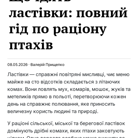
ластівки: повний
гід по раціону
птахів
08.05.2026
Валерій Прищепко
Ластівки — справжні повітряні мисливці, чиє меню
майже на сто відсотків складається з літаючих
комах. Вони ловлять мух, комарів, мошок, жуків та
метеликів прямо в польоті, перетворюючи кожен
день на справжнє полювання, яке приносить
величезну користь людині та природі.
У раціоні сільської, міської та берегової ластівок
домінують дрібні комахи, яких птахи заковтують
цілком. Одна доросла особина може знищити до