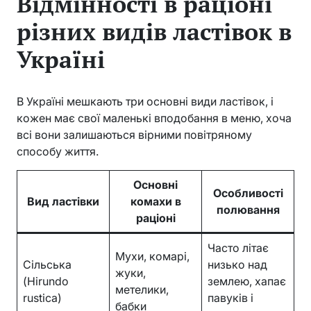
Відмінності в раціоні
різних видів ластівок в
Україні
В Україні мешкають три основні види ластівок, і
кожен має свої маленькі вподобання в меню, хоча
всі вони залишаються вірними повітряному
способу життя.
Основні
Особливості
Вид ластівки
комахи в
полювання
раціоні
Часто літає
Мухи, комарі,
Сільська
низько над
жуки,
(Hirundo
землею, хапає
метелики,
rustica)
павуків і
бабки