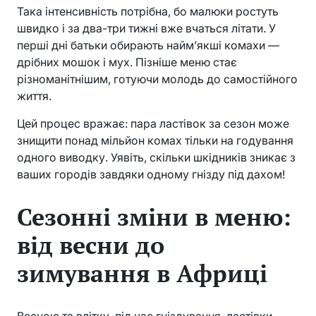
Така інтенсивність потрібна, бо малюки ростуть
швидко і за два-три тижні вже вчаться літати. У
перші дні батьки обирають найм’якші комахи —
дрібних мошок і мух. Пізніше меню стає
різноманітнішим, готуючи молодь до самостійного
життя.
Цей процес вражає: пара ластівок за сезон може
знищити понад мільйон комах тільки на годування
одного виводку. Уявіть, скільки шкідників зникає з
ваших городів завдяки одному гнізду під дахом!
Сезонні зміни в меню:
від весни до
зимування в Африці
Весною та влітку, під час гніздування, ластівки