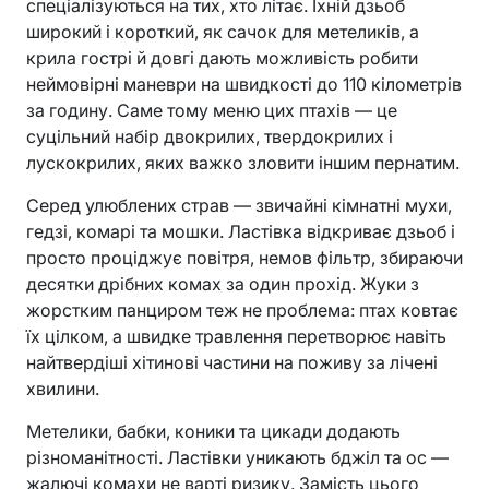
спеціалізуються на тих, хто літає. Їхній дзьоб
широкий і короткий, як сачок для метеликів, а
крила гострі й довгі дають можливість робити
неймовірні маневри на швидкості до 110 кілометрів
за годину. Саме тому меню цих птахів — це
суцільний набір двокрилих, твердокрилих і
лускокрилих, яких важко зловити іншим пернатим.
Серед улюблених страв — звичайні кімнатні мухи,
гедзі, комарі та мошки. Ластівка відкриває дзьоб і
просто проціджує повітря, немов фільтр, збираючи
десятки дрібних комах за один прохід. Жуки з
жорстким панциром теж не проблема: птах ковтає
їх цілком, а швидке травлення перетворює навіть
найтвердіші хітинові частини на поживу за лічені
хвилини.
Метелики, бабки, коники та цикади додають
різноманітності. Ластівки уникають бджіл та ос —
жалючі комахи не варті ризику. Замість цього