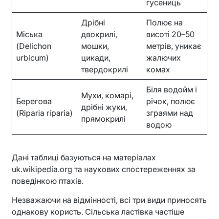
гусениць
Дрібні
Полює на
Міська
двокрилі,
висоті 20–50
(Delichon
мошки,
метрів, уникає
urbicum)
цикади,
жалючих
твердокрилі
комах
Біля водойм і
Мухи, комарі,
Берегова
річок, полює
дрібні жуки,
(Riparia riparia)
зграями над
прямокрилі
водою
Дані таблиці базуються на матеріалах
uk.wikipedia.org та наукових спостереженнях за
поведінкою птахів.
Незважаючи на відмінності, всі три види приносять
однакову користь. Сільська ластівка частіше