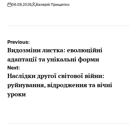
06.08.2026
Валерій Прищепко
Posted
by
Post
Previous:
navigation
Видозміни листка: еволюційні
адаптації та унікальні форми
Next:
Наслідки другої світової війни:
руйнування, відродження та вічні
уроки