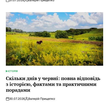
31.07.2026
Валерій Прищепко
Posted
by
ІСТОРІЯ
POSTED
IN
Скільки днів у червні: повна відповідь
з історією, фактами та практичними
порадами
30.07.2026
Валерій Прищепко
Posted
by