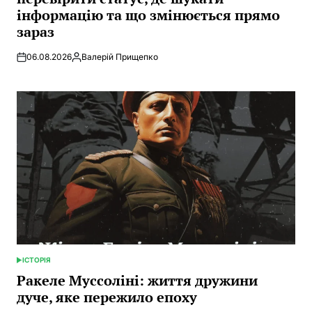
інформацію та що змінюється прямо
зараз
06.08.2026
Валерій Прищепко
Posted
by
ІСТОРІЯ
POSTED
IN
Ракеле Муссоліні: життя дружини
дуче, яке пережило епоху