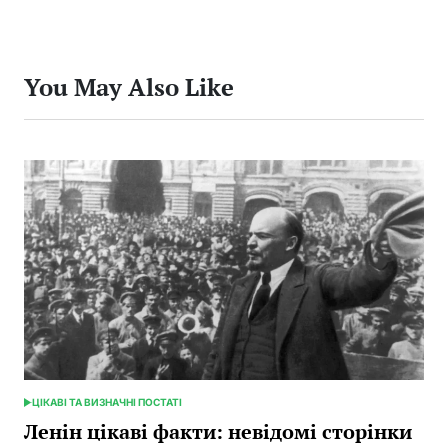
You May Also Like
ЦІКАВІ ТА ВИЗНАЧНІ ПОСТАТІ
POSTED
IN
Ленін цікаві факти: невідомі сторінки