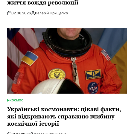
життя вождя революції
02.08.2026
Валерій Прищепко
Posted
by
КОСМОС
POSTED
IN
Українські космонавти: цікаві факти,
які відкривають справжню глибину
космічної історії