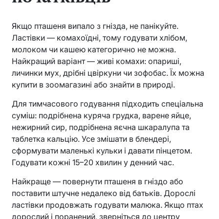
Якщо пташеня випало з гнізда, не панікуйте.
Ластівки — комахоїдні, тому годувати хлібом,
молоком чи кашею категорично не можна.
Найкращий варіант — живі комахи: опариші,
личинки мух, дрібні цвіркуни чи зофобас. Їх можна
купити в зоомагазині або знайти в природі.
Для тимчасового годування підходить спеціальна
суміш: подрібнена куряча грудка, варене яйце,
нежирний сир, подрібнена яєчна шкаралупа та
таблетка кальцію. Усе змішати в блендері,
сформувати маленькі кульки і давати пінцетом.
Годувати кожні 15–20 хвилин у денний час.
Найкраще — повернути пташеня в гніздо або
поставити штучне недалеко від батьків. Дорослі
ластівки продовжать годувати малюка. Якщо птах
дорослий і поранений, зверніться до центру