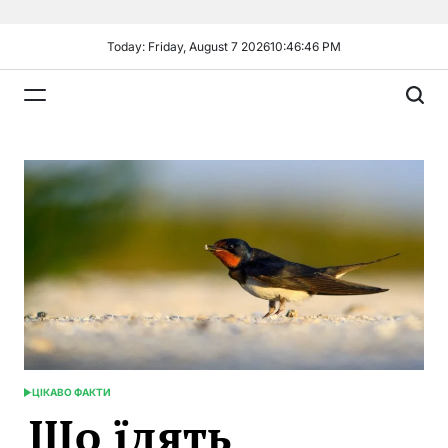
Skip
to
Today: Friday, August 7 2026
10
:
46
:
48
PM
content
Plandiy
ЦІКАВО ФАКТИ
POSTED
Що їдять
IN