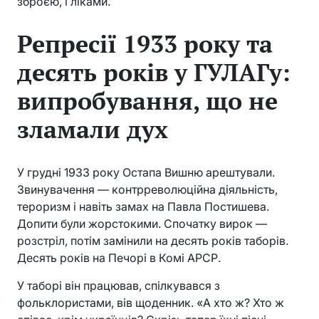
зброєю, і ліками.
Репресії 1933 року та
десять років у ГУЛАГу:
випробування, що не
зламали дух
У грудні 1933 року Остапа Вишню арештували.
Звинувачення — контрреволюційна діяльність,
тероризм і навіть замах на Павла Постишева.
Допити були жорстокими. Спочатку вирок —
розстріл, потім замінили на десять років таборів.
Десять років на Печорі в Комі АРСР.
У таборі він працював, спілкувався з
фольклористами, вів щоденник. «А хто ж? Хто ж