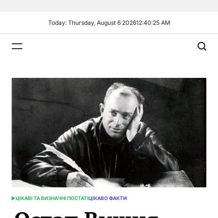
Skip
to
Today: Thursday, August 6 2026
12
:
40
:
27
AM
content
Plandiy
ЦІКАВІ ТА ВИЗНАЧНІ ПОСТАТІ
ЦІКАВО ФАКТИ
POSTED
IN