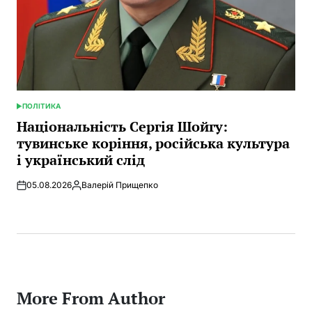
ПОЛІТИКА
POSTED
IN
Національність Сергія Шойгу:
тувинське коріння, російська культура
і український слід
05.08.2026
Валерій Прищепко
Posted
by
More From Author