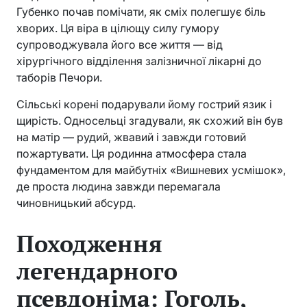
Губенко почав помічати, як сміх полегшує біль
хворих. Ця віра в цілющу силу гумору
супроводжувала його все життя — від
хірургічного відділення залізничної лікарні до
таборів Печори.
Сільські корені подарували йому гострий язик і
щирість. Односельці згадували, як схожий він був
на матір — рудий, жвавий і завжди готовий
пожартувати. Ця родинна атмосфера стала
фундаментом для майбутніх «Вишневих усмішок»,
де проста людина завжди перемагала
чиновницький абсурд.
Походження
легендарного
псевдоніма: Гоголь,