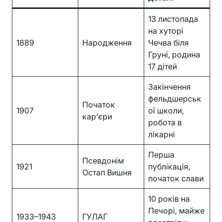
13 листопада
на хуторі
1889
Народження
Чечва біля
Груні, родина
17 дітей
Закінчення
фельдшерськ
Початок
1907
ої школи,
кар’єри
робота в
лікарні
Перша
Псевдонім
1921
публікація,
Остап Вишня
початок слави
10 років на
Печорі, майже
1933–1943
ГУЛАГ