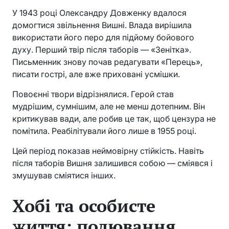
У 1943 році Олександру Довженку вдалося
домогтися звільнення Вишні. Влада вирішила
використати його перо для підйому бойового
духу. Перший твір після таборів — «Зенітка».
Письменник знову почав редагувати «Перець»,
писати гострі, але вже приховані усмішки.
Повоєнні твори відрізнялися. Герой став
мудрішим, сумнішим, але не менш дотепним. Він
критикував вади, але робив це так, щоб цензура не
помітила. Реабілітували його лише в 1955 році.
Цей період показав неймовірну стійкість. Навіть
після таборів Вишня залишився собою — сміявся і
змушував сміятися інших.
Хобі та особисте
життя: полювання,