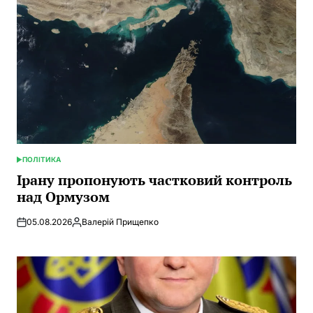
ПОЛІТИКА
POSTED
IN
Ірану пропонують частковий контроль
над Ормузом
05.08.2026
Валерій Прищепко
Posted
by