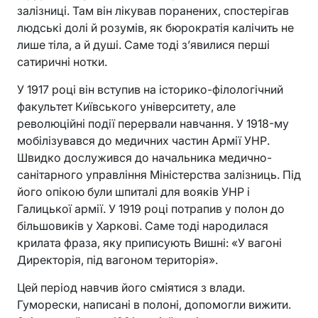
залізниці. Там він лікував поранених, спостерігав
людські долі й розумів, як бюрократія калічить не
лише тіла, а й душі. Саме тоді з’явилися перші
сатиричні нотки.
У 1917 році він вступив на історико-філологічний
факультет Київського університету, але
революційні події перервали навчання. У 1918-му
мобілізувався до медичних частин Армії УНР.
Швидко дослужився до начальника медично-
санітарного управління Міністерства залізниць. Під
його опікою були шпиталі для вояків УНР і
Галицької армії. У 1919 році потрапив у полон до
більшовиків у Харкові. Саме тоді народилася
крилата фраза, яку приписують Вишні: «У вагоні
Директорія, під вагоном територія».
Цей період навчив його сміятися з влади.
Гуморески, написані в полоні, допомогли вижити.