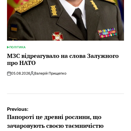
ПОЛІТИКА
POSTED
IN
МЗС відреагувало на слова Залужного
про НАТО
05.08.2026
Валерій Прищепко
Posted
by
Post
Previous:
navigation
Папороті це древні рослини, що
зачаровують своєю таємничістю