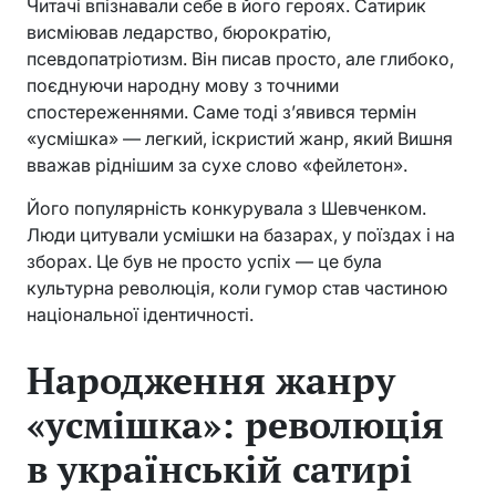
Читачі впізнавали себе в його героях. Сатирик
висміював ледарство, бюрократію,
псевдопатріотизм. Він писав просто, але глибоко,
поєднуючи народну мову з точними
спостереженнями. Саме тоді з’явився термін
«усмішка» — легкий, іскристий жанр, який Вишня
вважав ріднішим за сухе слово «фейлетон».
Його популярність конкурувала з Шевченком.
Люди цитували усмішки на базарах, у поїздах і на
зборах. Це був не просто успіх — це була
культурна революція, коли гумор став частиною
національної ідентичності.
Народження жанру
«усмішка»: революція
в українській сатирі