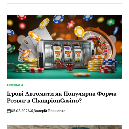
РОЗВАГИ
POSTED
IN
Ігрові Автомати як Популярна Форма
Розваг в ChampionCasino?
05.08.2026
Валерій Прищепко
Posted
by