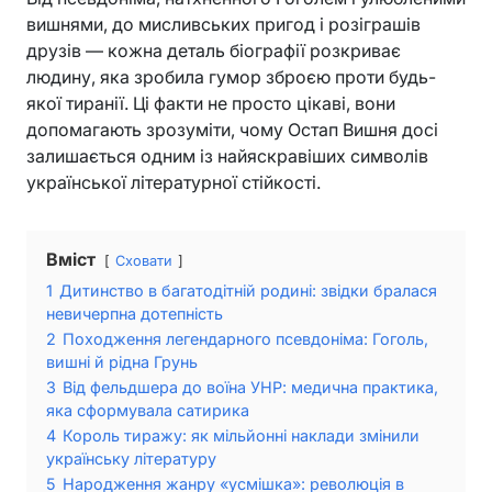
вишнями, до мисливських пригод і розіграшів
друзів — кожна деталь біографії розкриває
людину, яка зробила гумор зброєю проти будь-
якої тиранії. Ці факти не просто цікаві, вони
допомагають зрозуміти, чому Остап Вишня досі
залишається одним із найяскравіших символів
української літературної стійкості.
Вміст
Сховати
1
Дитинство в багатодітній родині: звідки бралася
невичерпна дотепність
2
Походження легендарного псевдоніма: Гоголь,
вишні й рідна Грунь
3
Від фельдшера до воїна УНР: медична практика,
яка сформувала сатирика
4
Король тиражу: як мільйонні наклади змінили
українську літературу
5
Народження жанру «усмішка»: революція в