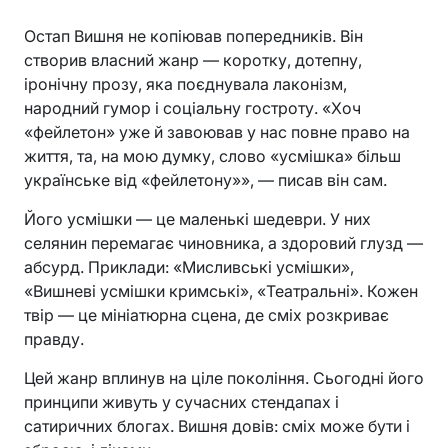
Остап Вишня не копіював попередників. Він
створив власний жанр — коротку, дотепну,
іронічну прозу, яка поєднувала лаконізм,
народний гумор і соціальну гостроту. «Хоч
«фейлетон» уже й завоював у нас повне право на
життя, та, на мою думку, слово «усмішка» більш
українське від «фейлетону»», — писав він сам.
Його усмішки — це маленькі шедеври. У них
селянин перемагає чиновника, а здоровий глузд —
абсурд. Приклади: «Мисливські усмішки»,
«Вишневі усмішки кримські», «Театральні». Кожен
твір — це мініатюрна сцена, де сміх розкриває
правду.
Цей жанр вплинув на ціле покоління. Сьогодні його
принципи живуть у сучасних стендапах і
сатиричних блогах. Вишня довів: сміх може бути і