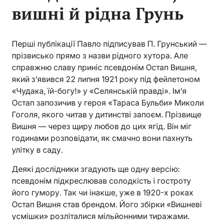
вишні й рідна Грунь
Перші публікації Павло підписував П. Грунський —
прізвисько прямо з назви рідного хутора. Але
справжню славу приніс псевдонім Остап Вишня,
який з’явився 22 липня 1921 року під фейлетоном
«Чудака, їй-богу!» у «Селянській правді». Ім’я
Остап запозичив у героя «Тараса Бульби» Миколи
Гоголя, якого читав у дитинстві запоєм. Прізвище
Вишня — через щиру любов до цих ягід. Він міг
годинами розповідати, як смачно вони пахнуть
улітку в саду.
Деякі дослідники згадують ще одну версію:
псевдонім підкреслював солодкість і гостроту
його гумору. Так чи інакше, уже в 1920-х роках
Остап Вишня став брендом. Його збірки «Вишневі
усмішки» розліталися мільйонними тиражами.