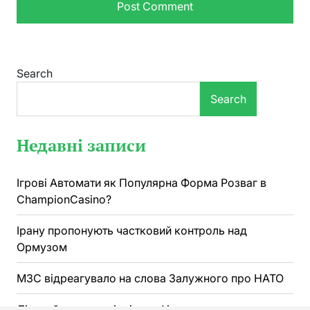
Search
Search
Недавні записи
Ігрові Автомати як Популярна Форма Розваг в
ChampionCasino?
Ірану пропонують частковий контроль над
Ормузом
МЗС відреагувало на слова Залужного про НАТО
Лінивий рецепт огірків по-фінськи: хрустка