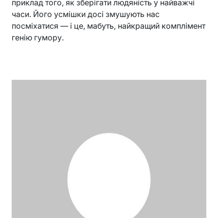
приклад того, як зберігати людяність у найважчі
часи. Його усмішки досі змушують нас
посміхатися — і це, мабуть, найкращий комплімент
генію гумору.