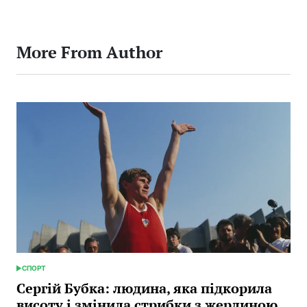
More From Author
СПОРТ
POSTED
IN
Сергій Бубка: людина, яка підкорила
висоту і змінила стрибки з жердиною