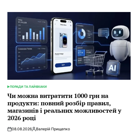
by
ПОРАДИ ТА ЛАЙФХАКИ
POSTED
IN
Чи можна витратити 1000 грн на
продукти: повний розбір правил,
магазинів і реальних можливостей у
2026 році
08.08.2026
Валерій Прищепко
Posted
by