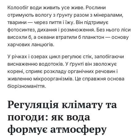
Колообіг води живить усе живе. Рослини
отримують вологу з ґрунту разом з мінералами,
тварини — через пиття і їжу. Він підтримує
фотосинтез, дихання і розмноження. Без нього ліси
висохли б, а океани втратили б планктон — основу
харчових ланцюгів.
У річках і озерах цикл регулює стік, запобігаючи
виснаженню водотоків. У ґрунті він зволожує
корені, сприяє розкладу органічних речовин і
живленню мікроорганізмів. Це справжня основа
біорізноманіття.
Регуляція клімату та
погоди: як вода
формує атмосферу