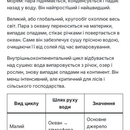
морем: пара піднімається, конденсується і падає
назад у воду. Він найпростіший і найшвидший.
Великий, або глобальний, кругообіг охоплює весь
світ. Пара з океану переноситься на материки,
випадає опадами, стікає річками і повертається в
океан. Саме він забезпечує сушу прісною водою,
очищаючи її від солей під час випаровування.
Внутрішньоконтинентальний цикл відбувається
над сушею: вода випаровується з річок, озер і
рослин, знову випадає опадами на континент. Він
менш інтенсивний, але критичний для лісів і
сільського господарства.
Шлях руху
Вид циклу
Значення
води
Основне
Океан →
Малий
джерело
атмосфера →