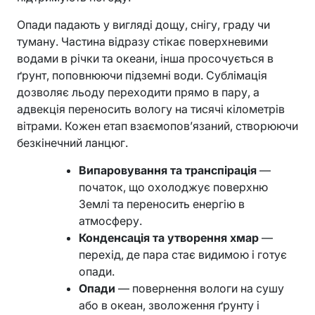
Опади падають у вигляді дощу, снігу, граду чи
туману. Частина відразу стікає поверхневими
водами в річки та океани, інша просочується в
ґрунт, поповнюючи підземні води. Сублімація
дозволяє льоду переходити прямо в пару, а
адвекція переносить вологу на тисячі кілометрів
вітрами. Кожен етап взаємопов’язаний, створюючи
безкінечний ланцюг.
Випаровування та транспірація
—
початок, що охолоджує поверхню
Землі та переносить енергію в
атмосферу.
Конденсація та утворення хмар
—
перехід, де пара стає видимою і готує
опади.
Опади
— повернення вологи на сушу
або в океан, зволоження ґрунту і