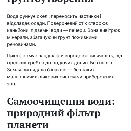
Вода руйнує скелі, переносить частинки і
відкладає осади. Поверхневий стік створює
каньйони, підземні води — печери. Вона вивітрює
мінерали, збагачуючи ґрунт поживними
речовинами.
Цикл формує ландшафти впродовж тисячоліть, від
гірських хребтів до родючих долин. Без нього
Земля виглядала б інакше — без таких
мальовничих річкових систем чи прибережних
зон.
Самоочищення води:
природний фільтр
планети