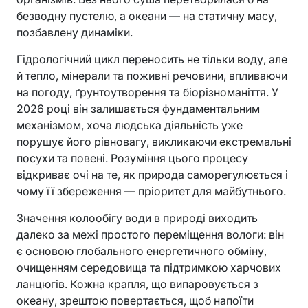
безводну пустелю, а океани — на статичну масу,
позбавлену динаміки.
Гідрологічний цикл переносить не тільки воду, але
й тепло, мінерали та поживні речовини, впливаючи
на погоду, ґрунтоутворення та біорізноманіття. У
2026 році він залишається фундаментальним
механізмом, хоча людська діяльність уже
порушує його рівновагу, викликаючи екстремальні
посухи та повені. Розуміння цього процесу
відкриває очі на те, як природа саморегулюється і
чому її збереження — пріоритет для майбутнього.
Значення колообігу води в природі виходить
далеко за межі простого переміщення вологи: він
є основою глобального енергетичного обміну,
очищенням середовища та підтримкою харчових
ланцюгів. Кожна крапля, що випаровується з
океану, зрештою повертається, щоб напоїти