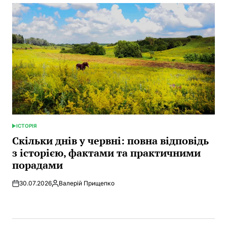
ІСТОРІЯ
POSTED
IN
Скільки днів у червні: повна відповідь
з історією, фактами та практичними
порадами
30.07.2026
Валерій Прищепко
Posted
by