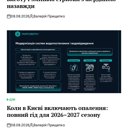
назавжди
08.08.2026
Валерій Прищепко
Posted
by
ДІМ
POSTED
IN
Коли в Києві включають опалення:
повний гід для 2026–2027 сезону
08.08.2026
Валерій Прищепко
Posted