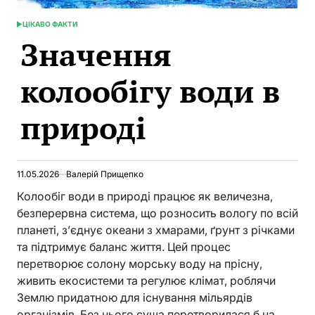
ЦІКАВО ФАКТИ
POSTED
Значення
IN
колообігу води в
природі
11.05.2026
Валерій Прищепко
Колообіг води в природі працює як величезна,
безперервна система, що розносить вологу по всій
планеті, з’єднує океани з хмарами, ґрунт з річками
та підтримує баланс життя. Цей процес
перетворює солону морську воду на прісну,
живить екосистеми та регулює клімат, роблячи
Землю придатною для існування мільярдів
організмів. Без нього суша перетворилася б на