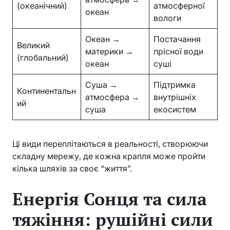
(океанічний)
атмосферної
океан
вологи
Океан →
Постачання
Великий
материки →
прісної води
(глобальний)
океан
суші
Суша →
Підтримка
Континентальн
атмосфера →
внутрішніх
ий
суша
екосистем
Ці види переплітаються в реальності, створюючи
складну мережу, де кожна крапля може пройти
кілька шляхів за своє “життя”.
Енергія Сонця та сила
тяжіння: рушійні сили