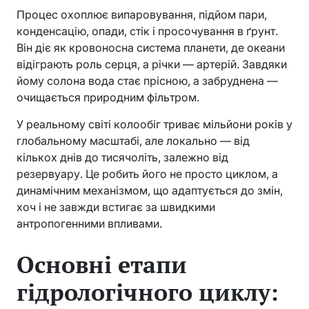
Процес охоплює випаровування, підйом пари,
конденсацію, опади, стік і просочування в ґрунт.
Він діє як кровоносна система планети, де океани
відіграють роль серця, а річки — артерій. Завдяки
йому солона вода стає прісною, а забруднена —
очищається природним фільтром.
У реальному світі колообіг триває мільйони років у
глобальному масштабі, але локально — від
кількох днів до тисячоліть, залежно від
резервуару. Це робить його не просто циклом, а
динамічним механізмом, що адаптується до змін,
хоч і не завжди встигає за швидкими
антропогенними впливами.
Основні етапи
гідрологічного циклу: