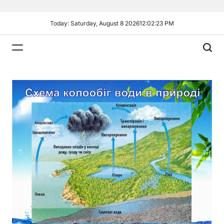
Skip
to
Today: Saturday, August 8 2026
12
:
02
:
24
PM
content
Plandiy