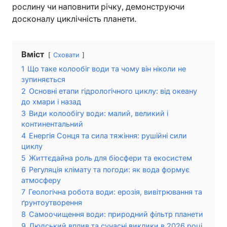
рослину чи наповнити річку, демонструючи
досконалу циклічність планети.
Вміст
Сховати
1
Що таке колообіг води та чому він ніколи не
зупиняється
2
Основні етапи гідрологічного циклу: від океану
до хмари і назад
3
Види колообігу води: малий, великий і
континентальний
4
Енергія Сонця та сила тяжіння: рушійні сили
циклу
5
Життєдайна роль для біосфери та екосистем
6
Регуляція клімату та погоди: як вода формує
атмосферу
7
Геологічна робота води: ерозія, вивітрювання та
ґрунтоутворення
8
Самоочищення води: природний фільтр планети
9
Людський вплив та сучасні виклики в 2026 році