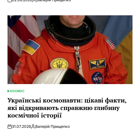
Posted
by
КОСМОС
POSTED
IN
Українські космонавти: цікаві факти,
які відкривають справжню глибину
космічної історії
31.07.2026
Валерій Прищепко
Posted
by