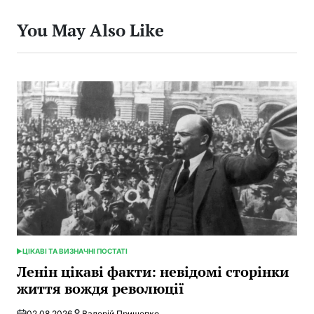
You May Also Like
ЦІКАВІ ТА ВИЗНАЧНІ ПОСТАТІ
POSTED
IN
Ленін цікаві факти: невідомі сторінки
життя вождя революції
02.08.2026
Валерій Прищепко