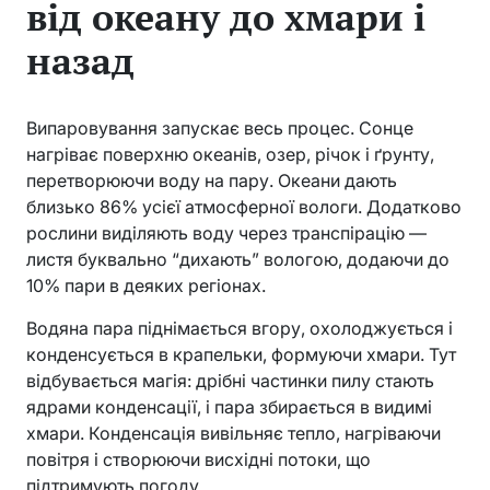
від океану до хмари і
назад
Випаровування запускає весь процес. Сонце
нагріває поверхню океанів, озер, річок і ґрунту,
перетворюючи воду на пару. Океани дають
близько 86% усієї атмосферної вологи. Додатково
рослини виділяють воду через транспірацію —
листя буквально “дихають” вологою, додаючи до
10% пари в деяких регіонах.
Водяна пара піднімається вгору, охолоджується і
конденсується в крапельки, формуючи хмари. Тут
відбувається магія: дрібні частинки пилу стають
ядрами конденсації, і пара збирається в видимі
хмари. Конденсація вивільняє тепло, нагріваючи
повітря і створюючи висхідні потоки, що
підтримують погоду.