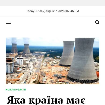
Skip
to
Today: Friday, August 7 2026
5
:
17
:
46
PM
content
Plandiy
ЦІКАВО ФАКТИ
POSTED
Яка країна має
IN