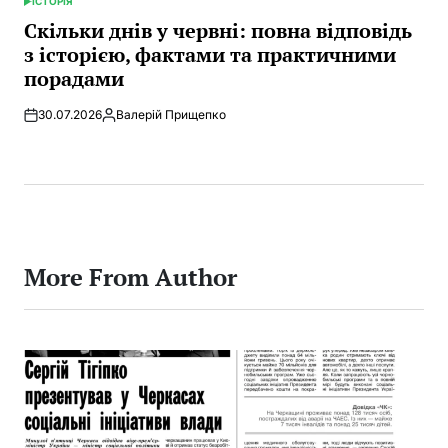
ІСТОРІЯ
POSTED
IN
Скільки днів у червні: повна відповідь
з історією, фактами та практичними
порадами
30.07.2026
Валерій Прищепко
Posted
by
More From Author