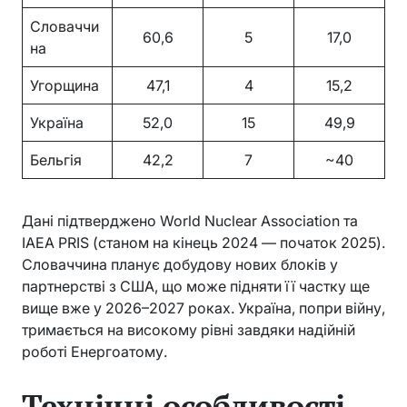
Словаччи
60,6
5
17,0
на
Угорщина
47,1
4
15,2
Україна
52,0
15
49,9
Бельгія
42,2
7
~40
Дані підтверджено World Nuclear Association та
IAEA PRIS (станом на кінець 2024 — початок 2025).
Словаччина планує добудову нових блоків у
партнерстві з США, що може підняти її частку ще
вище вже у 2026–2027 роках. Україна, попри війну,
тримається на високому рівні завдяки надійній
роботі Енергоатому.
Технічні особливості