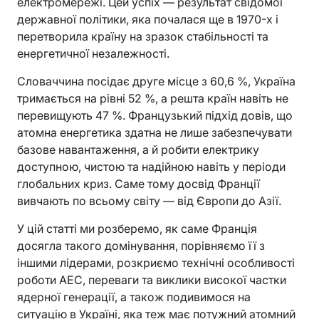
електромережі. Цей успіх — результат свідомої
державної політики, яка почалася ще в 1970-х і
перетворила країну на зразок стабільності та
енергетичної незалежності.
Словаччина посідає друге місце з 60,6 %, Україна
тримається на рівні 52 %, а решта країн навіть не
перевищують 47 %. Французький підхід довів, що
атомна енергетика здатна не лише забезпечувати
базове навантаження, а й робити електрику
доступною, чистою та надійною навіть у періоди
глобальних криз. Саме тому досвід Франції
вивчають по всьому світу — від Європи до Азії.
У цій статті ми розберемо, як саме Франція
досягла такого домінування, порівняємо її з
іншими лідерами, розкриємо технічні особливості
роботи АЕС, переваги та виклики високої частки
ядерної генерації, а також подивимося на
ситуацію в Україні, яка теж має потужний атомний