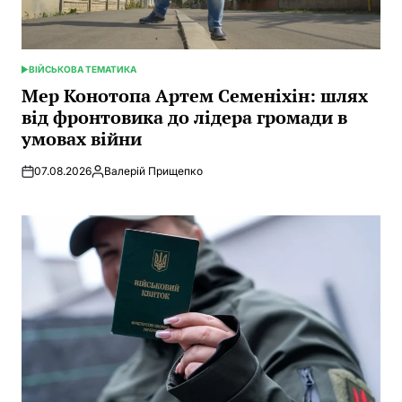
ВІЙСЬКОВА ТЕМАТИКА
POSTED
IN
Мер Конотопа Артем Семеніхін: шлях
від фронтовика до лідера громади в
умовах війни
07.08.2026
Валерій Прищепко
Posted
by