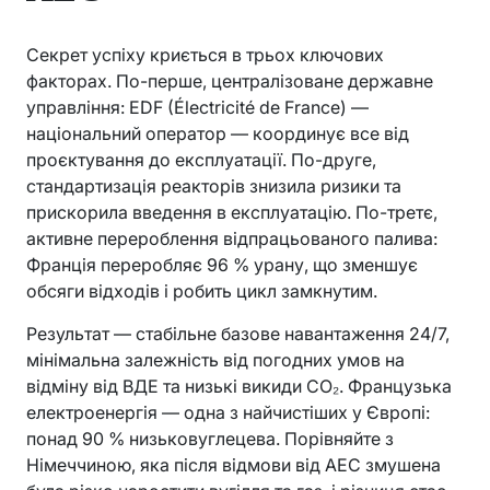
Секрет успіху криється в трьох ключових
факторах. По-перше, централізоване державне
управління: EDF (Électricité de France) —
національний оператор — координує все від
проєктування до експлуатації. По-друге,
стандартизація реакторів знизила ризики та
прискорила введення в експлуатацію. По-третє,
активне перероблення відпрацьованого палива:
Франція переробляє 96 % урану, що зменшує
обсяги відходів і робить цикл замкнутим.
Результат — стабільне базове навантаження 24/7,
мінімальна залежність від погодних умов на
відміну від ВДЕ та низькі викиди CO₂. Французька
електроенергія — одна з найчистіших у Європі:
понад 90 % низьковуглецева. Порівняйте з
Німеччиною, яка після відмови від АЕС змушена