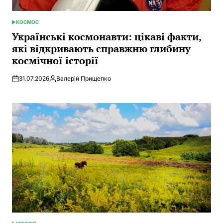
КОСМОС
POSTED
IN
Українські космонавти: цікаві факти,
які відкривають справжню глибину
космічної історії
31.07.2026
Валерій Прищепко
Posted
by