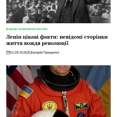
ЦІКАВІ ТА ВИЗНАЧНІ ПОСТАТІ
POSTED
IN
Ленін цікаві факти: невідомі сторінки
життя вождя революції
02.08.2026
Валерій Прищепко
Posted
by