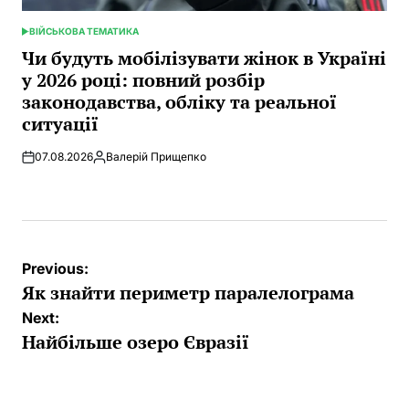
ВІЙСЬКОВА ТЕМАТИКА
POSTED
IN
Чи будуть мобілізувати жінок в Україні
у 2026 році: повний розбір
законодавства, обліку та реальної
ситуації
07.08.2026
Валерій Прищепко
Posted
by
Post
Previous:
navigation
Як знайти периметр паралелограма
Next:
Найбільше озеро Євразії