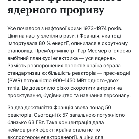
ядерного прориву
Усе почалося з нафтової кризи 1973–1974 років.
Ціни на нафту злетіли в рази, і Франція, яка тоді
імпортувала 80 % енергії, опинилася в скрутному
становищі. Прем’єр-міністр П’єр Месмер оголосив
амбітний план «усі електрика — уся ядерна».
Замість розпорошених проєктів країна обрала
стандартизацію: більшість реакторів — прес-водні
(PWR) потужністю 900–1450 МВт одного-двох
типів. Це дозволило різко скоротити витрати на
проєктування, будівництво та навчання персоналу.
За два десятиліття Франція звела понад 50
реакторів. Сьогодні їх 57, загальною потужністю
близько 63 ГВт. Така концентрація дала
неймовірний ефект: країна стала нетто-
експортером електроенергії, а ціни для