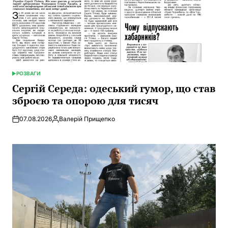
РОЗВАГИ
POSTED
IN
Сергій Середа: одеський гумор, що став
зброєю та опорою для тисяч
07.08.2026
Валерій Прищепко
Posted
by