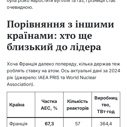
була різко наростити вугілля та газ, і різниця стає
очевидною.
Порівняння з іншими
країнами: хто ще
близький до лідера
Хоча Франція далеко попереду, кілька держав теж
роблять ставку на атом. Ось актуальні дані за 2024
рік (джерело: IAEA PRIS та World Nuclear
Association).
Виробниц
Частка
Кількість
Країна
тво,
АЕС, %
реакторів
ТВт·год
Франція
67,3
57
364,4