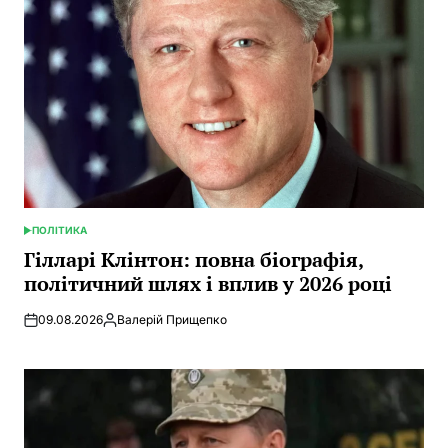
ПОЛІТИКА
POSTED
IN
Гілларі Клінтон: повна біографія,
політичний шлях і вплив у 2026 році
09.08.2026
Валерій Прищепко
Posted
by