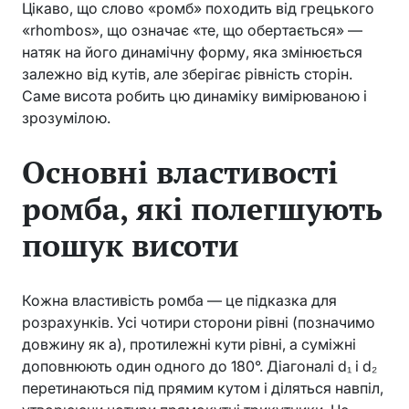
Цікаво, що слово «ромб» походить від грецького
«rhombos», що означає «те, що обертається» —
натяк на його динамічну форму, яка змінюється
залежно від кутів, але зберігає рівність сторін.
Саме висота робить цю динаміку вимірюваною і
зрозумілою.
Основні властивості
ромба, які полегшують
пошук висоти
Кожна властивість ромба — це підказка для
розрахунків. Усі чотири сторони рівні (позначимо
довжину як a), протилежні кути рівні, а суміжні
доповнюють один одного до 180°. Діагоналі d₁ і d₂
перетинаються під прямим кутом і діляться навпіл,