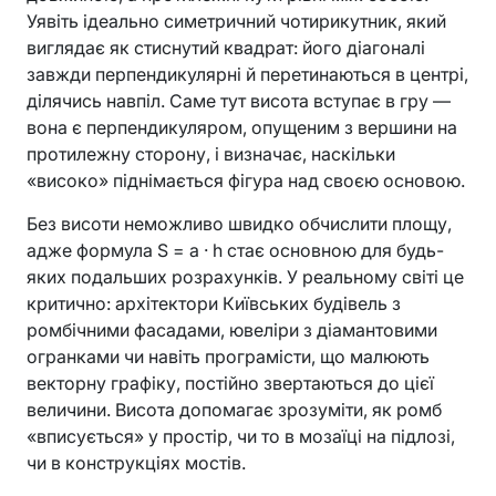
Уявіть ідеально симетричний чотирикутник, який
виглядає як стиснутий квадрат: його діагоналі
завжди перпендикулярні й перетинаються в центрі,
ділячись навпіл. Саме тут висота вступає в гру —
вона є перпендикуляром, опущеним з вершини на
протилежну сторону, і визначає, наскільки
«високо» піднімається фігура над своєю основою.
Без висоти неможливо швидко обчислити площу,
адже формула S = a · h стає основною для будь-
яких подальших розрахунків. У реальному світі це
критично: архітектори Київських будівель з
ромбічними фасадами, ювеліри з діамантовими
огранками чи навіть програмісти, що малюють
векторну графіку, постійно звертаються до цієї
величини. Висота допомагає зрозуміти, як ромб
«вписується» у простір, чи то в мозаїці на підлозі,
чи в конструкціях мостів.