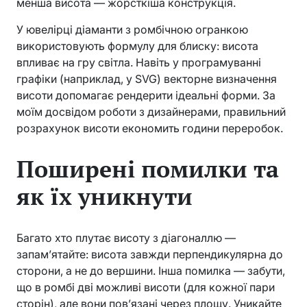
менша висота — жорсткіша конструкція.
У ювелірці діаманти з ромбічною огранкою
використовують формулу для блиску: висота
впливає на гру світла. Навіть у програмуванні
графіки (наприклад, у SVG) векторне визначення
висоти допомагає рендерити ідеальні форми. За
моїм досвідом роботи з дизайнерами, правильний
розрахунок висоти економить години переробок.
Поширені помилки та
як їх уникнути
Багато хто плутає висоту з діагоналлю —
запам’ятайте: висота завжди перпендикулярна до
сторони, а не до вершини. Інша помилка — забути,
що в ромбі дві можливі висоти (для кожної пари
сторін), але вони пов’язані через площу. Уникайте