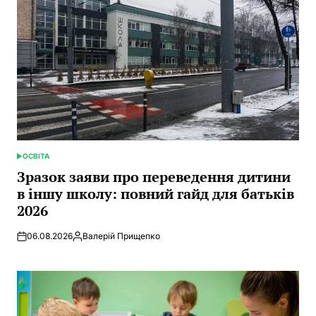
ОСВІТА
POSTED
IN
Зразок заяви про переведення дитини
в іншу школу: повний гайд для батьків
2026
06.08.2026
Валерій Прищепко
Posted
by