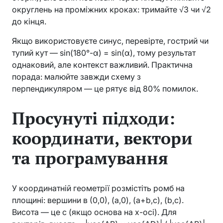
округлень на проміжних кроках: тримайте √3 чи √2
до кінця.
Якщо використовуєте синус, перевірте, гострий чи
тупий кут — sin(180°-α) = sin(α), тому результат
однаковий, але контекст важливий. Практична
порада: малюйте завжди схему з
перпендикуляром — це рятує від 80% помилок.
Просунуті підходи:
координати, вектори
та програмування
У координатній геометрії розмістіть ромб на
площині: вершини в (0,0), (a,0), (a+b,c), (b,c).
Висота — це c (якщо основа на x-осі). Для