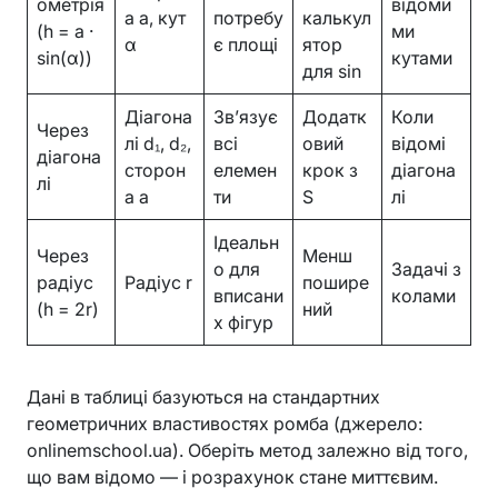
ометрія
відоми
а a, кут
потребу
калькул
(h = a ·
ми
α
є площі
ятор
sin(α))
кутами
для sin
Діагона
Зв’язує
Додатк
Коли
Через
лі d₁, d₂,
всі
овий
відомі
діагона
сторон
елемен
крок з
діагона
лі
а a
ти
S
лі
Ідеальн
Через
Менш
о для
Задачі з
радіус
Радіус r
пошире
вписани
колами
(h = 2r)
ний
х фігур
Дані в таблиці базуються на стандартних
геометричних властивостях ромба (джерело:
onlinemschool.ua). Оберіть метод залежно від того,
що вам відомо — і розрахунок стане миттєвим.