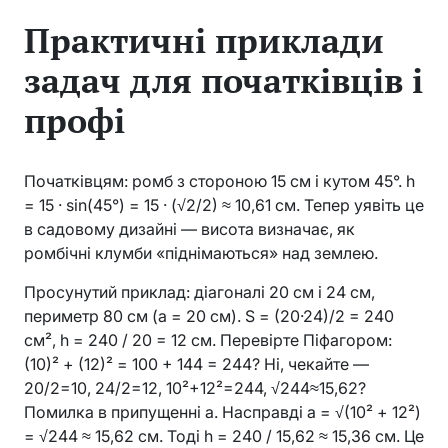
Практичні приклади
задач для початківців і
профі
Початківцям: ромб з стороною 15 см і кутом 45°. h
= 15 · sin(45°) = 15 · (√2/2) ≈ 10,61 см. Тепер уявіть це
в садовому дизайні — висота визначає, як
ромбічні клумби «піднімаються» над землею.
Просунутий приклад: діагоналі 20 см і 24 см,
периметр 80 см (a = 20 см). S = (20·24)/2 = 240
см², h = 240 / 20 = 12 см. Перевірте Піфагором:
(10)² + (12)² = 100 + 144 = 244? Ні, чекайте —
20/2=10, 24/2=12, 10²+12²=244, √244≈15,62?
Помилка в припущенні a. Насправді a = √(10² + 12²)
= √244 ≈ 15,62 см. Тоді h = 240 / 15,62 ≈ 15,36 см. Це