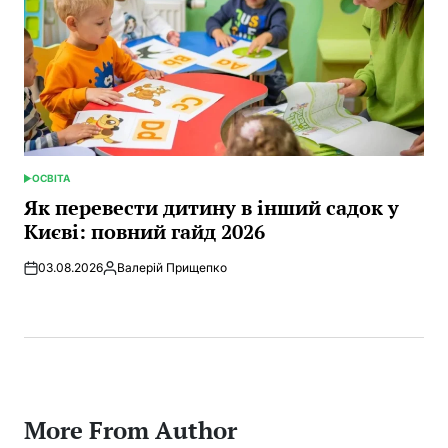
ОСВІТА
POSTED
IN
Як перевести дитину в інший садок у
Києві: повний гайд 2026
03.08.2026
Валерій Прищепко
Posted
by
More From Author