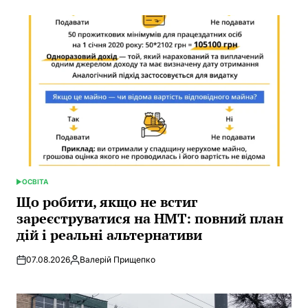
ОСВІТА
POSTED
IN
Що робити, якщо не встиг
зареєструватися на НМТ: повний план
дій і реальні альтернативи
07.08.2026
Валерій Прищепко
Posted
by