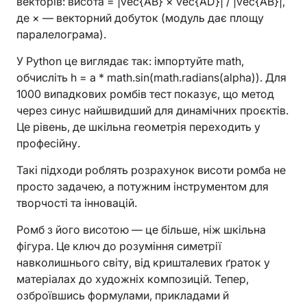
векторів: висота = |vec{AB} × vec{AD}| / |vec{AB}|,
де × — векторний добуток (модуль дає площу
паралелограма).
У Python це виглядає так: імпортуйте math,
обчисліть h = a * math.sin(math.radians(alpha)). Для
1000 випадкових ромбів тест показує, що метод
через синус найшвидший для динамічних проєктів.
Це рівень, де шкільна геометрія переходить у
професійну.
Такі підходи роблять розрахунок висоти ромба не
просто задачею, а потужним інструментом для
творчості та інновацій.
Ромб з його висотою — це більше, ніж шкільна
фігура. Це ключ до розуміння симетрії
навколишнього світу, від кришталевих ґраток у
матеріалах до художніх композицій. Тепер,
озброївшись формулами, прикладами й