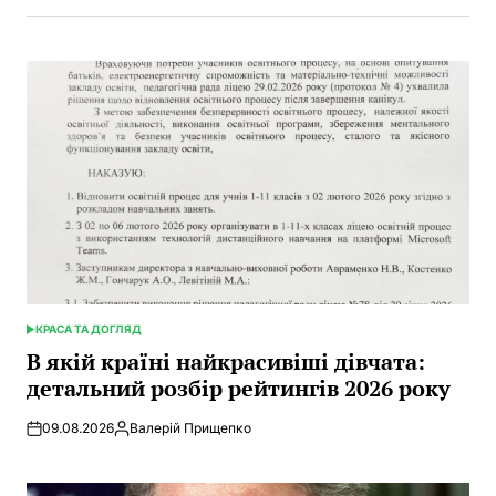
КРАСА ТА ДОГЛЯД
POSTED
IN
В якій країні найкрасивіші дівчата:
детальний розбір рейтингів 2026 року
09.08.2026
Валерій Прищепко
Posted
by