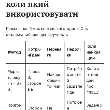
коли який
використовувати
Кожен спосіб має свої сильні сторони. Ось
детальна таблиця для зручності:
Коли
Потріб
Перева
Недолі
Метод
найкра
ні дані
ги
ки
щий
Потрібн
Коли є
Через
Площа
Найпро
о знати
готові
площу
S,
стіший і
S
дані
(h = S /
сторон
точний
заздале
про
a)
а a
гідь
площу
Потрібе
Тригон
Задачі з
Сторон
Не
н