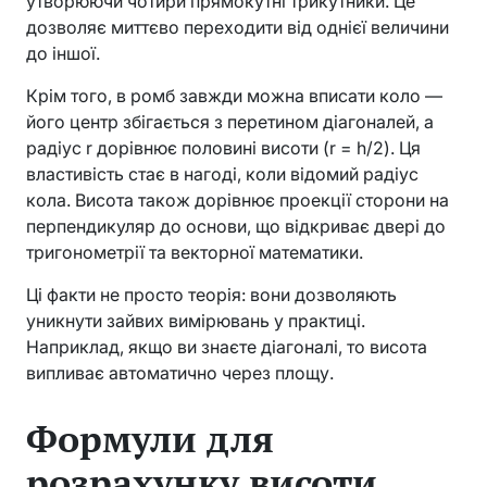
утворюючи чотири прямокутні трикутники. Це
дозволяє миттєво переходити від однієї величини
до іншої.
Крім того, в ромб завжди можна вписати коло —
його центр збігається з перетином діагоналей, а
радіус r дорівнює половині висоти (r = h/2). Ця
властивість стає в нагоді, коли відомий радіус
кола. Висота також дорівнює проекції сторони на
перпендикуляр до основи, що відкриває двері до
тригонометрії та векторної математики.
Ці факти не просто теорія: вони дозволяють
уникнути зайвих вимірювань у практиці.
Наприклад, якщо ви знаєте діагоналі, то висота
випливає автоматично через площу.
Формули для
розрахунку висоти