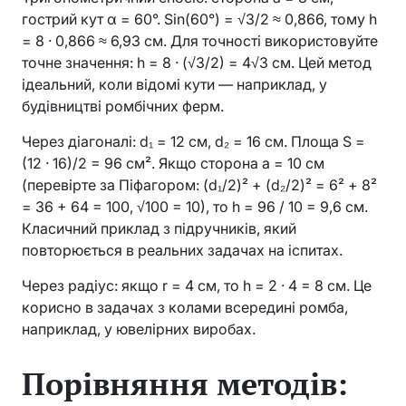
гострий кут α = 60°. Sin(60°) = √3/2 ≈ 0,866, тому h
= 8 · 0,866 ≈ 6,93 см. Для точності використовуйте
точне значення: h = 8 · (√3/2) = 4√3 см. Цей метод
ідеальний, коли відомі кути — наприклад, у
будівництві ромбічних ферм.
Через діагоналі: d₁ = 12 см, d₂ = 16 см. Площа S =
(12 · 16)/2 = 96 см². Якщо сторона a = 10 см
(перевірте за Піфагором: (d₁/2)² + (d₂/2)² = 6² + 8²
= 36 + 64 = 100, √100 = 10), то h = 96 / 10 = 9,6 см.
Класичний приклад з підручників, який
повторюється в реальних задачах на іспитах.
Через радіус: якщо r = 4 см, то h = 2 · 4 = 8 см. Це
корисно в задачах з колами всередині ромба,
наприклад, у ювелірних виробах.
Порівняння методів: