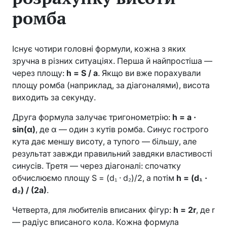
ромба
Існує чотири головні формули, кожна з яких
зручна в різних ситуаціях. Перша й найпростіша —
через площу:
h = S / a
. Якщо ви вже порахували
площу ромба (наприклад, за діагоналями), висота
виходить за секунду.
Друга формула залучає тригонометрію:
h = a ·
sin(α)
, де α — один з кутів ромба. Синус гострого
кута дає меншу висоту, а тупого — більшу, але
результат завжди правильний завдяки властивості
синусів. Третя — через діагоналі: спочатку
обчислюємо площу S = (d₁ · d₂)/2, а потім
h = (d₁ ·
d₂) / (2a)
.
Четверта, для любителів вписаних фігур:
h = 2r
, де r
— радіус вписаного кола. Кожна формула