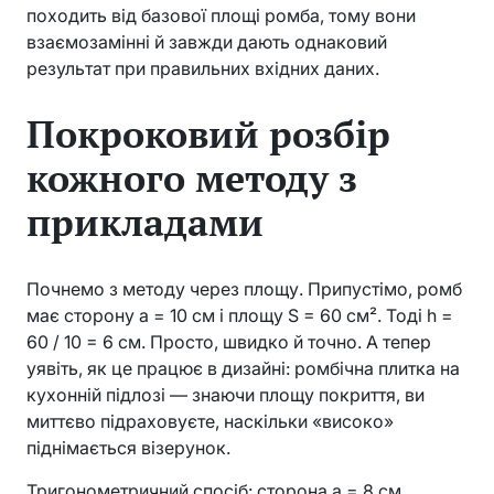
походить від базової площі ромба, тому вони
взаємозамінні й завжди дають однаковий
результат при правильних вхідних даних.
Покроковий розбір
кожного методу з
прикладами
Почнемо з методу через площу. Припустімо, ромб
має сторону a = 10 см і площу S = 60 см². Тоді h =
60 / 10 = 6 см. Просто, швидко й точно. А тепер
уявіть, як це працює в дизайні: ромбічна плитка на
кухонній підлозі — знаючи площу покриття, ви
миттєво підраховуєте, наскільки «високо»
піднімається візерунок.
Тригонометричний спосіб: сторона a = 8 см,