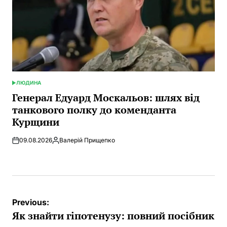
ЛЮДИНА
POSTED
IN
Генерал Едуард Москальов: шлях від
танкового полку до коменданта
Курщини
09.08.2026
Валерій Прищепко
Posted
by
Post
Previous:
navigation
Як знайти гіпотенузу: повний посібник