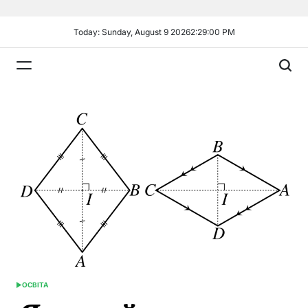
Skip
to
Today: Sunday, August 9 2026
2
:
29
:
01
PM
content
Plandiy
ОСВІТА
POSTED
IN