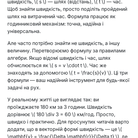
швидкість, \( s \) — шлях (відстань), \( t \) — час.
Щоб знайти швидкість, просто поділіть пройдений
шлях на витрачений час. Формула працює як
годинниковий механізм: точна, надійна і
універсальна.
Але часто потрібно знайти не швидкість, а іншу
величину. Перетворюємо формулу за правилами
алгебри. Якщо відомі швидкість і час, шлях
обчислюється як \( s = v \cdot t \). Час же
знаходять за допомогою \( t = \frac{s}{v} \). Ці три
формули — ваш надійний інструмент для будь-якої
задачі на рух.
У реальному житті це виглядає так: ви
проїжджаєте 180 км за 3 години. Швидкість
дорівнює \( 180 \div 3 = 60 \) км/год. Просто,
швидко і практично. Для просунутих читачів варто
додати, що в векторній формі швидкість — це \(
\mathbf{v} = \frac{\Delta \mathbf{r}}{\Delta t} \), де