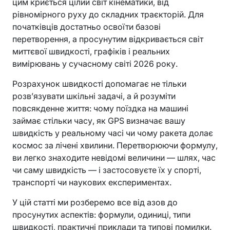
цим криється цілий світ кінематики, від
рівномірного руху до складних траєкторій. Для
початківців достатньо освоїти базові
перетворення, а просунутим відкривається світ
миттєвої швидкості, графіків і реальних
вимірювань у сучасному світі 2026 року.
Розрахунок швидкості допомагає не тільки
розв’язувати шкільні задачі, а й розуміти
повсякденне життя: чому поїздка на машині
займає стільки часу, як GPS визначає вашу
швидкість у реальному часі чи чому ракета долає
космос за лічені хвилини. Перетворюючи формулу,
ви легко знаходите невідомі величини — шлях, час
чи саму швидкість — і застосовуєте їх у спорті,
транспорті чи наукових експериментах.
У цій статті ми розберемо все від азов до
просунутих аспектів: формули, одиниці, типи
швидкості, практичні приклади та типові помилки.