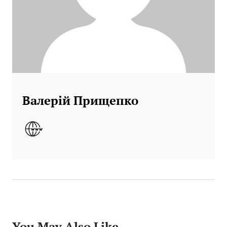
Валерій Прищепко
You May Also Like