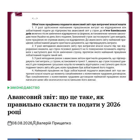
by
ЗАКОНОДАВСТВО
POSTED
IN
Авансовий звіт: що це таке, як
правильно скласти та подати у 2026
році
08.08.2026
Валерій Прищепко
Posted
by