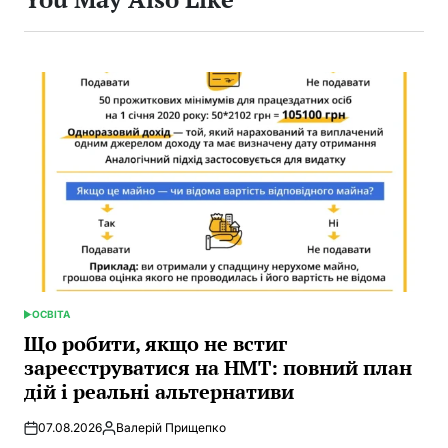
ОСВІТА
POSTED
IN
Що робити, якщо не встиг
зареєструватися на НМТ: повний план
дій і реальні альтернативи
07.08.2026
Валерій Прищепко
Posted