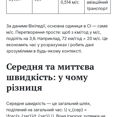
0,514 м/с
авіаційний
транспорт
За даними Вікіпедії, основна одиниця в СІ — саме
м/с. Перетворення просте: щоб з км/год у м/с,
поділіть на 3,6. Наприклад, 72 км/год = 20 м/с. Це
економить час у розрахунках і робить дані
зрозумілими в будь-якому контексті.
Середня та миттєва
швидкість: у чому
різниця
Середня швидкість — це загальний шлях,
поділений на загальний час: \( v_{сер} =
\frac{s_{заг}}{t_{заг}} \). Вона ігнорує зупинки чи