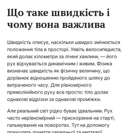
Що таке швидкість і
чому вона важлива
Швидкість описує, наскільки швидко змінюється
положення тіла в просторі. Уявіть велосипедиста,
який долає кілометри за лічені хвилини, — його
рух відчувається динамічним і живим. Фізика
визначає швидкість як фізичну величину, що
дорівнює відношенню пройденого шляху до
витраченого часу. Для рівномірного
прямолінійного руху все просто: тіло долає
однакові відрізки за однакові проміжки.
Але реальний світ рідко буває ідеальним. Рух
часто нерівномірний — прискорення на старті,
гальмування на поворотах. Тут на допомогу
приходять поняття середньої та миттєвої