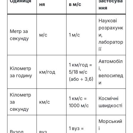
Одиниця
застосува
ня
в м/с
ння
Наукові
розрахунк
Метр за
м/с
1 м/с
и,
секунду
лаборатор
ії
Автомобіл
1 км/год =
Кілометр
і,
км/год
5/18 м/с
за годину
велосипед
(або ÷ 3,6)
и
Кілометр
1 км/с =
Космічні
за
км/с
1000 м/с
швидкості
секунду
Морський
1 вуз =
і
Вузол
вуз