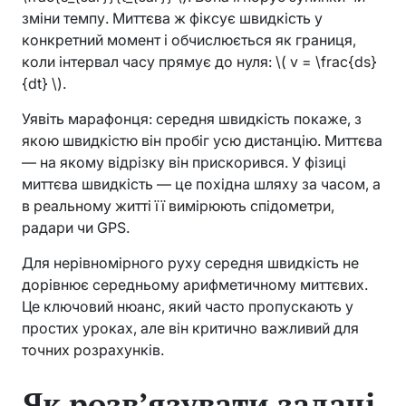
зміни темпу. Миттєва ж фіксує швидкість у
конкретний момент і обчислюється як границя,
коли інтервал часу прямує до нуля: \( v = \frac{ds}
{dt} \).
Уявіть марафонця: середня швидкість покаже, з
якою швидкістю він пробіг усю дистанцію. Миттєва
— на якому відрізку він прискорився. У фізиці
миттєва швидкість — це похідна шляху за часом, а
в реальному житті її вимірюють спідометри,
радари чи GPS.
Для нерівномірного руху середня швидкість не
дорівнює середньому арифметичному миттєвих.
Це ключовий нюанс, який часто пропускають у
простих уроках, але він критично важливий для
точних розрахунків.
Як розв’язувати задачі