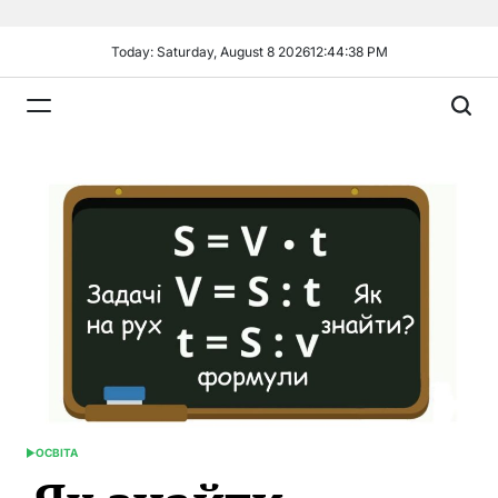
Skip
to
Today: Saturday, August 8 2026
12
:
44
:
39
PM
content
Plandiy
ОСВІТА
POSTED
IN