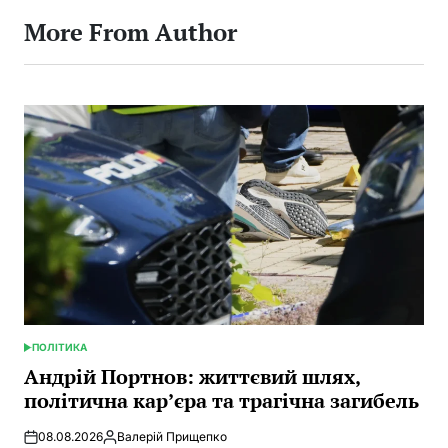
More From Author
ПОЛІТИКА
POSTED
IN
Андрій Портнов: життєвий шлях,
політична кар’єра та трагічна загибель
08.08.2026
Валерій Прищепко
Posted