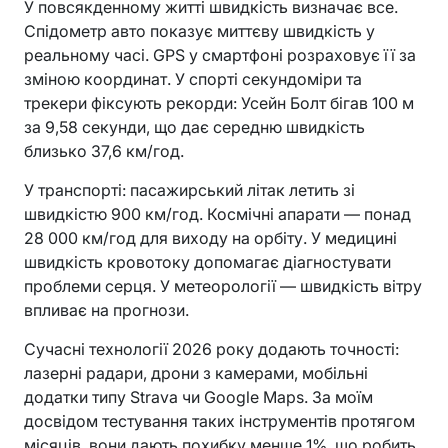
У повсякденному житті швидкість визначає все.
Спідометр авто показує миттєву швидкість у
реальному часі. GPS у смартфоні розраховує її за
зміною координат. У спорті секундоміри та
трекери фіксують рекорди: Усейн Болт бігав 100 м
за 9,58 секунди, що дає середню швидкість
близько 37,6 км/год.
У транспорті: пасажирський літак летить зі
швидкістю 900 км/год. Космічні апарати — понад
28 000 км/год для виходу на орбіту. У медицині
швидкість кровотоку допомагає діагностувати
проблеми серця. У метеорології — швидкість вітру
впливає на прогнози.
Сучасні технології 2026 року додають точності:
лазерні радари, дрони з камерами, мобільні
додатки типу Strava чи Google Maps. За моїм
досвідом тестування таких інструментів протягом
місяців, вони дають похибку менше 1%, що робить