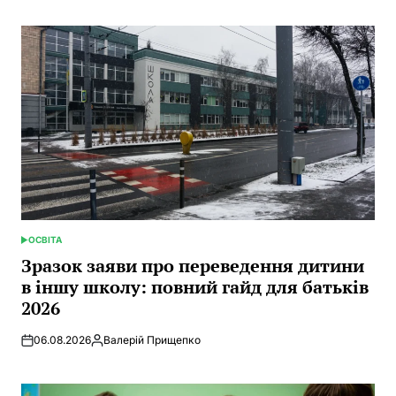
by
ОСВІТА
POSTED
IN
Зразок заяви про переведення дитини
в іншу школу: повний гайд для батьків
2026
06.08.2026
Валерій Прищепко
Posted
by