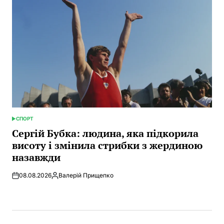
СПОРТ
POSTED
IN
Сергій Бубка: людина, яка підкорила
висоту і змінила стрибки з жердиною
назавжди
08.08.2026
Валерій Прищепко
Posted
by