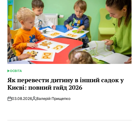
ОСВІТА
POSTED
IN
Як перевести дитину в інший садок у
Києві: повний гайд 2026
03.08.2026
Валерій Прищепко
Posted
by