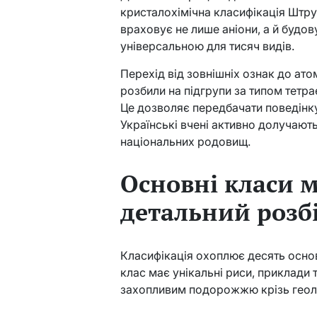
кристалохімічна класифікація Штру
враховує не лише аніони, а й будов
універсальною для тисяч видів.
Перехід від зовнішніх ознак до ато
розбили на підгрупи за типом тетра
Це дозволяє передбачати поведінку
Українські вчені активно долучаю
національних родовищ.
Основні класи м
детальний розб
Класифікація охоплює десять осно
клас має унікальні риси, приклади 
захопливим подорожжю крізь геоло