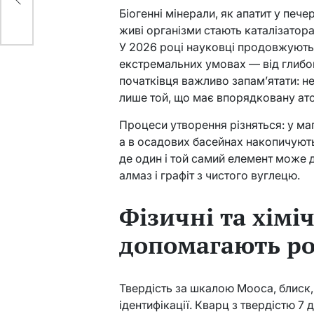
ни
Біогенні мінерали, як апатит у печ
живі організми стають каталізатора
У 2026 році науковці продовжують 
екстремальних умовах — від глибо
початківця важливо запам’ятати: н
лише той, що має впорядковану ат
Процеси утворення різняться: у маг
а в осадових басейнах накопичують
де один і той самий елемент може 
алмаз і графіт з чистого вуглецю.
Фізичні та хіміч
допомагають ро
Твердість за шкалою Мооса, блиск, 
ідентифікації. Кварц з твердістю 7 