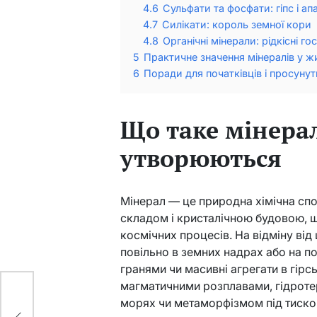
4.6
Сульфати та фосфати: гіпс і ап
4.7
Силікати: король земної кори
4.8
Органічні мінерали: рідкісні гос
5
Практичне значення мінералів у жи
6
Поради для початківців і просунут
Що таке мінерал
утворюються
Мінерал — це природна хімічна спо
складом і кристалічною будовою, щ
космічних процесів. На відміну від
повільно в земних надрах або на п
гранями чи масивні агрегати в гірс
магматичними розплавами, гідрот
морях чи метаморфізмом під тиско