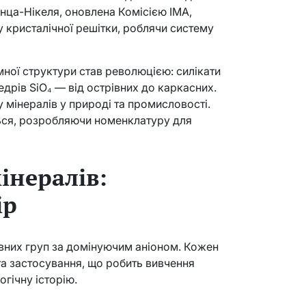
нца-Нікеля, оновлена Комісією IMA,
у кристалічної решітки, роблячи систему
мної структури став революцією: силікати
едрів SiO₄ — від острівних до каркасних.
 мінералів у природі та промисловості.
ться, розробляючи номенклатуру для
інералів:
ір
вних груп за домінуючим аніоном. Кожен
та застосування, що робить вивчення
гічну історію.