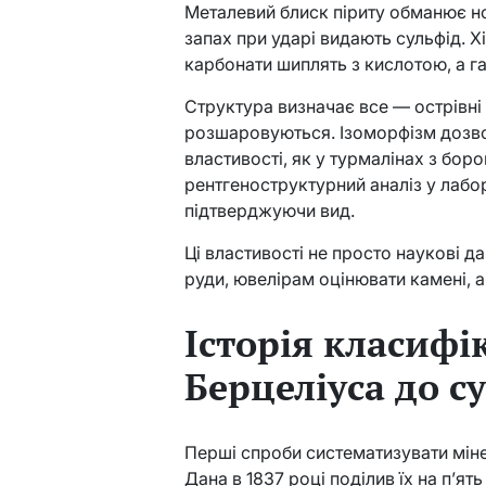
Металевий блиск піриту обманює но
запах при ударі видають сульфід. Хі
карбонати шиплять з кислотою, а га
Структура визначає все — острівні 
розшаровуються. Ізоморфізм дозвол
властивості, як у турмалінах з бор
рентгеноструктурний аналіз у лабо
підтверджуючи вид.
Ці властивості не просто наукові 
руди, ювелірам оцінювати камені, 
Історія класифік
Берцеліуса до с
Перші спроби систематизувати міне
Дана в 1837 році поділив їх на п’ят