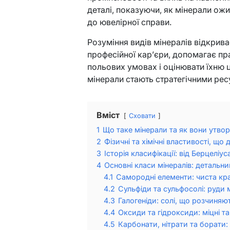
деталі, показуючи, як мінерали ожи
до ювелірної справи.
Розуміння видів мінералів відкрива
професійної кар’єри, допомагає пр
польових умовах і оцінювати їхню ці
мінерали стають стратегічними ре
Вміст
Сховати
1
Що таке мінерали та як вони утв
2
Фізичні та хімічні властивості, щ
3
Історія класифікації: від Берцеліу
4
Основні класи мінералів: детальни
4.1
Самородні елементи: чиста кр
4.2
Сульфіди та сульфосолі: руди 
4.3
Галогеніди: солі, що розчиняю
4.4
Оксиди та гідроксиди: міцні т
4.5
Карбонати, нітрати та борати: