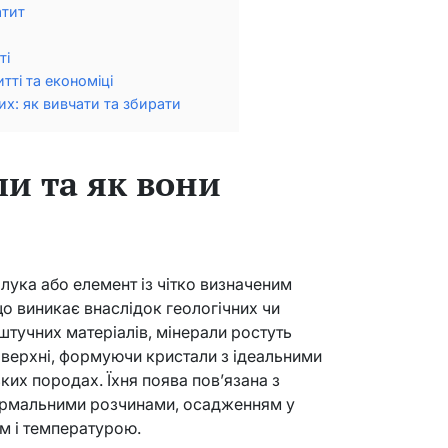
атит
ті
тті та економіці
их: як вивчати та збирати
и та як вони
лука або елемент із чітко визначеним
о виникає внаслідок геологічних чи
 штучних матеріалів, мінерали ростуть
оверхні, формуючи кристали з ідеальними
ьких породах. Їхня поява пов’язана з
ермальними розчинами, осадженням у
м і температурою.