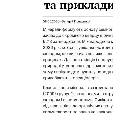
та приклад
08.05.2026
Валерій Прищепко
Мінерали формують основу земної к
жилах до скромного кварцу в річко
6213 затверджених Міжнародною м
2026 рік, кожен з унікальною крис
складом, що визначає не лише зовні
процесах. Для початківців і просун
природні утворення відрізняються з
чому силікати домінують у породах
приваблюють колекціонерів.
Класифікація мінералів за криста
(2009) групує їх за аніонами та ст
складом і властивостями. Силікати
від галогенідів до органічних спол
промисловості та вплив на навкол