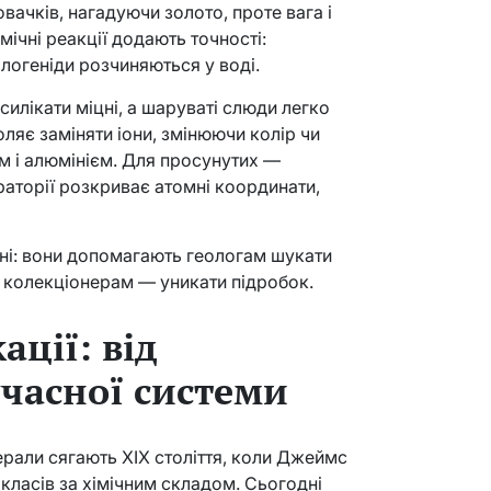
вачків, нагадуючи золото, проте вага і
мічні реакції додають точності:
логеніди розчиняються у воді.
силікати міцні, а шаруваті слюди легко
яє заміняти іони, змінюючи колір чи
ом і алюмінієм. Для просунутих —
раторії розкриває атомні координати,
дані: вони допомагають геологам шукати
а колекціонерам — уникати підробок.
ації: від
учасної системи
рали сягають XIX століття, коли Джеймс
ь класів за хімічним складом. Сьогодні