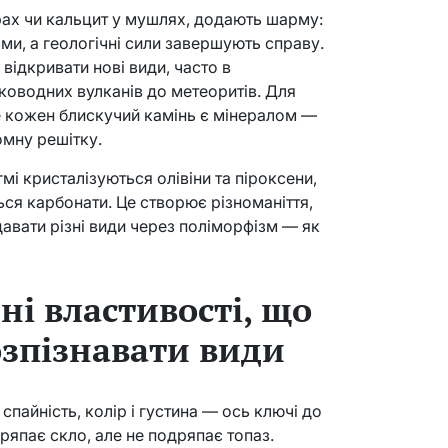
ерах чи кальцит у мушлях, додають шарму:
ми, а геологічні сили завершують справу.
відкривати нові види, часто в
ководних вулканів до метеоритів. Для
е кожен блискучий камінь є мінералом —
омну решітку.
мі кристалізуються олівіни та піроксени,
ся карбонати. Це створює різноманіття,
давати різні види через поліморфізм — як
ні властивості, що
зпізнавати види
спайність, колір і густина — ось ключі до
дряпає скло, але не подряпає топаз.