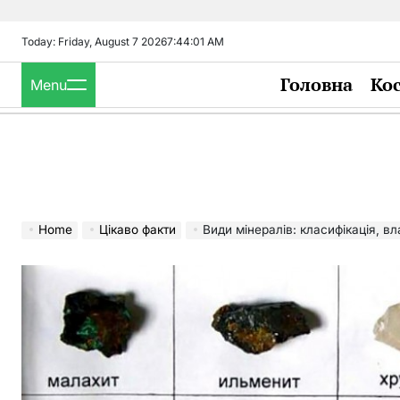
Skip
to
Today: Friday, August 7 2026
7
:
44
:
03
AM
content
Головна
Ко
Menu
Home
Цікаво факти
Види мінералів: класифікація, вл