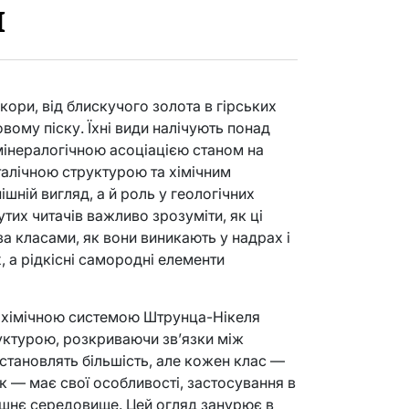
и
ори, від блискучого золота в гірських
вому піску. Їхні види налічують понад
інералогічною асоціацією станом на
талічною структурою та хімічним
шній вигляд, а й роль у геологічних
утих читачів важливо зрозуміти, як ці
а класами, як вони виникають у надрах і
, а рідкісні самородні елементи
лохімічною системою Штрунца-Нікеля
руктурою, розкриваючи зв’язки між
 становлять більшість, але кожен клас —
ук — має свої особливості, застосування в
ишнє середовище. Цей огляд занурює в