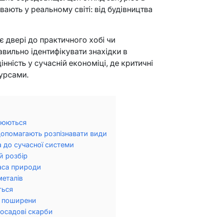
вають у реальному світі: від будівництва
є двері до практичного хобі чи
авильно ідентифікувати знахідки в
нність у сучасній економіці, де критичні
сурсами.
орюються
о допомагають розпізнавати види
са до сучасної системи
й розбір
аса природи
металів
ться
а поширени
 осадові скарби