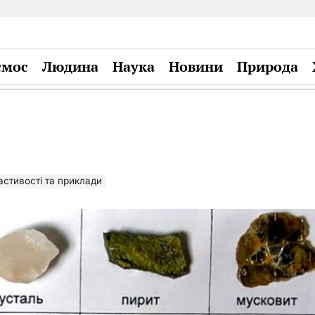
смос
Людина
Наука
Новини
Природа
Plandiy
астивості та приклади