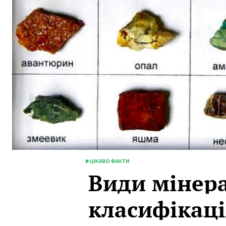
ЦІКАВО ФАКТИ
POSTED
Види мінера
IN
класифікаці