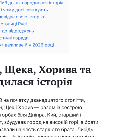
Либідь: як народилася історія
и і чому досі святкують
повідає свою історію
столиці Русі
ту до відроджень
актичні поради
у» важливе й у 2026 році
, Щека, Хорива та
дилася історія
й на початку дванадцятого століття,
й, Щек і Хорив — разом із сестрою
орбах біля Дніпра. Кий, старший і
, збудував город на високій горі, а брати
азвали на честь старшого брата. Либідь
лік. Ця історія, передана через століття