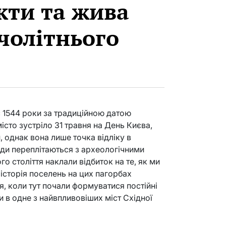
кти та жива
ячолітнього
є 1544 роки за традиційною датою
місто зустріло 31 травня на День Києва,
 однак вона лише точка відліку в
нди переплітаються з археологічними
о століття наклали відбиток на те, як ми
історія поселень на цих пагорбах
тя, коли тут почали формуватися постійні
 в одне з найвпливовіших міст Східної