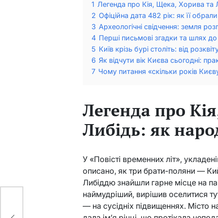
1
Легенда про Кія, Щека, Хорива та 
2
Офіційна дата 482 рік: як її обрал
3
Археологічні свідчення: земля роз
4
Перші письмові згадки та шлях до 
5
Київ крізь бурі століть: від розкві
6
Як відчути вік Києва сьогодні: пр
7
Чому питання «скільки років Києв
Легенда про Кія
Либідь: як наро
У «Повісті временних літ», укладені
описано, як три брати-поляни — Ки
Либіддю знайшли гарне місце на паг
наймудріший, вирішив оселитися тут
— на сусідніх підвищеннях. Місто н
дала ім’я річці, що протікала непода