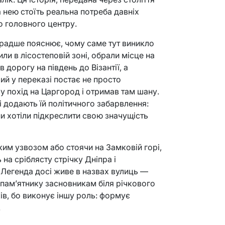
за нею стоїть реальна потреба давніх
о головного центру.
 радше пояснює, чому саме тут виникло
ли в лісостеповій зоні, обрали місце на
 дорогу на південь до Візантії, а
 Кий у переказі постає не просто
у похід на Царгород і отримав там шану.
і додають їй політичного забарвлення:
и хотіли підкреслити свою значущість
им узвозом або стоячи на Замковій горі,
 на сріблясту стрічку Дніпра і
. Легенда досі живе в назвах вулиць —
 пам’ятнику засновникам біля річкового
ів, бо виконує іншу роль: формує
.