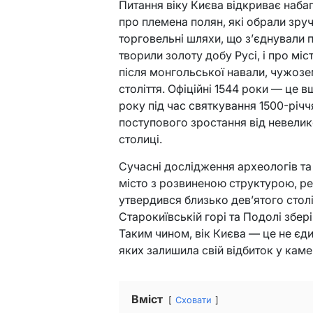
Питання віку Києва відкриває набаг
про племена полян, які обрали зру
торговельні шляхи, що з’єднували пів
творили золоту добу Русі, і про мі
після монгольської навали, чужозе
століття. Офіційні 1544 роки — це 
року під час святкування 1500-річч
поступового зростання від невелик
столиці.
Сучасні дослідження археологів та
місто з розвиненою структурою, р
утвердився близько дев’ятого стол
Старокиївській горі та Подолі збер
Таким чином, вік Києва — це не єди
яких залишила свій відбиток у камен
Вміст
Сховати