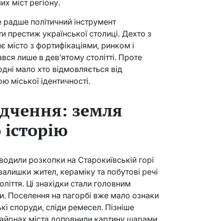
их міст регіону.
 радше політичний інструмент
и престиж української столиці. Дехто з
є місто з фортифікаціями, ринком і
ся лише в дев’ятому столітті. Проте
одні мало хто відмовляється від
ю міської ідентичності.
ідчення: земля
 історію
водили розкопки на Старокиївській горі
залишки жител, кераміку та побутові речі
оліття. Ці знахідки стали головним
и. Поселення на пагорбі вже мало ознаки
ькі споруди, сліди ремесел. Пізніше
районах міста доповнили картину шарами