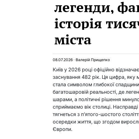
легенди, фа
історія тис
міста
08.07.2026
Валерій Прищепко
Київ у 2026 році офіційно відзнача
заснування 482 рік. Ця цифра, яку 
стала символом глибокої спадщини,
багатошаровій реальності, де леге
шарами, а політичні рішення минулог
сприймаємо вік столиці. Насправді 
тягнеться з п’ятого-шостого століт
осередки життя, що згодом виросли
Європи.