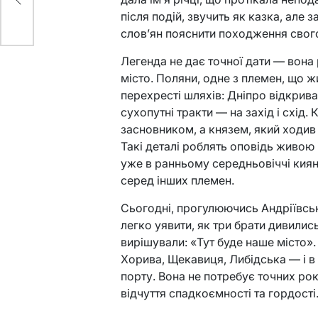
після подій, звучить як казка, але 
слов’ян пояснити походження свог
Легенда не дає точної дати — вона
місто. Поляни, одне з племен, що жи
перехресті шляхів: Дніпро відкривав
сухопутні тракти — на захід і схід.
засновником, а князем, який ходив 
Такі деталі роблять оповідь живою 
уже в ранньому середньовіччі киян
серед інших племен.
Сьогодні, прогулюючись Андріївськ
легко уявити, як три брати дивились
вирішували: «Тут буде наше місто»
Хорива, Щекавиця, Либідська — і в
порту. Вона не потребує точних рок
відчуття спадкоємності та гордості