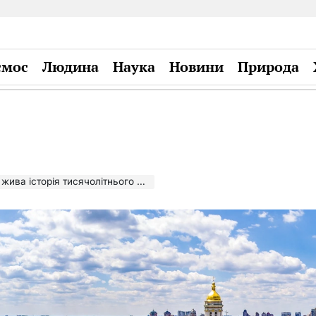
смос
Людина
Наука
Новини
Природа
Plandiy
ва історія тисячолітнього міста