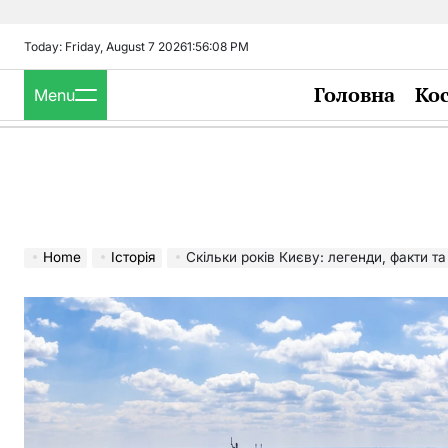
Skip
to
Today: Friday, August 7 2026
1
:
56
:
09
PM
content
Головна
Ко
Menu
Home
Історія
Скільки років Києву: легенди, факти та жи