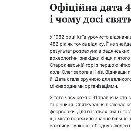
Офіційна дата 48
і чому досі свя
У 1982 році Київ урочисто відзначи
482 рік як точка відліку. Її не зн
результат розрахунків радянських і
археологічні знахідки кінця п’ятог
Старокиївській горі з першою чітко
коли Олег захопив Київ. Віднявши 
й. Дата стала зручною для великог
міжнародними організаціями.
З того часу кожне 31 травня місто с
та річниця. Святкування включає ко
феєрверки. Для багатьох киян і гос
що місто пережило значно більше, н
важливу функцію: об’єднує людей на