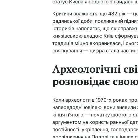
статус Києва як одного з найдавніш
Критики вважають, що 482 рік — це
радянської доби, покликаний піднят
істориків наполягає, що як справжн
князівською владою Київ сформував
традиція міцно вкоренилася, і сьог
святкування — цифра стала частино
Археологічні св
розповідає свою
Коли археологи в 1970-х роках про
напередодні ювілею, вони виявили 
кінця п’ятого — початку шостого ст
аргументом на користь ранньої дат
постійності: укріплення, господарс
дослідження на Подолі та в інших 