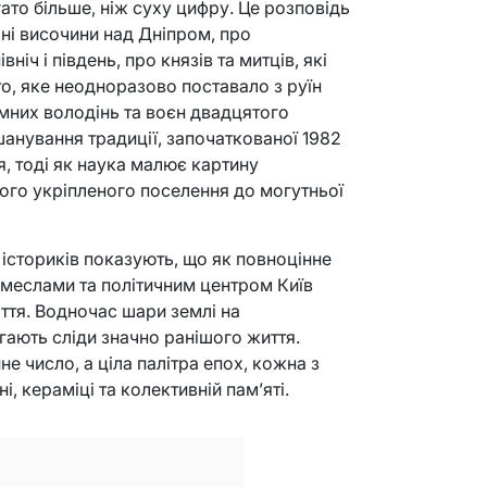
ато більше, ніж суху цифру. Це розповідь
чні височини над Дніпром, про
ніч і південь, про князів та митців, які
сто, яке неодноразово поставало з руїн
мних володінь та воєн двадцятого
вшанування традиції, започаткованої 1982
я, тоді як наука малює картину
ого укріпленого поселення до могутньої
 істориків показують, що як повноцінне
емеслами та політичним центром Київ
іття. Водночас шари землі на
ігають сліди значно ранішого життя.
не число, а ціла палітра епох, кожна з
і, кераміці та колективній пам’яті.