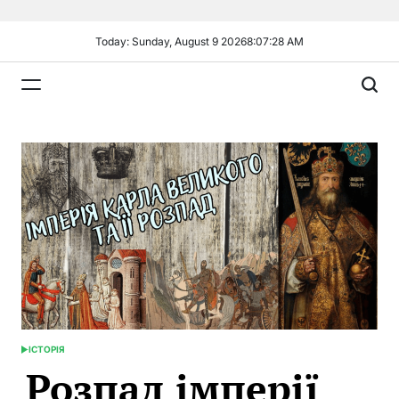
Skip
to
Today: Sunday, August 9 2026
8
:
07
:
30
AM
content
Plandiy
ІСТОРІЯ
POSTED
Розпад імперії
IN