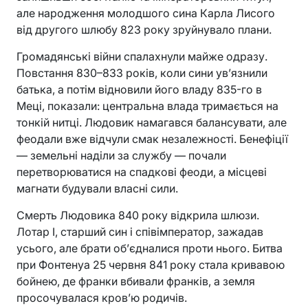
але народження молодшого сина Карла Лисого
від другого шлюбу 823 року зруйнувало плани.
Громадянські війни спалахнули майже одразу.
Повстання 830–833 років, коли сини ув’язнили
батька, а потім відновили його владу 835-го в
Меці, показали: центральна влада тримається на
тонкій нитці. Людовик намагався балансувати, але
феодали вже відчули смак незалежності. Бенефіції
— земельні наділи за службу — почали
перетворюватися на спадкові феоди, а місцеві
магнати будували власні сили.
Смерть Людовика 840 року відкрила шлюзи.
Лотар I, старший син і співімператор, зажадав
усього, але брати об’єдналися проти нього. Битва
при Фонтенуа 25 червня 841 року стала кривавою
бойнею, де франки вбивали франків, а земля
просочувалася кров’ю родичів.