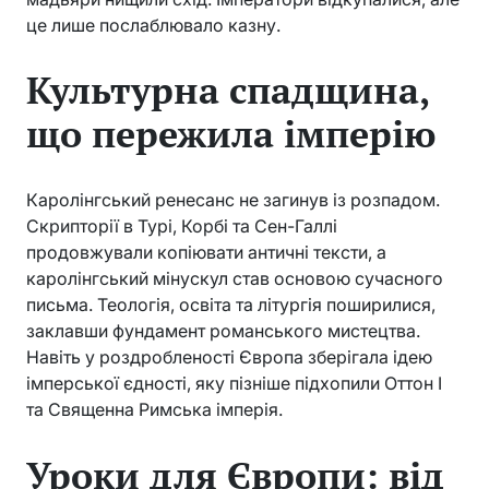
це лише послаблювало казну.
Культурна спадщина,
що пережила імперію
Каролінгський ренесанс не загинув із розпадом.
Скрипторії в Турі, Корбі та Сен-Галлі
продовжували копіювати античні тексти, а
каролінгський мінускул став основою сучасного
письма. Теологія, освіта та літургія поширилися,
заклавши фундамент романського мистецтва.
Навіть у роздробленості Європа зберігала ідею
імперської єдності, яку пізніше підхопили Оттон I
та Священна Римська імперія.
Уроки для Європи: від