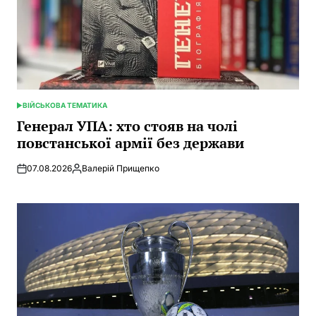
ВІЙСЬКОВА ТЕМАТИКА
POSTED
IN
Генерал УПА: хто стояв на чолі
повстанської армії без держави
07.08.2026
Валерій Прищепко
Posted
by