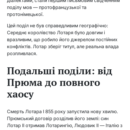
діалектами, стали першим письмовим свідченням
поділу мов — протофранцузької та
протонімецької.
Цей поділ не був справедливим географічно:
Середнє королівство Лотаря було довгим і
вразливим, що робило його джерелом постійних
конфліктів. Лотар зберіг титул, але реальна влада
розпливлася.
Подальші поділи: від
Прюма до повного
хаосу
Смерть Лотара I 855 року запустила нову хвилю.
Прюмський договір розділив його землі: син
Лотар II отримав Лотарингію, Людовик II — Італію з