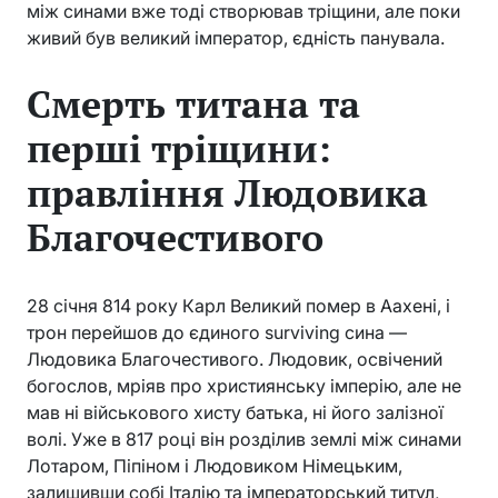
між синами вже тоді створював тріщини, але поки
живий був великий імператор, єдність панувала.
Смерть титана та
перші тріщини:
правління Людовика
Благочестивого
28 січня 814 року Карл Великий помер в Аахені, і
трон перейшов до єдиного surviving сина —
Людовика Благочестивого. Людовик, освічений
богослов, мріяв про християнську імперію, але не
мав ні військового хисту батька, ні його залізної
волі. Уже в 817 році він розділив землі між синами
Лотаром, Піпіном і Людовиком Німецьким,
залишивши собі Італію та імператорський титул,