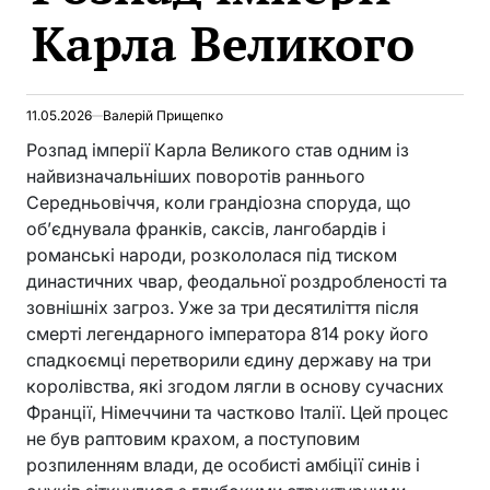
Карла Великого
11.05.2026
Валерій Прищепко
Розпад імперії Карла Великого став одним із
найвизначальніших поворотів раннього
Середньовіччя, коли грандіозна споруда, що
об’єднувала франків, саксів, лангобардів і
романські народи, розкололася під тиском
династичних чвар, феодальної роздробленості та
зовнішніх загроз. Уже за три десятиліття після
смерті легендарного імператора 814 року його
спадкоємці перетворили єдину державу на три
королівства, які згодом лягли в основу сучасних
Франції, Німеччини та частково Італії. Цей процес
не був раптовим крахом, а поступовим
розпиленням влади, де особисті амбіції синів і