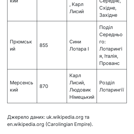
кий
Середнє,
, Карл
Східне,
Лисий
Західне
Поділ
Середньо
Прюмськ
Сини
го:
855
ий
Лотара I
Лотарингі
я, Італія,
Прованс
Карл
Мерсенсь
Лисий,
Розділ
870
кий
Людовик
Лотарингії
Німецький
Джерело даних: uk.wikipedia.org та
en.wikipedia.org (Carolingian Empire).