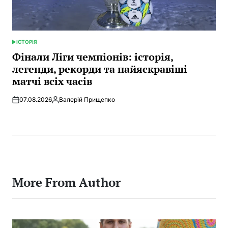
ІСТОРІЯ
POSTED
IN
Фінали Ліги чемпіонів: історія,
легенди, рекорди та найяскравіші
матчі всіх часів
07.08.2026
Валерій Прищепко
Posted
by
More From Author