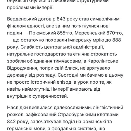
онуків зіткнулися з глибокими структурними
проблемами імперії.
Верденський договір 843 року став символічним
фіналом єдності, але за ним потягнулися нові
поділи — Прюмський 855-го, Мерсенський 870-го,
— що остаточно поховали імперську мрію до 888
року. Слабкість центральної адміністрації,
натуральне господарство та етнічна строкатість
зробили об’єднання тимчасовим, а Каролінгське
Відродження, попри свій блиск, не врятувало
державу від розпаду. Сьогодні ми бачимо в цьому
не просто історичний епізод, а урок про те, як
навіть наймогутніші імперії вмирають від
внутрішніх суперечностей.
Наслідки виявилися далекосяжними: лінгвістичний
розкол, зафіксований Страсбурзькими клятвами
842 року, започаткував поділ на романські та
германські мови, а феодальна система, що