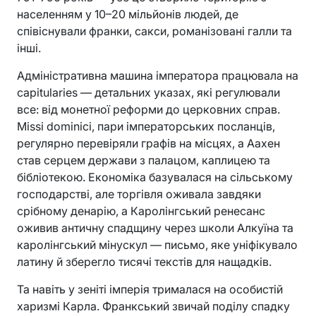
населенням у 10–20 мільйонів людей, де
співіснували франки, сакси, романізовані галли та
інші.
Адміністративна машина імператора працювала на
capitularies — детальних указах, які регулювали
все: від монетної реформи до церковних справ.
Missi dominici, пари імператорських посланців,
регулярно перевіряли графів на місцях, а Аахен
став серцем держави з палацом, каплицею та
бібліотекою. Економіка базувалася на сільському
господарстві, але торгівля оживала завдяки
срібному денарію, а Каролінгський ренесанс
оживив античну спадщину через школи Алкуїна та
каролінгський мінускул — письмо, яке уніфікувало
латину й зберегло тисячі текстів для нащадків.
Та навіть у зеніті імперія трималася на особистій
харизмі Карла. Франкський звичай поділу спадку