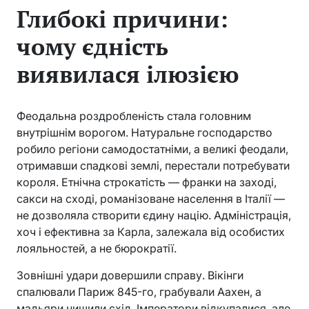
Глибокі причини:
чому єдність
виявилася ілюзією
Феодальна роздробленість стала головним
внутрішнім ворогом. Натуральне господарство
робило регіони самодостатніми, а великі феодали,
отримавши спадкові землі, перестали потребувати
короля. Етнічна строкатість — франки на заході,
сакси на сході, романізоване населення в Італії —
не дозволяла створити єдину націю. Адміністрація,
хоч і ефективна за Карла, залежала від особистих
лояльностей, а не бюрократії.
Зовнішні удари довершили справу. Вікінги
спалювали Париж 845-го, грабували Аахен, а
мадьяри нищили схід. Імператори відкупалися, але