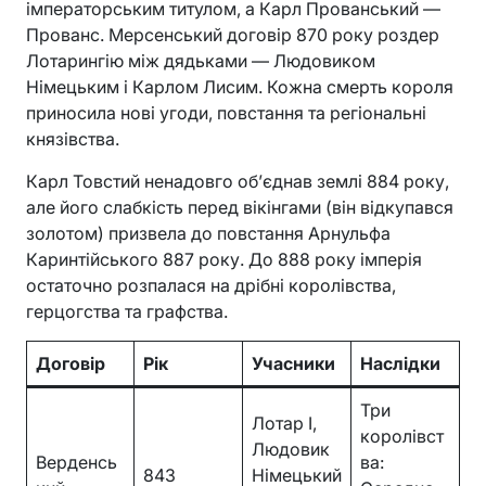
імператорським титулом, а Карл Прованський —
Прованс. Мерсенський договір 870 року роздер
Лотарингію між дядьками — Людовиком
Німецьким і Карлом Лисим. Кожна смерть короля
приносила нові угоди, повстання та регіональні
князівства.
Карл Товстий ненадовго об’єднав землі 884 року,
але його слабкість перед вікінгами (він відкупався
золотом) призвела до повстання Арнульфа
Каринтійського 887 року. До 888 року імперія
остаточно розпалася на дрібні королівства,
герцогства та графства.
Договір
Рік
Учасники
Наслідки
Три
Лотар I,
королівст
Людовик
Верденсь
ва:
843
Німецький