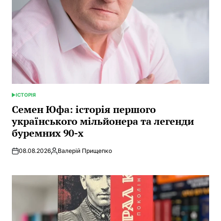
ІСТОРІЯ
POSTED
IN
Семен Юфа: історія першого
українського мільйонера та легенди
буремних 90-х
08.08.2026
Валерій Прищепко
Posted
by