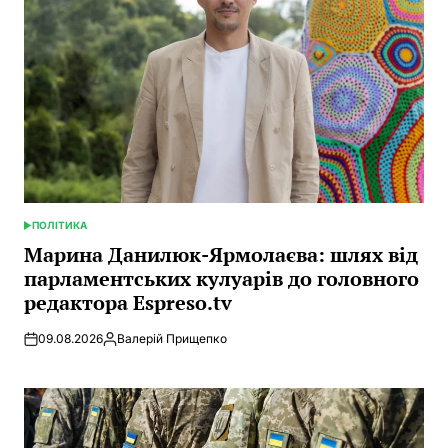
ПОЛІТИКА
POSTED
IN
Марина Данилюк-Ярмолаєва: шлях від
парламентських кулуарів до головного
редактора Espreso.tv
09.08.2026
Валерій Прищепко
Posted
by