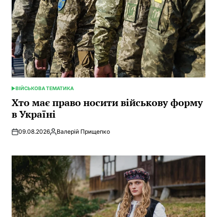
ВІЙСЬКОВА ТЕМАТИКА
POSTED
IN
Хто має право носити військову форму
в Україні
09.08.2026
Валерій Прищепко
Posted
by