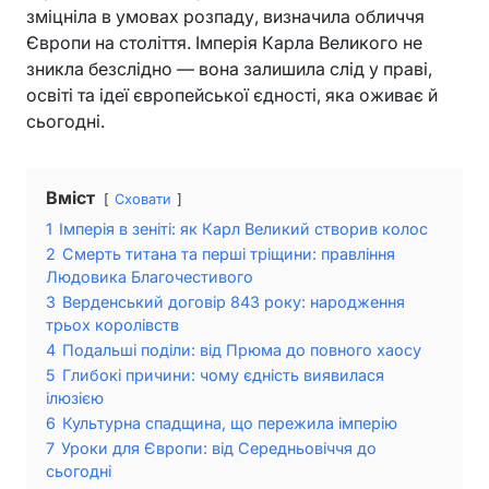
зміцніла в умовах розпаду, визначила обличчя
Європи на століття. Імперія Карла Великого не
зникла безслідно — вона залишила слід у праві,
освіті та ідеї європейської єдності, яка оживає й
сьогодні.
Вміст
Сховати
1
Імперія в зеніті: як Карл Великий створив колос
2
Смерть титана та перші тріщини: правління
Людовика Благочестивого
3
Верденський договір 843 року: народження
трьох королівств
4
Подальші поділи: від Прюма до повного хаосу
5
Глибокі причини: чому єдність виявилася
ілюзією
6
Культурна спадщина, що пережила імперію
7
Уроки для Європи: від Середньовіччя до
сьогодні