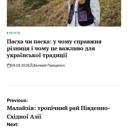
РЕЛІГІЯ
POSTED
IN
Пасха чи паска: у чому справжня
різниця і чому це важливо для
української традиції
09.08.2026
Валерій Прищепко
Posted
by
Post
Previous:
navigation
Малайзія: тропічний рай Південно-
Східної Азії
Next: