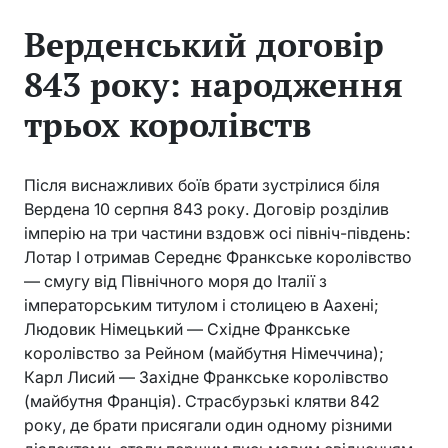
Верденський договір
843 року: народження
трьох королівств
Після виснажливих боїв брати зустрілися біля
Вердена 10 серпня 843 року. Договір розділив
імперію на три частини вздовж осі північ-південь:
Лотар I отримав Середнє Франкське королівство
— смугу від Північного моря до Італії з
імператорським титулом і столицею в Аахені;
Людовик Німецький — Східне Франкське
королівство за Рейном (майбутня Німеччина);
Карл Лисий — Західне Франкське королівство
(майбутня Франція). Страсбурзькі клятви 842
року, де брати присягали один одному різними