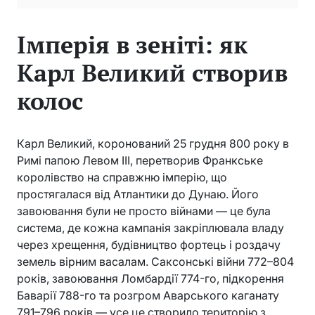
Імперія в зеніті: як
Карл Великий створив
колос
Карл Великий, коронований 25 грудня 800 року в
Римі папою Левом III, перетворив Франкське
королівство на справжню імперію, що
простягалася від Атлантики до Дунаю. Його
завоювання були не просто війнами — це була
система, де кожна кампанія закріплювала владу
через хрещення, будівництво фортець і роздачу
земель вірним васалам. Саксонські війни 772–804
років, завоювання Ломбардії 774-го, підкорення
Баварії 788-го та розгром Аварського каганату
791–796 років — усе це створило територію з