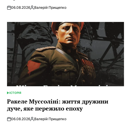
06.08.2026
Валерій Прищепко
Posted
by
ІСТОРІЯ
POSTED
IN
Ракеле Муссоліні: життя дружини
дуче, яке пережило епоху
06.08.2026
Валерій Прищепко
Posted
by