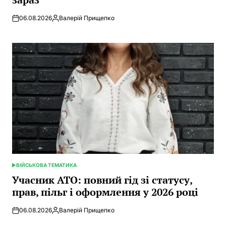
06.08.2026
Валерій Прищепко
Posted
by
ВІЙСЬКОВА ТЕМАТИКА
POSTED
IN
Учасник АТО: повний гід зі статусу,
прав, пільг і оформлення у 2026 році
06.08.2026
Валерій Прищепко
Posted
by