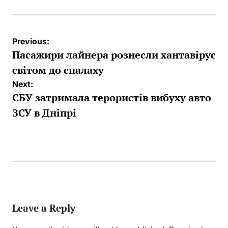
Post
Previous:
navigation
Пасажири лайнера рознесли хантавірус
світом до спалаху
Next:
СБУ затримала терористів вибуху авто
ЗСУ в Дніпрі
Leave a Reply