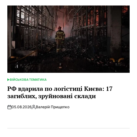
ВІЙСЬКОВА ТЕМАТИКА
POSTED
IN
РФ вдарила по логістиці Києва: 17
загиблих, зруйновані склади
05.08.2026
Валерій Прищепко
Posted
by