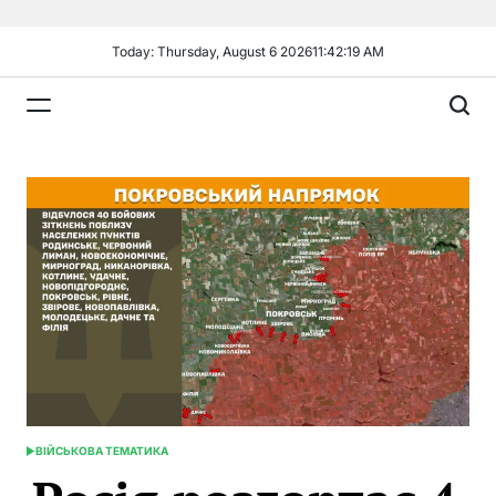
Skip
to
Today: Thursday, August 6 2026
11
:
42
:
19
AM
content
Plandiy
ВІЙСЬКОВА ТЕМАТИКА
POSTED
IN