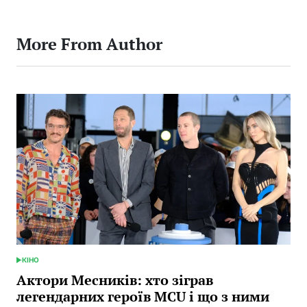
More From Author
КІНО
POSTED
IN
Актори Месників: хто зіграв
легендарних героїв MCU і що з ними