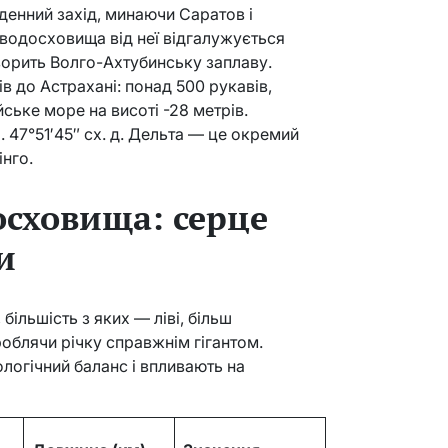
денний захід, минаючи Саратов і
водосховища від неї відгалужується
ворить Волго-Ахтубинську заплаву.
в до Астрахані: понад 500 рукавів,
йське море на висоті -28 метрів.
. 47°51′45″ сх. д. Дельта — це окремий
інго.
осховища: серце
и
більшість з яких — ліві, більш
роблячи річку справжнім гігантом.
логічний баланс і впливають на