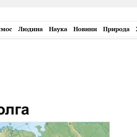
смос
Людина
Наука
Новини
Природа
Plandiy