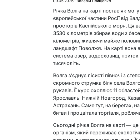
09.05.2026
Валерій Прищепко
Річка Волга на карті постає як мог
європейської частини Росії від Ва
просторів Каспійського моря. Ця 
3530 кілометрів збирає води з бас
кілометрів, живлячи майже полови
ландшафт Поволжя. На карті вона в
система озер, водосховищ, приток і
тисячоліть.
Волга з’єднує лісисті півночі з ст
скромного струмка біля села Волго
рукавів. Її курс охоплює 11 областе
Ярославль, Нижній Новгород, Казан
Астрахань. Саме тут, на берегах, 
битви і процвітала торгівля, робля
Сьогодні річка Волга на карті — це
організм, який переживає екологічн
туризму, енергетики та культури. Ї