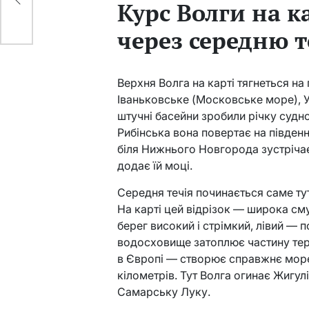
Курс Волги на ка
через середню 
Верхня Волга на карті тягнеться на 
Іваньковське (Московське море), У
штучні басейни зробили річку судн
Рибінська вона повертає на південн
біля Нижнього Новгорода зустріча
додає їй моці.
Середня течія починається саме тут
На карті цей відрізок — широка см
берег високий і стрімкий, лівий — 
водосховище затоплює частину тер
в Європі — створює справжнє мор
кілометрів. Тут Волга огинає Жигу
Самарську Луку.