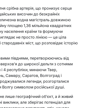
утня срібна артерія, що пронизує серце
лдайських височин до безкрайніх
величезна водна магістраль довжиною
ейну площею 1,36 мільйона квадратних
ну населення країни та формуючи
иглядає не просто лінією — це ціла
 стародавніх міст, що розповідає історію
еповими півднями, перетворюючись від
верхов’я до широкої дельти з сотнями
й і 4 республіки, минаючи Твер,
ь, Самару, Саратов, Волгоград і
народжувалися легенди, розгорталися
чи Волгу символом російської душі.
 не лише географічний об’єкт, а й живий
і виклики, але зберігає потенціал для
ї водосховища регулюють стік, канали