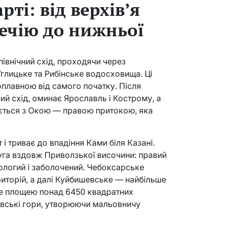
рті: від верхів’я
течію до нижньої
північний схід, проходячи через
глицьке та Рибінське водосховища. Ці
оплавною від самого початку. Після
ий схід, оминає Ярославль і Кострому, а
ється з Окою — правою притокою, яка
 і триває до впадіння Ками біля Казані.
уга вздовж Приволзької височини: правий
пологий і заболочений. Чебоксарське
иторій, а далі Куйбишевське — найбільше
е площею понад 6450 квадратних
лівські гори, утворюючи мальовничу