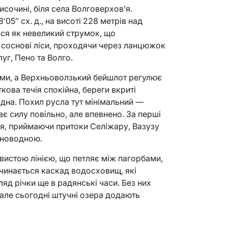
исочині, біля села Волговерхов’я.
′05″ сх. д., на висоті 228 метрів над
ся як невеликий струмок, що
і соснові ліси, проходячи через ланцюжок
уг, Пено та Волго.
ами, а Верхньоволзький бейшлот регулює
ткова течія спокійна, береги вкриті
одна. Похил русла тут мінімальний —
ає силу повільно, але впевнено. За перші
ся, приймаючи притоки Селіжару, Вазузу
овноводною.
ивистою лінією, що петляє між пагорбами,
чинається каскад водосховищ, які
яд річки ще в радянські часи. Без них
 але сьогодні штучні озера додають