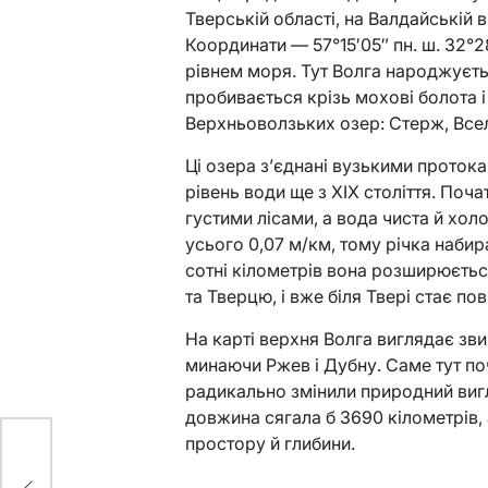
Тверській області, на Валдайській в
Координати — 57°15′05″ пн. ш. 32°28
рівнем моря. Тут Волга народжуєть
пробивається крізь мохові болота 
Верхньоволзьких озер: Стерж, Всел
Ці озера з’єднані вузькими проток
рівень води ще з XIX століття. Поча
густими лісами, а вода чиста й хол
усього 0,07 м/км, тому річка набир
сотні кілометрів вона розширюєть
та Тверцю, і вже біля Твері стає п
На карті верхня Волга виглядає зв
минаючи Ржев і Дубну. Саме тут по
радикально змінили природний вигл
довжина сягала б 3690 кілометрів,
простору й глибини.