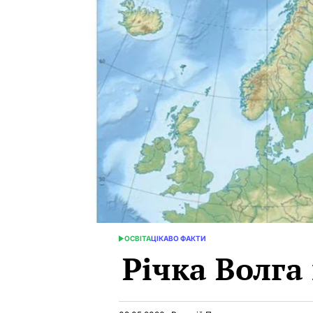
ОСВІТА
ЦІКАВО ФАКТИ
POSTED
Річка Волга 
IN