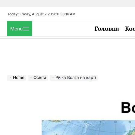
Skip
to
Today: Friday, August 7 2026
11
:
33
:
17
AM
content
Головна
Ко
Menu
Home
Освіта
Річка Волга на карті