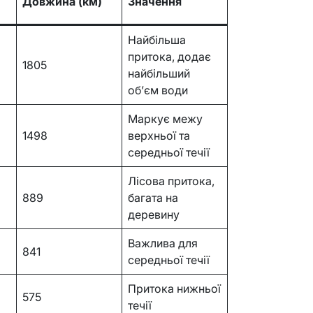
Довжина (км)
Значення
Найбільша
притока, додає
1805
найбільший
об’єм води
Маркує межу
1498
верхньої та
середньої течії
Лісова притока,
889
багата на
деревину
Важлива для
841
середньої течії
Притока нижньої
575
течії