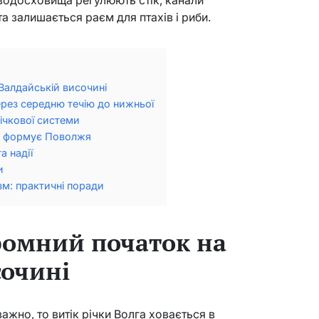
а залишається раєм для птахів і риби.
Валдайській височині
через середню течію до нижньої
ічкової системи
га формує Поволжя
а надії
и
зм: практичні поради
кромний початок на
сочині
ажно, то витік річки Волга ховається в