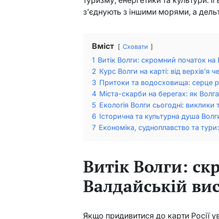
з’єднують з іншими морями, а дельт
Вміст
Сховати
1
Витік Волги: скромний початок на 
2
Курс Волги на карті: від верхів’я 
3
Притоки та водосховища: серце р
4
Міста-скарби на берегах: як Вол
5
Екологія Волги сьогодні: виклики т
6
Історична та культурна душа Волг
7
Економіка, судноплавство та тури
Витік Волги: с
Валдайській ви
Якщо придивитися до карти Росії ув