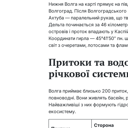
Нижня Волга на карті прямує на пів
Волгоград. Після Волгоградського 
Ахтуба — паралельний рукав, що т
Дельта починається за 46 кілометрі
островів і проток впадають у Каспі
Координати гирла — 45°41′50″ пн. ш
світ з очеретами, лотосами та флам
Притоки та вод
річкової систем
Волга приймає близько 200 приток, 
повноводні. Вони живлять басейн, 
Найважливіші з них формують гідро
екосистему.
Сторона