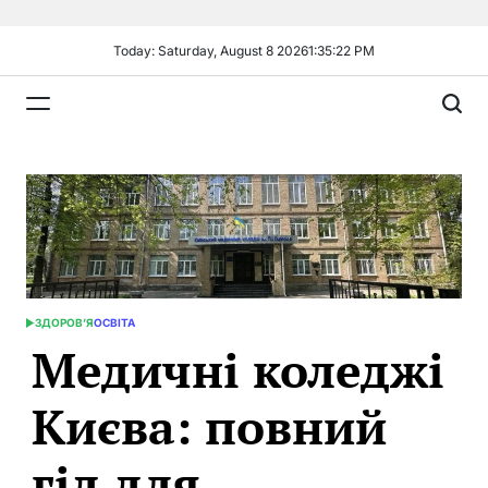
Skip
to
Today: Saturday, August 8 2026
1
:
35
:
23
PM
content
Plandiy
ЗДОРОВ’Я
ОСВІТА
POSTED
Медичні коледжі
IN
Києва: повний
гід для