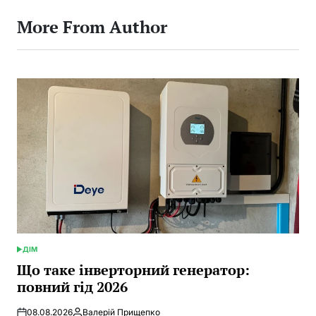
More From Author
ДІМ
POSTED
IN
Що таке інверторний генератор:
повний гід 2026
08.08.2026
Валерій Прищепко