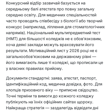
Конкурсний відбір зазвичай базується на
середньому балі атестата про повну загальну
середню освіту. Для медичних спеціальностей
часто проводять співбесіду з біології або творчий
конкурс (наприклад, ліплення для стоматологічних
напрямів). Національний мультипредметний тест
(НМТ) для більшості коледжів не є обов’язковим,
хоча деякі заклади можуть враховувати його
результати. Мотиваційний лист у 2026 році не є
загальнообов’язковим на державному рівні —
його вимагають лише ті коледжі, що прописали це
у власних правилах прийому.
Документи стандартні: заява, атестат, паспорт,
ідентифікаційний код, медична довідка, фото. Для
хлопців призовного віку — приписне свідоцтво.
Точні терміни та вимоги до кожного коледжу
публікують на їхніх офіційних сайтах щороку.
Найкраща стратегія — заздалегідь відвідати дні