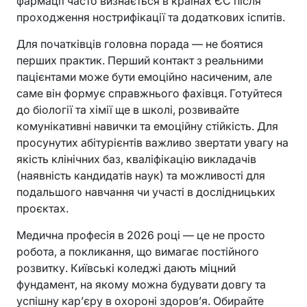
фармації часто визнається в країнах ЄС після
проходження нострифікації та додаткових іспитів.
Для початківців головна порада — не боятися
перших практик. Перший контакт з реальними
пацієнтами може бути емоційно насиченим, але
саме він формує справжнього фахівця. Готуйтеся
до біології та хімії ще в школі, розвивайте
комунікативні навички та емоційну стійкість. Для
просунутих абітурієнтів важливо звертати увагу на
якість клінічних баз, кваліфікацію викладачів
(наявність кандидатів наук) та можливості для
подальшого навчання чи участі в дослідницьких
проєктах.
Медична професія в 2026 році — це не просто
робота, а покликання, що вимагає постійного
розвитку. Київські коледжі дають міцний
фундамент, на якому можна будувати довгу та
успішну кар’єру в охороні здоров’я. Обирайте