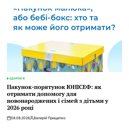
ЗДОРОВ’Я
POSTED
IN
Пакунок-порятунок ЮНІСЕФ: як
отримати допомогу для
новонароджених і сімей з дітьми у
2026 році
08.08.2026
Валерій Прищепко
Posted
by