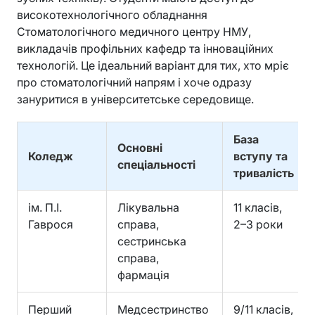
високотехнологічного обладнання
Стоматологічного медичного центру НМУ,
викладачів профільних кафедр та інноваційних
технологій. Це ідеальний варіант для тих, хто мріє
про стоматологічний напрям і хоче одразу
зануритися в університетське середовище.
База
Основні
Коледж
вступу та
спеціальності
тривалість
ім. П.І.
Лікувальна
11 класів,
Гаврося
справа,
2–3 роки
сестринська
справа,
фармація
Перший
Медсестринство
9/11 класів,