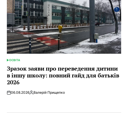
ОСВІТА
POSTED
IN
Зразок заяви про переведення дитини
в іншу школу: повний гайд для батьків
2026
06.08.2026
Валерій Прищепко
Posted
by