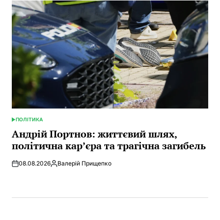
ПОЛІТИКА
POSTED
IN
Андрій Портнов: життєвий шлях,
політична кар’єра та трагічна загибель
08.08.2026
Валерій Прищепко
Posted
by