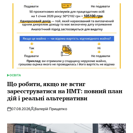
ОСВІТА
POSTED
IN
Що робити, якщо не встиг
зареєструватися на НМТ: повний план
дій і реальні альтернативи
07.08.2026
Валерій Прищепко
Posted
by