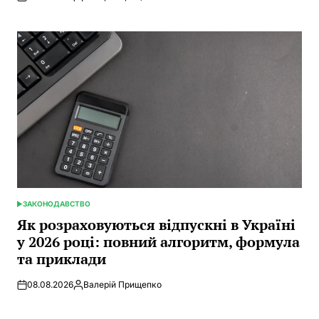
Posted
by
ЗАКОНОДАВСТВО
POSTED
IN
Як розраховуються відпускні в Україні
у 2026 році: повний алгоритм, формула
та приклади
08.08.2026
Валерій Прищепко
Posted
by