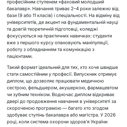
професійним ступенем «фаховий молодший
бакалавр». Навчання триває 2–4 роки залежно від
бази (9 або 11 класів) і спеціальності. На відміну від
університетів, де акцент на фундаментальній науці
та довгій теоретичній підготовці, коледжі
фокусуються на практичних навичках: студенти
вже з першого курсу опановують маніпуляції,
роботу з обладнанням та комунікацію з
пацієнтами.
Такий формат ідеальний для тих, хто хоче швидше
стати самостійним у професії. Випускник отримує
диплом, що дозволяє працювати медичною
сестрою, фельдшером, акушеркою, фармацевтом
чи зубним техніком. Водночас диплом відкриває
двері до продовження навчання в університеті за
скороченою програмою — багато хто згодом
здобуває ступінь бакалавра або магістра. У 2026
році, коли система охорони здоров’я України