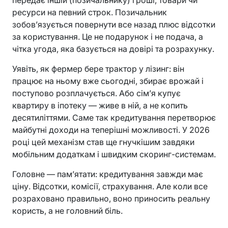
передає іншій (позичальнику) гроші, товари чи
ресурси на певний строк. Позичальник
зобов’язується повернути все назад плюс відсотки
за користування. Це не подарунок і не подача, а
чітка угода, яка базується на довірі та розрахунку.
Уявіть, як фермер бере трактор у лізинг: він
працює на ньому вже сьогодні, збирає врожай і
поступово розплачується. Або сім’я купує
квартиру в іпотеку — живе в ній, а не копить
десятиліттями. Саме так кредитування перетворює
майбутні доходи на теперішні можливості. У 2026
році цей механізм став ще гнучкішим завдяки
мобільним додаткам і швидким скоринг-системам.
Головне — пам’ятати: кредитування завжди має
ціну. Відсотки, комісії, страхування. Але коли все
розраховано правильно, воно приносить реальну
користь, а не головний біль.