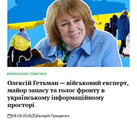
ВІЙСЬКОВА ТЕМАТИКА
POSTED
IN
Олексій Гетьман — військовий експерт,
майор запасу та голос фронту в
українському інформаційному
просторі
08.08.2026
Валерій Прищепко
Posted
by