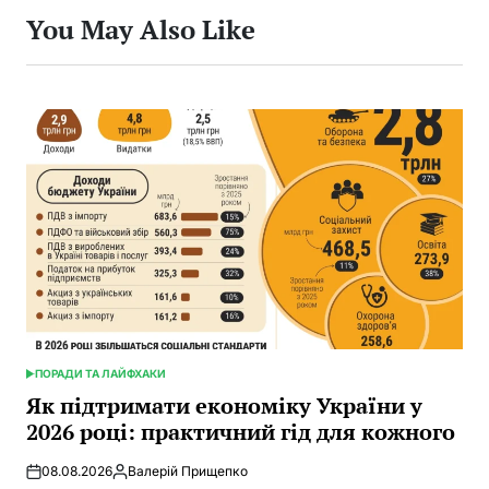
You May Also Like
ПОРАДИ ТА ЛАЙФХАКИ
POSTED
IN
Як підтримати економіку України у
2026 році: практичний гід для кожного
08.08.2026
Валерій Прищепко
Posted