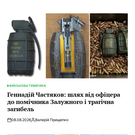
Posted
by
ВІЙСЬКОВА ТЕМАТИКА
POSTED
IN
Геннадій Частяков: шлях від офіцера
до помічника Залужного і трагічна
загибель
08.08.2026
Валерій Прищепко
Posted
by