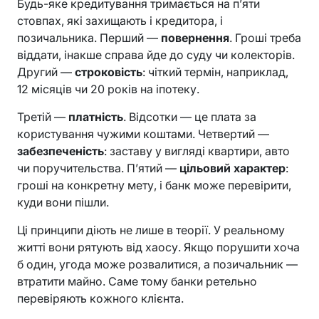
Будь-яке кредитування тримається на п’яти
стовпах, які захищають і кредитора, і
позичальника. Перший —
повернення
. Гроші треба
віддати, інакше справа йде до суду чи колекторів.
Другий —
строковість
: чіткий термін, наприклад,
12 місяців чи 20 років на іпотеку.
Третій —
платність
. Відсотки — це плата за
користування чужими коштами. Четвертий —
забезпеченість
: заставу у вигляді квартири, авто
чи поручительства. П’ятий —
цільовий характер
:
гроші на конкретну мету, і банк може перевірити,
куди вони пішли.
Ці принципи діють не лише в теорії. У реальному
житті вони рятують від хаосу. Якщо порушити хоча
б один, угода може розвалитися, а позичальник —
втратити майно. Саме тому банки ретельно
перевіряють кожного клієнта.