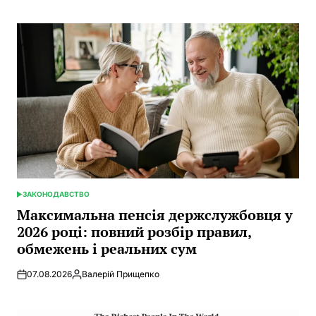
by
ЗАКОНОДАВСТВО
POSTED
IN
Максимальна пенсія держслужбовця у
2026 році: повний розбір правил,
обмежень і реальних сум
07.08.2026
Валерій Прищепко
Posted
by