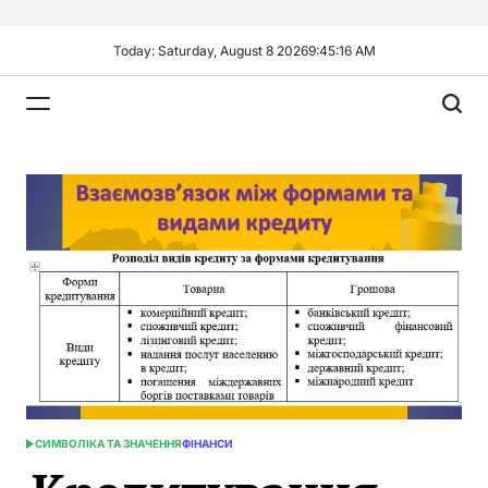
Skip
to
Today: Saturday, August 8 2026
9
:
45
:
17
AM
content
Plandiy
СИМВОЛІКА ТА ЗНАЧЕННЯ
ФІНАНСИ
POSTED
IN