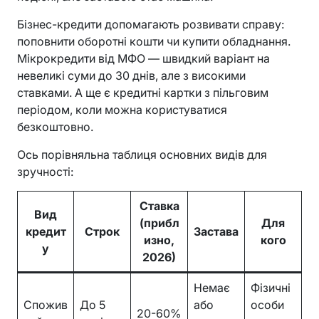
Бізнес-кредити допомагають розвивати справу:
поповнити оборотні кошти чи купити обладнання.
Мікрокредити від МФО — швидкий варіант на
невеликі суми до 30 днів, але з високими
ставками. А ще є кредитні картки з пільговим
періодом, коли можна користуватися
безкоштовно.
Ось порівняльна таблиця основних видів для
зручності:
Ставка
Вид
(прибл
Для
кредит
Строк
Застава
изно,
кого
у
2026)
Немає
Фізичні
Спожив
До 5
або
особи
20-60%