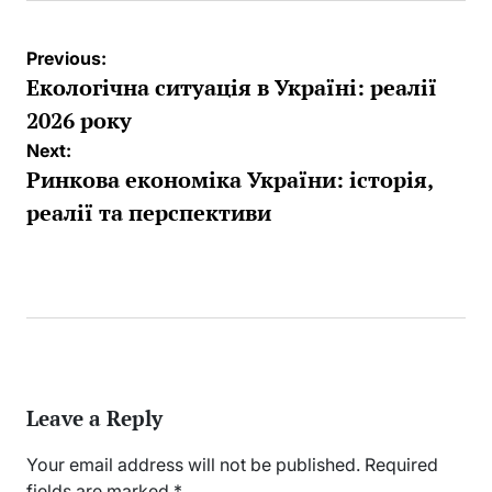
Post
Previous:
navigation
Екологічна ситуація в Україні: реалії
2026 року
Next:
Ринкова економіка України: історія,
реалії та перспективи
Leave a Reply
Your email address will not be published.
Required
fields are marked
*