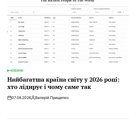
НОВИНИ
POSTED
IN
Найбагатша країна світу у 2026 році:
хто лідирує і чому саме так
07.08.2026
Валерій Прищепко
Posted
by