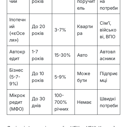
чий
років
поручит
на
ель
потреби
Іпотечн
Сім’ї,
ий
До 20
Кварти
3-7%
військо
(«єОсе
років
ра
ві, ВПО
ля»)
Автокр
1-7
Автовл
15-30%
Авто
едит
років
асники
Бізнес
До 10
Може
Підприє
(5-7-
5-9%
років
бути
мці
9%)
Мікрок
100-
До 30
Швидкі
редит
700%
Немає
днів
потреби
(МФО)
річних