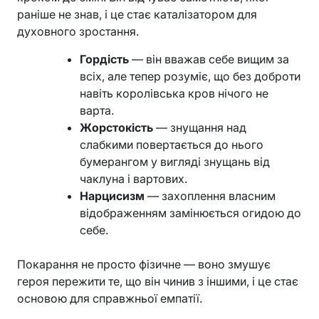
раніше не знав, і це стає каталізатором для
духовного зростання.
Гордість
— він вважав себе вищим за
всіх, але тепер розуміє, що без доброти
навіть королівська кров нічого не
варта.
Жорстокість
— знущання над
слабкими повертається до нього
бумерангом у вигляді знущань від
чаклуна і вартових.
Нарцисизм
— захоплення власним
відображенням замінюється огидою до
себе.
Покарання не просто фізичне — воно змушує
героя пережити те, що він чинив з іншими, і це стає
основою для справжньої емпатії.