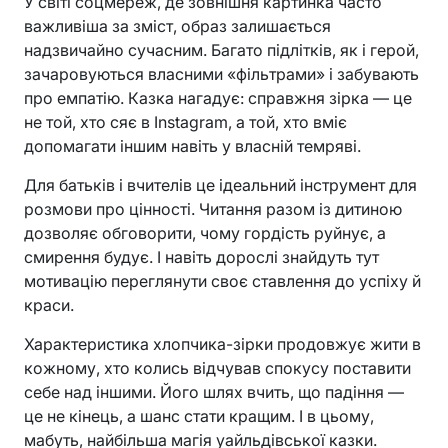
У світі соцмереж, де зовнішня картинка часто
важливіша за зміст, образ залишається
надзвичайно сучасним. Багато підлітків, як і герой,
зачаровуються власними «фільтрами» і забувають
про емпатію. Казка нагадує: справжня зірка — це
не той, хто сяє в Instagram, а той, хто вміє
допомагати іншим навіть у власній темряві.
Для батьків і вчителів це ідеальний інструмент для
розмови про цінності. Читання разом із дитиною
дозволяє обговорити, чому гордість руйнує, а
смирення будує. І навіть дорослі знайдуть тут
мотивацію переглянути своє ставлення до успіху й
краси.
Характеристика хлопчика-зірки продовжує жити в
кожному, хто колись відчував спокусу поставити
себе над іншими. Його шлях вчить, що падіння —
це не кінець, а шанс стати кращим. І в цьому,
мабуть, найбільша магія уайльдівської казки.