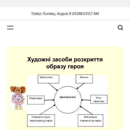
Skip
to
Today: Sunday, August 9 2026
8
:
23
:
08
AM
content
Plandiy