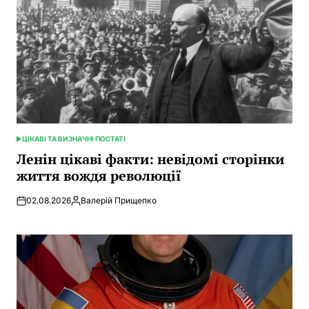
ЦІКАВІ ТА ВИЗНАЧНІ ПОСТАТІ
POSTED
IN
Ленін цікаві факти: невідомі сторінки
життя вождя революції
02.08.2026
Валерій Прищепко
Posted
by