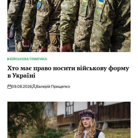
ВІЙСЬКОВА ТЕМАТИКА
POSTED
IN
Хто має право носити військову форму
в Україні
09.08.2026
Валерій Прищепко
Posted
by