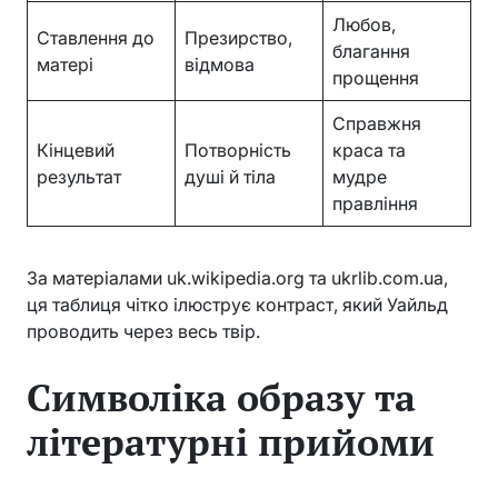
Любов,
Ставлення до
Презирство,
благання
матері
відмова
прощення
Справжня
Кінцевий
Потворність
краса та
результат
душі й тіла
мудре
правління
За матеріалами uk.wikipedia.org та ukrlib.com.ua,
ця таблиця чітко ілюструє контраст, який Уайльд
проводить через весь твір.
Символіка образу та
літературні прийоми