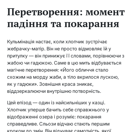
Перетворення: момент
падіння та покарання
Кульмінація настає, коли хлопчик зустрічає
жебрачку-матір. Він не просто відмовляє їй у
притулку — він принижує її словами, порівнюючи з
жабою чи гадюкою. Саме в цю мить відбувається
магічне перетворення: «Його обличчя стало
схожим на морду жаби, а тіло вкрилося лускою,
як у гадюки». Зовнішня краса зникає,
віддзеркалюючи внутрішню потворність.
Цей епізод — один із найсильніших у казці.
Хлопчик уперше бачить себе справжнього у
відображенні озера і розуміє: покарання
справедливе. Сльози відчаю стають першим
кроком до змін. Він відчуває самотність, якої