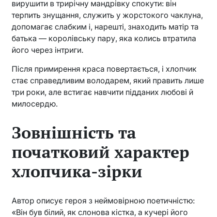
вирушити в трирічну мандрівку спокути: він
терпить знущання, служить у жорстокого чаклуна,
допомагає слабким і, нарешті, знаходить матір та
батька — королівську пару, яка колись втратила
його через інтриги.
Після примирення краса повертається, і хлопчик
стає справедливим володарем, який править лише
три роки, але встигає навчити підданих любові й
милосердю.
Зовнішність та
початковий характер
хлопчика-зірки
Автор описує героя з неймовірною поетичністю:
«Він був білий, як слонова кістка, а кучері його