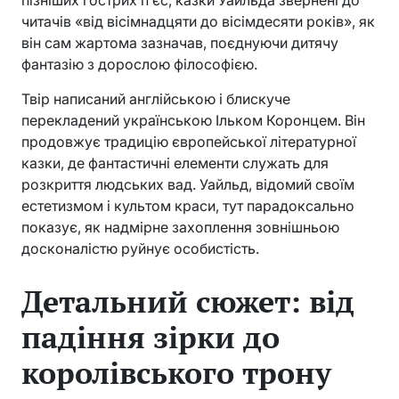
пізніших гострих п’єс, казки Уайльда звернені до
читачів «від вісімнадцяти до вісімдесяти років», як
він сам жартома зазначав, поєднуючи дитячу
фантазію з дорослою філософією.
Твір написаний англійською і блискуче
перекладений українською Ільком Коронцем. Він
продовжує традицію європейської літературної
казки, де фантастичні елементи служать для
розкриття людських вад. Уайльд, відомий своїм
естетизмом і культом краси, тут парадоксально
показує, як надмірне захоплення зовнішньою
досконалістю руйнує особистість.
Детальний сюжет: від
падіння зірки до
королівського трону