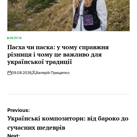
РЕЛІГІЯ
POSTED
IN
Пасха чи паска: у чому справжня
різниця і чому це важливо для
української традиції
09.08.2026
Валерій Прищепко
Posted
by
Post
Previous:
navigation
Українські композитори: від бароко до
сучасних шедеврів
Next: