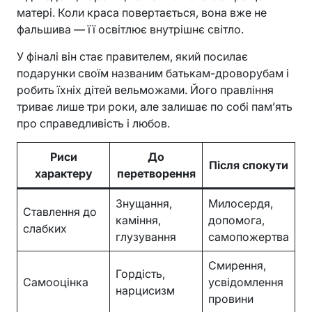
матері. Коли краса повертається, вона вже не
фальшива — її освітлює внутрішнє світло.
У фіналі він стає правителем, який посилає
подарунки своїм названим батькам-дроворубам і
робить їхніх дітей вельможами. Його правління
триває лише три роки, але залишає по собі пам’ять
про справедливість і любов.
Риси
До
Після спокути
характеру
перетворення
Знущання,
Милосердя,
Ставлення до
каміння,
допомога,
слабких
глузування
самопожертва
Смирення,
Гордість,
Самооцінка
усвідомлення
нарцисизм
провини