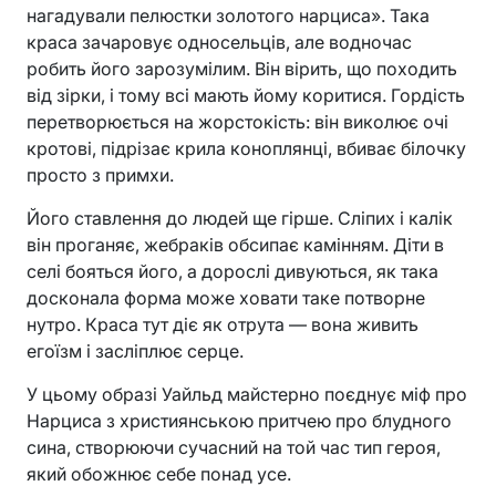
нагадували пелюстки золотого нарциса». Така
краса зачаровує односельців, але водночас
робить його зарозумілим. Він вірить, що походить
від зірки, і тому всі мають йому коритися. Гордість
перетворюється на жорстокість: він виколює очі
кротові, підрізає крила коноплянці, вбиває білочку
просто з примхи.
Його ставлення до людей ще гірше. Сліпих і калік
він проганяє, жебраків обсипає камінням. Діти в
селі бояться його, а дорослі дивуються, як така
досконала форма може ховати таке потворне
нутро. Краса тут діє як отрута — вона живить
егоїзм і засліплює серце.
У цьому образі Уайльд майстерно поєднує міф про
Нарциса з християнською притчею про блудного
сина, створюючи сучасний на той час тип героя,
який обожнює себе понад усе.