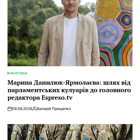
ПОЛІТИКА
POSTED
IN
Марина Данилюк-Ярмолаєва: шлях від
парламентських кулуарів до головного
редактора Espreso.tv
09.08.2026
Валерій Прищепко
Posted
by