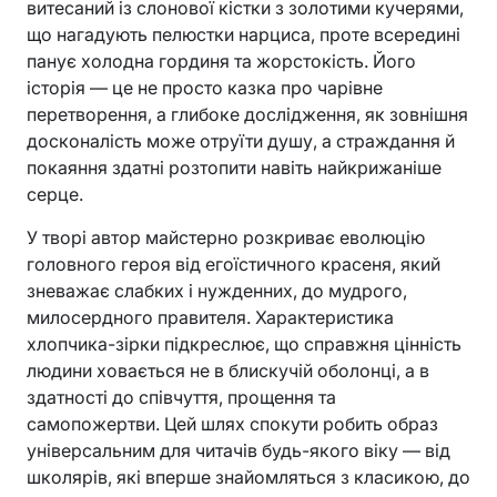
витесаний із слонової кістки з золотими кучерями,
що нагадують пелюстки нарциса, проте всередині
панує холодна гординя та жорстокість. Його
історія — це не просто казка про чарівне
перетворення, а глибоке дослідження, як зовнішня
досконалість може отруїти душу, а страждання й
покаяння здатні розтопити навіть найкрижаніше
серце.
У творі автор майстерно розкриває еволюцію
головного героя від егоїстичного красеня, який
зневажає слабких і нужденних, до мудрого,
милосердного правителя. Характеристика
хлопчика-зірки підкреслює, що справжня цінність
людини ховається не в блискучій оболонці, а в
здатності до співчуття, прощення та
самопожертви. Цей шлях спокути робить образ
універсальним для читачів будь-якого віку — від
школярів, які вперше знайомляться з класикою, до