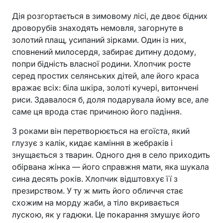
Дія розгортається в зимовому лісі, де двоє бідних
дроворубів знаходять немовля, загорнуте в
золотий плащ, усипаний зірками. Один із них,
сповнений милосердя, забирає дитину додому,
попри бідність власної родини. Хлопчик росте
серед простих селянських дітей, але його краса
вражає всіх: біла шкіра, золоті кучері, витончені
риси. Здавалося б, доля подарувала йому все, але
саме ця врода стає причиною його падіння.
З роками він перетворюється на егоїста, який
глузує з калік, кидає каміння в жебраків і
знущається з тварин. Одного дня в село приходить
обірвана жінка — його справжня мати, яка шукала
сина десять років. Хлопчик відштовхує її з
презирством. У ту ж мить його обличчя стає
схожим на морду жаби, а тіло вкривається
лускою, як у гадюки. Це покарання змушує його