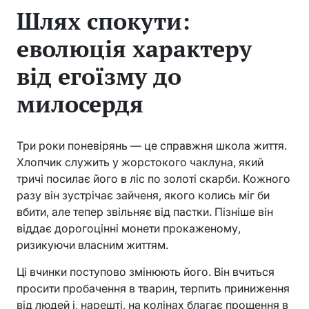
Шлях спокути:
еволюція характеру
від егоїзму до
милосердя
Три роки поневірянь — це справжня школа життя.
Хлопчик служить у жорстокого чаклуна, який
тричі посилає його в ліс по золоті скарби. Кожного
разу він зустрічає зайченя, якого колись міг би
вбити, але тепер звільняє від пастки. Пізніше він
віддає дорогоцінні монети прокаженому,
ризикуючи власним життям.
Ці вчинки поступово змінюють його. Він вчиться
просити пробачення в тварин, терпить приниження
від людей і, нарешті, на колінах благає прощення в