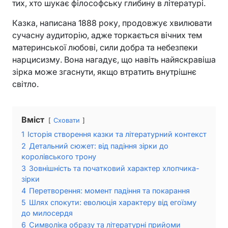
тих, хто шукає філософську глибину в літературі.
Казка, написана 1888 року, продовжує хвилювати
сучасну аудиторію, адже торкається вічних тем
материнської любові, сили добра та небезпеки
нарцисизму. Вона нагадує, що навіть найяскравіша
зірка може згаснути, якщо втратить внутрішнє
світло.
Вміст
Сховати
1
Історія створення казки та літературний контекст
2
Детальний сюжет: від падіння зірки до
королівського трону
3
Зовнішність та початковий характер хлопчика-
зірки
4
Перетворення: момент падіння та покарання
5
Шлях спокути: еволюція характеру від егоїзму
до милосердя
6
Символіка образу та літературні прийоми