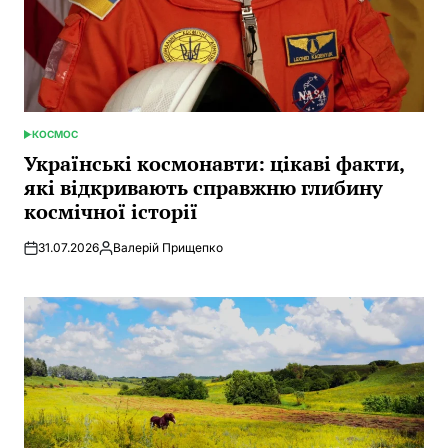
КОСМОС
POSTED
IN
Українські космонавти: цікаві факти,
які відкривають справжню глибину
космічної історії
31.07.2026
Валерій Прищепко
Posted
by