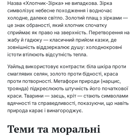
Назва «Хлопчик-Зірка» не випадкова. Зірка
символізує небесне походження і водночас
холодне, далеке світло. Золотий плащ з зірками —
це знак обраності, який хлопчик спочатку
сприймає як право на зверхність. Перетворення на
жабу й гадюку — класичний прийом казки, де
зовнішність віддзеркалює душу: холоднокровні
істоти втілюють відсутність тепла.
Уайльд використовує контрасти: біла шкіра проти
смаглявих селян, золото проти бідності, краса
проти потворності. Метафори природи (нарцис,
троянда) підкреслюють штучність його початкової
краси. Тварини — заєць, кріт — стають символами
вдячності та справедливості, показуючи, що навіть
природа карає і винагороджує.
Теми та моральні