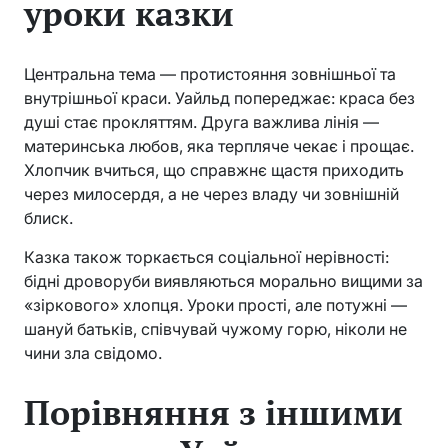
уроки казки
Центральна тема — протистояння зовнішньої та
внутрішньої краси. Уайльд попереджає: краса без
душі стає прокляттям. Друга важлива лінія —
материнська любов, яка терпляче чекає і прощає.
Хлопчик вчиться, що справжнє щастя приходить
через милосердя, а не через владу чи зовнішній
блиск.
Казка також торкається соціальної нерівності:
бідні дроворуби виявляються морально вищими за
«зіркового» хлопця. Уроки прості, але потужні —
шануй батьків, співчувай чужому горю, ніколи не
чини зла свідомо.
Порівняння з іншими