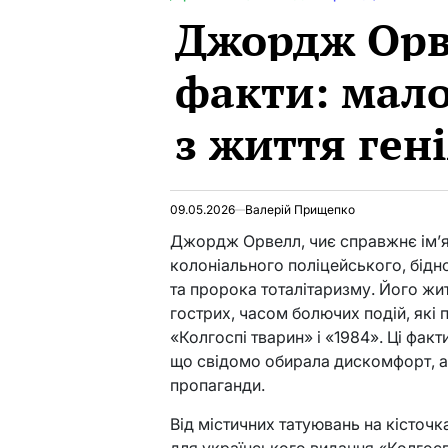
POSTED
Джордж Орв
IN
факти: мало
з життя ген
09.05.2026
Валерій Прищепко
Джордж Орвелл, чиє справжнє ім’я 
колоніального поліцейського, бідн
та пророка тоталітаризму. Його жит
гострих, часом болючих подій, які
«Колгоспі тварин» і «1984». Ці фа
що свідомо обирала дискомфорт, аб
пропаганди.
Від містичних татуювань на кісточ
для українського видання «Колгосп