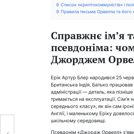
8
Список «криптокоммуністів» і полі
9
Правила письма Орвелла та його 
Справжнє ім’я т
псевдоніма: чом
Джорджем Орве
Ерік Артур Блер народився 25 червн
Британська Індія. Батько працював
адміністрації — деталь, яка пізніш
тримається на експлуатації. Сім’я
середнього класу», як він сам ірон
Англії, і маленькому Еріку довело
шкільному середовищі.
u
Псевдонім «Джордж Орвелл» з’явив