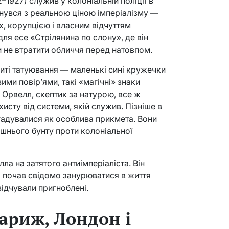
2–1927) служив у колоніальній поліції в
ткнувся з реальною ціною імперіалізму —
 корупцією і власним відчуттям
ля есе «Стрілянина по слону», де він
и не втратити обличчя перед натовпом.
ниті татуювання — маленькі сині кружечки
ими повір’ями, такі «магічні» знаки
в. Орвелл, скептик за натурою, все ж
хисту від системи, якій служив. Пізніше в
згадувалися як особлива прикмета. Вони
ішнього бунту проти колоніальної
ла на затятого антиімперіаліста. Він
і почав свідомо занурюватися в життя
 відчували пригноблені.
ариж, Лондон і