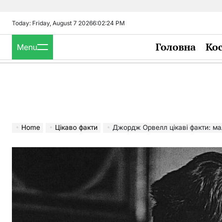
Skip
to
Today: Friday, August 7 2026
6
:
02
:
25
PM
content
Головна
Ко
Menu
Home
Цікаво факти
Джордж Орвелл цікаві факти: мал