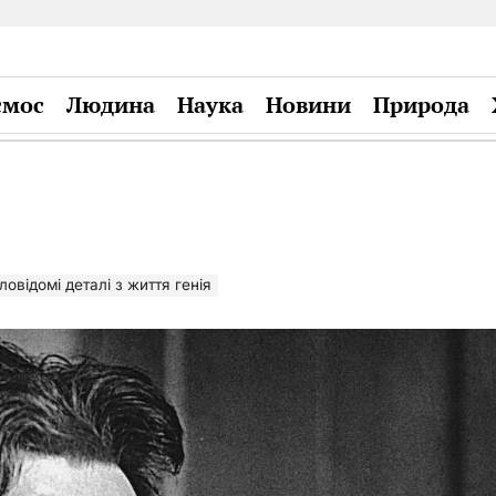
смос
Людина
Наука
Новини
Природа
Plandiy
овідомі деталі з життя генія