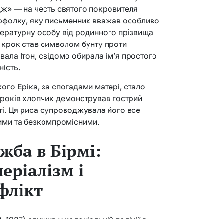
дж» — на честь святого покровителя
Саффолку, яку письменник вважав особливо
ітературну особу від родинного прізвища
й крок став символом бунту проти
вала Ітон, свідомо обирала ім’я простого
ність.
го Еріка, за спогадами матері, стало
ь років хлопчик демонстрував гострий
ті. Ця риса супроводжувала його все
ними та безкомпромісними.
жба в Бірмі:
еріалізм і
флікт