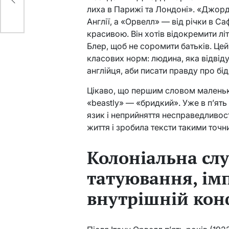
лиха в Парижі та Лондоні». «Джор
Англії, а «Орвелл» — від річки в 
красивою. Він хотів відокремити л
Блер, щоб не соромити батьків. Це
класових норм: людина, яка відвіду
англійця, аби писати правду про бід
Цікаво, що першим словом маленько
«beastly» — «бридкий». Уже в п’ят
язик і неприйняття несправедливос
життя і зробила тексти такими точ
Колоніальна слу
татуювання, імп
внутрішній кон