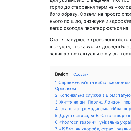
горло до створення терміна «холод
його образу. Орвелл не просто спос
нього по шию, ризикуючи здоров’ям
легко свобода перетворюється на і
Стаття занурює в хронологію його 
шокують, і показує, як досвіди Бл
залишається актуальною у світі со
Вміст
Сховати
1
Справжнє ім’я та вибір псевдонім
Орвеллом
2
Колоніальна служба в Бірмі: татуюв
3
Життя на дні: Париж, Лондон і пер
4
Іспанська громадянська війна: пор
5
Друга світова, Бі-Бі-Сі та створен
6
«Колгосп тварин» і унікальна украї
7
«1984»: як хвороба, страх і реаль