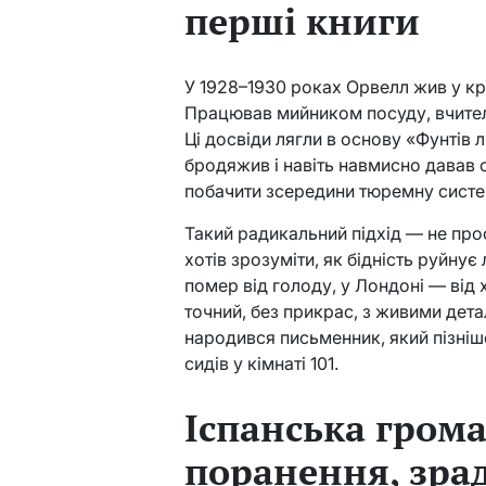
перші книги
У 1928–1930 роках Орвелл жив у кра
Працював мийником посуду, вчителе
Ці досвіди лягли в основу «Фунтів 
бродяжив і навіть навмисно давав 
побачити зсередини тюремну систе
Такий радикальний підхід — не пр
хотів зрозуміти, як бідність руйнує
помер від голоду, у Лондоні — від 
точний, без прикрас, з живими детал
народився письменник, який пізніше
сидів у кімнаті 101.
Іспанська грома
поранення, зра