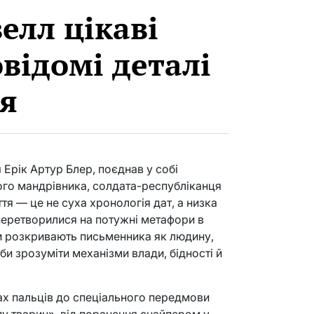
елл цікаві
відомі деталі
ія
Ерік Артур Блер, поєднав у собі
ого мандрівника, солдата-республіканця
тя — це не суха хронологія дат, а низка
 перетворилися на потужні метафори в
кти розкривають письменника як людину,
и зрозуміти механізми влади, бідності й
ках пальців до спеціального передмови
у тварин», від поранення снайпером у