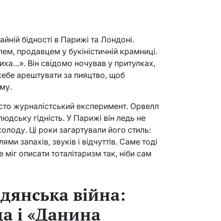
йній бідності в Парижі та Лондоні.
м, продавцем у букіністичній крамниці.
лиха…». Він свідомо ночував у притулках,
себе арештувати за пияцтво, щоб
му.
осто журналістський експеримент. Орвелл
 людську гідність. У Парижі він ледь не
холоду. Ці роки загартували його стиль:
ями запахів, звуків і відчуттів. Саме тоді
 міг описати тоталітаризм так, ніби сам
дянська війна:
да і «Данина