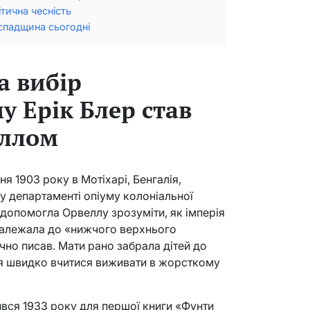
тична чесність
спадщина сьогодні
а вибір
у Ерік Блер став
ллом
я 1903 року в Мотіхарі, Бенгалія,
 у департаменті опіуму колоніальної
е допомогла Орвеллу зрозуміти, як імперія
 належала до «нижчого верхнього
ічно писав. Мати рано забрала дітей до
ся швидко вчитися виживати в жорсткому
ся 1933 року для першої книги «Фунти