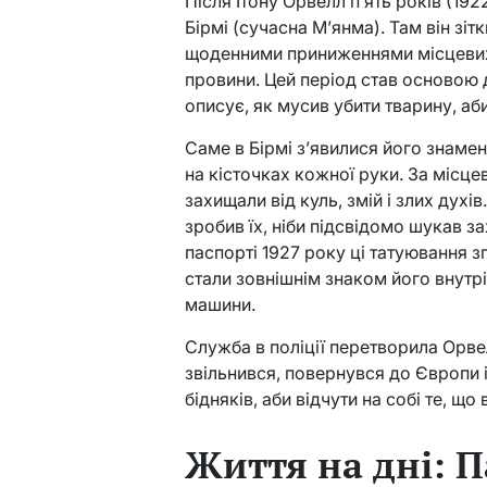
Після Ітону Орвелл п’ять років (192
Бірмі (сучасна М’янма). Там він зі
щоденними приниженнями місцевих,
провини. Цей період став основою д
описує, як мусив убити тварину, аб
Саме в Бірмі з’явилися його знаме
на кісточках кожної руки. За місцев
захищали від куль, змій і злих духі
зробив їх, ніби підсвідомо шукав за
паспорті 1927 року ці татуювання 
стали зовнішнім знаком його внутр
машини.
Служба в поліції перетворила Орвел
звільнився, повернувся до Європи 
бідняків, аби відчути на собі те, що
Життя на дні: П