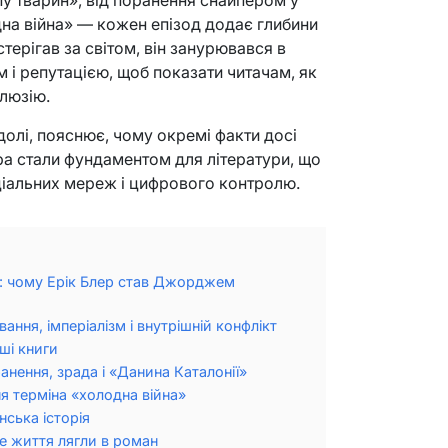
на війна» — кожен епізод додає глибини
терігав за світом, він занурювався в
 і репутацією, щоб показати читачам, як
люзію.
долі, пояснює, чому окремі факти досі
ера стали фундаментом для літератури, що
ціальних мереж і цифрового контролю.
а: чому Ерік Блер став Джорджем
ання, імперіалізм і внутрішній конфлікт
ші книги
анення, зрада і «Данина Каталонії»
ня терміна «холодна війна»
нська історія
не життя лягли в роман