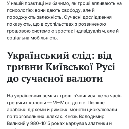
У нашій практиці ми бачимо, як гроші впливають на
психологію: вони дають свободу, але й
породжують залежність. Сучасні дослідження
показують, що в суспільствах з розвиненою
грошовою системою зростає індивідуалізм, але й
соціальна мобільність.
Український слід: від
гривни Київської Русі
до сучасної валюти
На українських землях гроші з’явилися ще за часів
грецьких колоній — VI–IV ст. до н.е. Пізніше
арабські дірхеми й римські монети циркулювали
по торговельних шляхах. Князь Володимир
Великий у 980–1015 роках карбував златники й