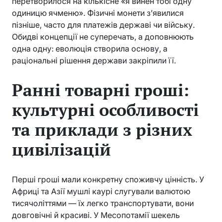
перетворилося на кількісне «я винен тобі одну
одиницю ячменю». Фізичні монети з’явилися
пізніше, часто для платежів державі чи війську.
Обидві концепції не суперечать, а доповнюють
одна одну: еволюція створила основу, а
раціональні рішення держави закріпили її.
Ранні товарні гроші:
культурні особливості
та приклади з різних
цивілізацій
Перші гроші мали конкретну споживчу цінність. У
Африці та Азії мушлі каурі слугували валютою
тисячоліттями — їх легко транспортувати, вони
довговічні й красиві. У Месопотамії шекель