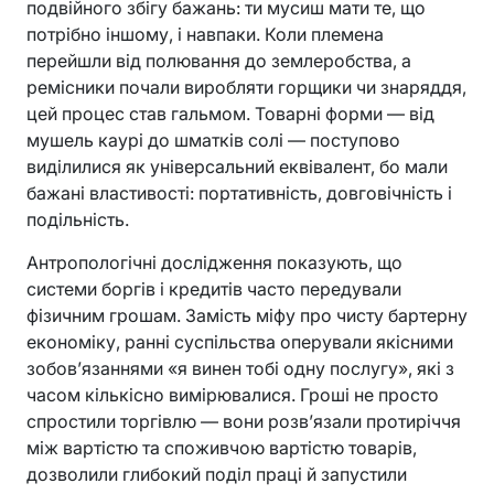
подвійного збігу бажань: ти мусиш мати те, що
потрібно іншому, і навпаки. Коли племена
перейшли від полювання до землеробства, а
ремісники почали виробляти горщики чи знаряддя,
цей процес став гальмом. Товарні форми — від
мушель каурі до шматків солі — поступово
виділилися як універсальний еквівалент, бо мали
бажані властивості: портативність, довговічність і
подільність.
Антропологічні дослідження показують, що
системи боргів і кредитів часто передували
фізичним грошам. Замість міфу про чисту бартерну
економіку, ранні суспільства оперували якісними
зобов’язаннями «я винен тобі одну послугу», які з
часом кількісно вимірювалися. Гроші не просто
спростили торгівлю — вони розв’язали протиріччя
між вартістю та споживчою вартістю товарів,
дозволили глибокий поділ праці й запустили