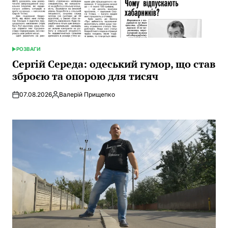
РОЗВАГИ
POSTED
IN
Сергій Середа: одеський гумор, що став
зброєю та опорою для тисяч
07.08.2026
Валерій Прищепко
Posted
by