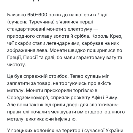
Близько 650–600 років до нашої ери в Лідії
(сучасна Туреччина) з’явилися перші
стандартизовані монети з електруму —
природного сплаву золота й срібла. Король Крез,
чиї скарби стали легендарними, карбував на них
зображення лева. Монети швидко поширилися по
Греції, Персії та далі, бо мали гарантовану вагу та
чистоту.
Це був справжній стрибок. Тепер купець міг
заплатити за товар, не торгуючись про якість
металу. Монети прискорили торгівлю в
Середземномор’ї, сприяли розквіту Афін і Риму.
Але вони також відкрили двері для зловживань:
правителі почали зменшувати вміст дорогоцінного
металу, викликаючи інфляцію.
У грецьких колоніях на території сучасної України