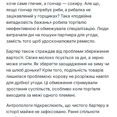
хоче саме глечик, а гончар — сокиру. Але що,
якщо гончар потребує риби, а рибалка не
зацікавлений у горщиках? Така «подвійна
випадковість бажань» робила торгівлю
неефективною й обмежувала спеціалізацію. Люди
витрачали дні на пошуки партнера для угоди,
замість того щоб удосконалювати ремесло.
Бартер також страждав від проблеми збереження
вартості. Свіже молоко псується за дні, а зерно
може згнити. Як зберегти заощадження на зиму чи
на шлюб доньки? Крім того, подільність товарів
лишилася проблемою: корову не розріжеш навпіл
для дрібної угоди. Ці обмеження стримували
зростання суспільств, особливо коли торгівля
виходила за межі одного племені.
Антропологи підкреслюють, що чистого бартеру в
історії майже не зафіксовано. Ранні спільноти