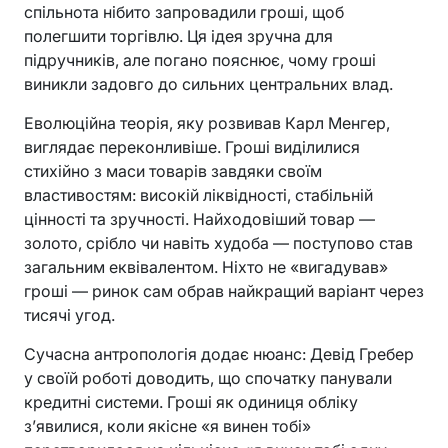
спільнота нібито запровадили гроші, щоб
полегшити торгівлю. Ця ідея зручна для
підручників, але погано пояснює, чому гроші
виникли задовго до сильних центральних влад.
Еволюційна теорія, яку розвивав Карл Менгер,
виглядає переконливіше. Гроші виділилися
стихійно з маси товарів завдяки своїм
властивостям: високій ліквідності, стабільній
цінності та зручності. Найходовіший товар —
золото, срібло чи навіть худоба — поступово став
загальним еквівалентом. Ніхто не «вигадував»
гроші — ринок сам обрав найкращий варіант через
тисячі угод.
Сучасна антропологія додає нюанс: Девід Гребер
у своїй роботі доводить, що спочатку панували
кредитні системи. Гроші як одиниця обліку
з’явилися, коли якісне «я винен тобі»