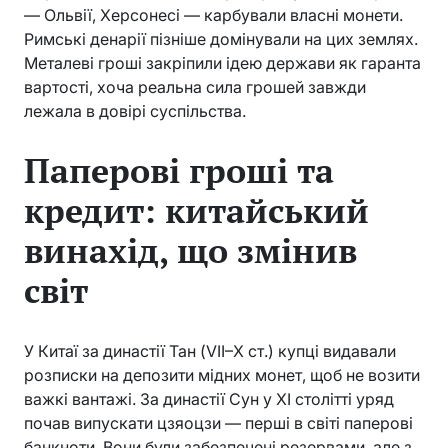
— Ольвії, Херсонесі — карбували власні монети.
Римські денарії пізніше домінували на цих землях.
Металеві гроші закріпили ідею держави як гаранта
вартості, хоча реальна сила грошей завжди
лежала в довірі суспільства.
Паперові гроші та
кредит: китайський
винахід, що змінив
світ
У Китаї за династії Тан (VII–X ст.) купці видавали
розписки на депозити мідних монет, щоб не возити
важкі вантажі. За династії Сун у XI столітті уряд
почав випускати цзяоцзи — перші в світі паперові
банкноти. Вони були забезпечені резервами, але з