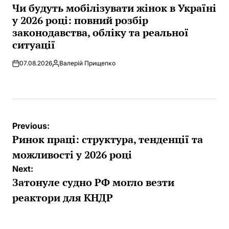
IN
Чи будуть мобілізувати жінок в Україні
у 2026 році: повний розбір
законодавства, обліку та реальної
ситуації
07.08.2026
Валерій Прищепко
Posted
by
Post
Previous:
navigation
Ринок праці: структура, тенденції та
можливості у 2026 році
Next:
Затонуле судно РФ могло везти
реактори для КНДР