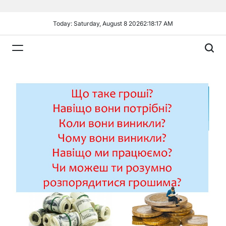
Skip
to
Today: Saturday, August 8 2026
2
:
18
:
18
AM
content
Plandiy