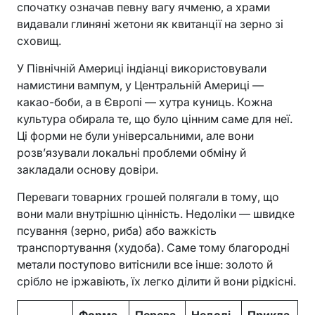
спочатку означав певну вагу ячменю, а храми
видавали глиняні жетони як квитанції на зерно зі
сховищ.
У Північній Америці індіанці використовували
намистини вампум, у Центральній Америці —
какао-боби, а в Європі — хутра куниць. Кожна
культура обирала те, що було цінним саме для неї.
Ці форми не були універсальними, але вони
розв’язували локальні проблеми обміну й
закладали основу довіри.
Переваги товарних грошей полягали в тому, що
вони мали внутрішню цінність. Недоліки — швидке
псування (зерно, риба) або важкість
транспортування (худоба). Саме тому благородні
метали поступово витіснили все інше: золото й
срібло не іржавіють, їх легко ділити й вони рідкісні.