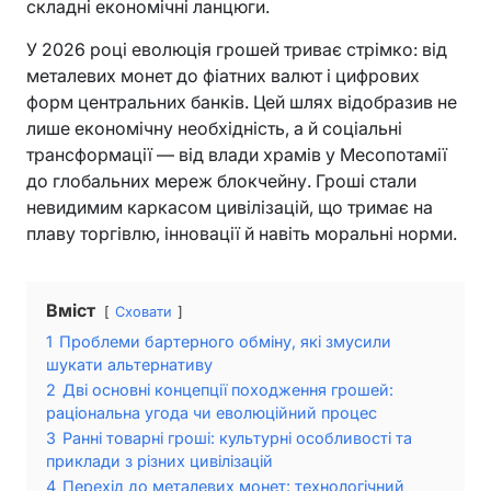
складні економічні ланцюги.
У 2026 році еволюція грошей триває стрімко: від
металевих монет до фіатних валют і цифрових
форм центральних банків. Цей шлях відобразив не
лише економічну необхідність, а й соціальні
трансформації — від влади храмів у Месопотамії
до глобальних мереж блокчейну. Гроші стали
невидимим каркасом цивілізацій, що тримає на
плаву торгівлю, інновації й навіть моральні норми.
Вміст
Сховати
1
Проблеми бартерного обміну, які змусили
шукати альтернативу
2
Дві основні концепції походження грошей:
раціональна угода чи еволюційний процес
3
Ранні товарні гроші: культурні особливості та
приклади з різних цивілізацій
4
Перехід до металевих монет: технологічний