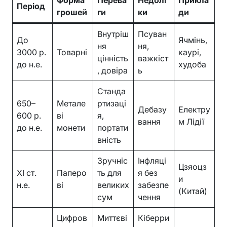
Форма
Перева
Недолі
Прикла
Період
грошей
ги
ки
ди
Внутріш
Псуван
До
Ячмінь,
ня
ня,
3000 р.
Товарні
каурі,
цінність
важкіст
до н.е.
худоба
, довіра
ь
Станда
650–
Метале
ртизаці
Дебазу
Електру
600 р.
ві
я,
вання
м Лідії
до н.е.
монети
портати
вність
Зручніс
Інфляці
Цзяоцз
XI ст.
Паперо
ть для
я без
и
н.е.
ві
великих
забезпе
(Китай)
сум
чення
Цифров
Миттєві
Кіберри