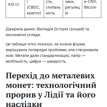
і
сть,
зики,
e-CNY,
XXI ст.
(CBDC,
глобаль
регуляц
Bitcoin
крипто)
ність
ія
Джерела даних: Вікіпедія (Історія грошей) та
економічні огляди.
Ця таблиця чітко показує, як кожна форма
вирішувала попередні проблеми, але створювала
нові. Метали дали стандартизацію, папір —
мобільність, цифра — швидкість.
Перехід до металевих
монет: технологічний
прорив у Лідії та його
наслідки