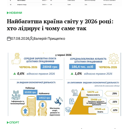
НОВИНИ
POSTED
IN
Найбагатша країна світу у 2026 році:
хто лідирує і чому саме так
07.08.2026
Валерій Прищепко
Posted
by
СПОРТ
POSTED
IN