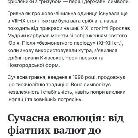
срібляники з тризубом — перші державні символи.
Гривна як грошово-лічильна одиниця існувала ще
в VIII–IX століттях: це була вага срібла, а назва
походить від прикраси на шиї. У XI столітті Ярослав
Мудрий карбував монети зі зображенням святого
Юрія. Після «безмонетного періоду» (XI–XIII ст.),
коли знову використовували хутра, з’явилися
срібні гривни Київської, Чернігівської та
Новгородської форм.
Сучасна гривня, введена в 1996 році, продовжує
цю тисячолітню традицію. Вона символізує
незалежність і стабільність, навіть попри виклики
інфляції та зовнішніх потрясінь.
Сучасна еволюція: від
фіатних валют до