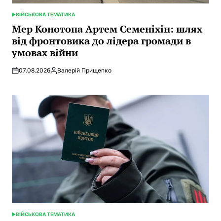
ВІЙСЬКОВА ТЕМАТИКА
POSTED
IN
Мер Конотопа Артем Семеніхін: шлях
від фронтовика до лідера громади в
умовах війни
07.08.2026
Валерій Прищепко
Posted
by
ВІЙСЬКОВА ТЕМАТИКА
POSTED