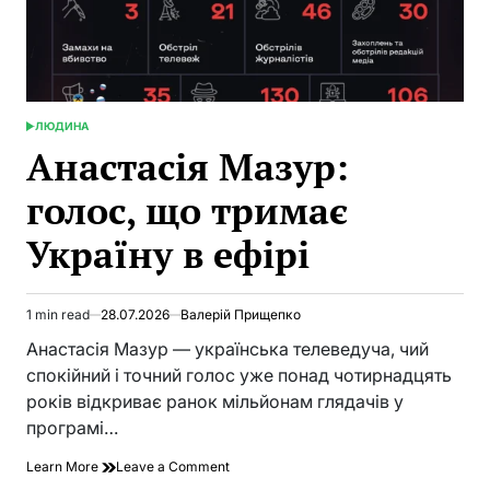
ЛЮДИНА
POSTED
IN
Анастасія Мазур:
голос, що тримає
Україну в ефірі
1 min read
28.07.2026
Валерій Прищепко
Estimated
read
Анастасія Мазур — українська телеведуча, чий
time
спокійний і точний голос уже понад чотирнадцять
років відкриває ранок мільйонам глядачів у
програмі…
on
Learn More
Leave a Comment
Анастасія