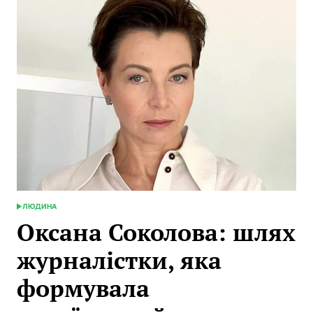
дочка
легенди,
яка
будує
власну
історію
ЛЮДИНА
POSTED
IN
Оксана Соколова: шлях
журналістки, яка
формувала