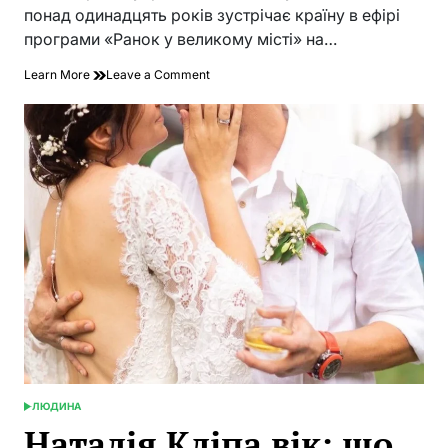
time
понад одинадцять років зустрічає країну в ефірі
програми «Ранок у великому місті» на…
on
Learn More
Leave a Comment
Юлія
Зорій:
телеведуча,
психологиня
і
жінка,
яка
тримає
ранок
України
ЛЮДИНА
POSTED
IN
Наталія Кліпа вік: що