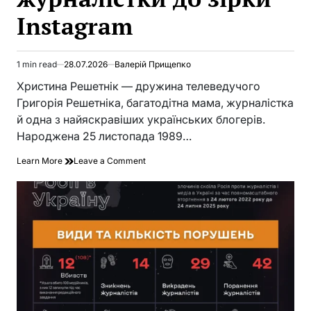
Instagram
1 min read
28.07.2026
Валерій Прищепко
Estimated
read
Христина Решетнік — дружина телеведучого
time
Григорія Решетніка, багатодітна мама, журналістка
й одна з найяскравіших українських блогерів.
Народжена 25 листопада 1989…
on
Learn More
Leave a Comment
Христина
Решетнік:
шлях
від
франківської
журналістки
до
зірки
Instagram