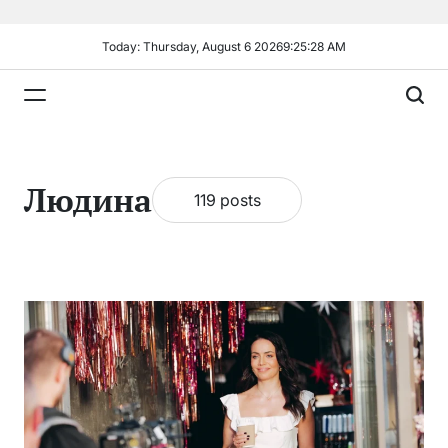
Skip
to
Today: Thursday, August 6 2026
9
:
25
:
29
AM
content
Plandiy
Людина
119 posts