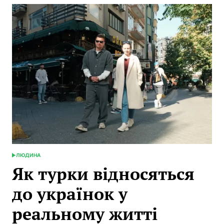
Мазур:
голос,
що
тримає
Україну
в
ефірі
ЛЮДИНА
POSTED
IN
Як турки відносяться
до українок у
реальному житті