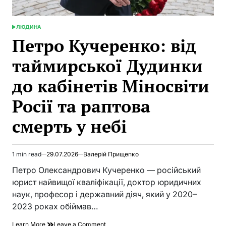
ЛЮДИНА
POSTED
IN
Петро Кучеренко: від
таймирської Дудинки
до кабінетів Міносвіти
Росії та раптова
смерть у небі
1 min read
29.07.2026
Валерій Прищепко
Estimated
read
Петро Олександрович Кучеренко — російський
time
юрист найвищої кваліфікації, доктор юридичних
наук, професор і державний діяч, який у 2020–
2023 роках обіймав…
on
Learn More
Leave a Comment