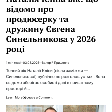
відомо про
продюсерку та
дружину Євгена
Синельникова у 2026
році
1 min read
03.08.2026
Валерій Прищепко
Estimated
read
Точний вік Наталії Кліпи (після заміжжя —
time
Синельникової) публічно не розголошується. Вона
свідомо зберігає особисті дані в приватному
просторі й…
on
Learn More
Leave a Comment
Наталія
Кліпа
вік: