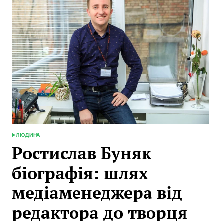
що
відомо
про
продюсерку
та
дружину
Євгена
Синельникова
у
2026
році
ЛЮДИНА
POSTED
IN
Ростислав Буняк
біографія: шлях
медіаменеджера від
редактора до творця