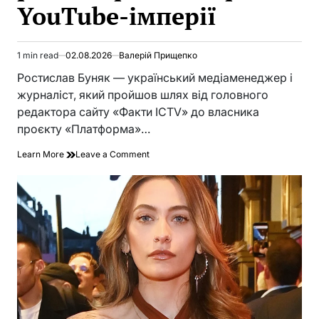
YouTube-імперії
1 min read
02.08.2026
Валерій Прищепко
Estimated
read
Ростислав Буняк — український медіаменеджер і
time
журналіст, який пройшов шлях від головного
редактора сайту «Факти ICTV» до власника
проєкту «Платформа»…
on
Learn More
Leave a Comment
Ростислав
Буняк
біографія:
шлях
медіаменеджера
від
редактора
до
творця
YouTube-
імперії