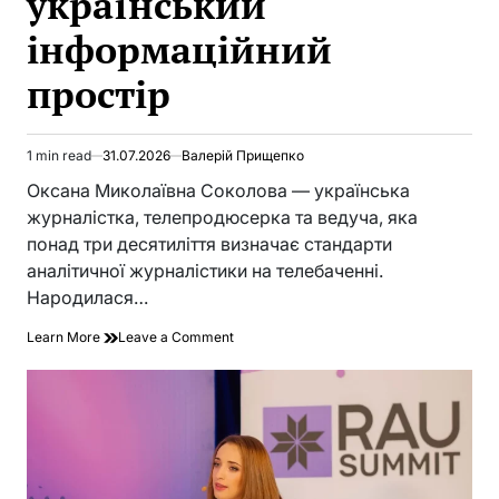
український
інформаційний
простір
1 min read
31.07.2026
Валерій Прищепко
Estimated
read
Оксана Миколаївна Соколова — українська
time
журналістка, телепродюсерка та ведуча, яка
понад три десятиліття визначає стандарти
аналітичної журналістики на телебаченні.
Народилася…
on
Learn More
Leave a Comment
Оксана
Соколова:
шлях
журналістки,
яка
формувала
український
інформаційний