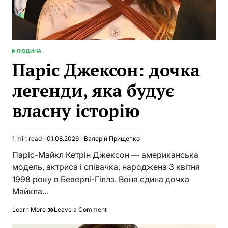
ЛЮДИНА
POSTED
IN
Паріс Джексон: дочка
легенди, яка будує
власну історію
1 min read
01.08.2026
Валерій Прищепко
Estimated
read
Паріс-Майкл Кетрін Джексон — американська
time
модель, актриса і співачка, народжена 3 квітня
1998 року в Беверлі-Гіллз. Вона єдина дочка
Майкла…
on
Learn More
Leave a Comment
Паріс
Джексон: