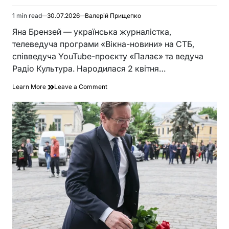
1 min read
30.07.2026
Валерій Прищепко
Estimated
read
Яна Брензей — українська журналістка,
time
телеведуча програми «Вікна-новини» на СТБ,
співведуча YouTube-проєкту «Палає» та ведуча
Радіо Культура. Народилася 2 квітня…
on
Learn More
Leave a Comment
Яна
Брензей:
шлях
від
запорізької
журналістки
до
голосу
національних
ефірів
і
голосу
правди
в
«Палає»