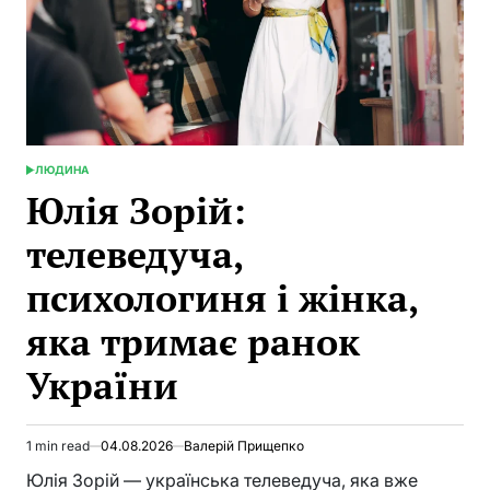
ЛЮДИНА
POSTED
IN
Юлія Зорій:
телеведуча,
психологиня і жінка,
яка тримає ранок
України
1 min read
04.08.2026
Валерій Прищепко
Estimated
read
Юлія Зорій — українська телеведуча, яка вже