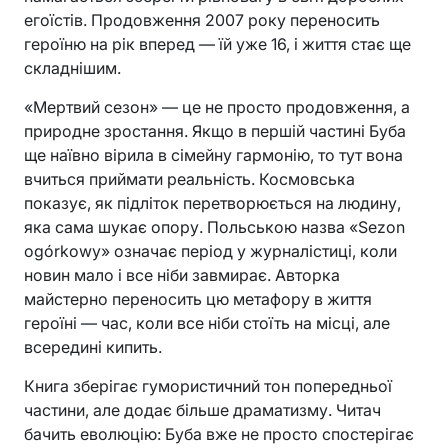
егоїстів. Продовження 2007 року переносить
героїню на рік вперед — їй уже 16, і життя стає ще
складнішим.
«Мертвий сезон» — це не просто продовження, а
природне зростання. Якщо в першій частині Буба
ще наївно вірила в сімейну гармонію, то тут вона
вчиться приймати реальність. Космовська
показує, як підліток перетворюється на людину,
яка сама шукає опору. Польською назва «Sezon
ogórkowy» означає період у журналістиці, коли
новин мало і все ніби завмирає. Авторка
майстерно переносить цю метафору в життя
героїні — час, коли все ніби стоїть на місці, але
всередині кипить.
Книга зберігає гумористичний тон попередньої
частини, але додає більше драматизму. Читач
бачить еволюцію: Буба вже не просто спостерігає