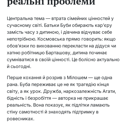
реальні проблеми
Центральна тема — втрата сімейних цінностей у
сучасному світі. Батьки Буби обирають кар’єру
замість часу з дитиною, і дівчина відчуває себе
непотрібною. Космовська прямо говорить: якщо
обов’язки по вихованню перекласти на дідуся чи
хатню робітницю Барташову, дитина починає
сумніватися в своїй цінності. Це болісно актуально
й сьогодні.
Перше кохання й розрив з Мілошем — ще одна
рана. Буба переживає це не як трагедію кінця
світу, а як урок. Дружба, наркозалежність Агати,
бідність і безробіття — авторка не прикрашає
реальність. Вона показує, як підлітки ламають
стіну самотності й знаходять підтримку в
ровесниках.