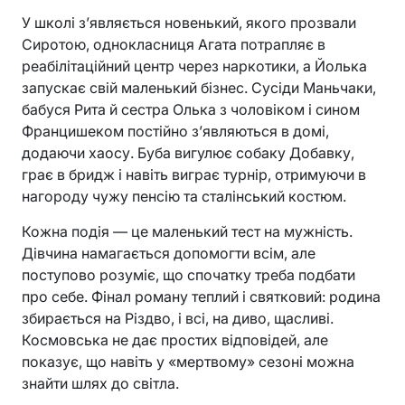
У школі з’являється новенький, якого прозвали
Сиротою, однокласниця Агата потрапляє в
реабілітаційний центр через наркотики, а Йолька
запускає свій маленький бізнес. Сусіди Маньчаки,
бабуся Рита й сестра Олька з чоловіком і сином
Францишеком постійно з’являються в домі,
додаючи хаосу. Буба вигулює собаку Добавку,
грає в бридж і навіть виграє турнір, отримуючи в
нагороду чужу пенсію та сталінський костюм.
Кожна подія — це маленький тест на мужність.
Дівчина намагається допомогти всім, але
поступово розуміє, що спочатку треба подбати
про себе. Фінал роману теплий і святковий: родина
збирається на Різдво, і всі, на диво, щасливі.
Космовська не дає простих відповідей, але
показує, що навіть у «мертвому» сезоні можна
знайти шлях до світла.