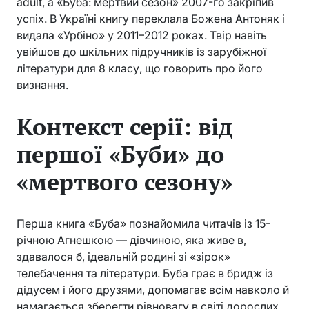
adult, а «Буба: мертвий сезон» 2007-го закріпив
успіх. В Україні книгу переклала Божена Антоняк і
видала «Урбіно» у 2011–2012 роках. Твір навіть
увійшов до шкільних підручників із зарубіжної
літератури для 8 класу, що говорить про його
визнання.
Контекст серії: від
першої «Буби» до
«мертвого сезону»
Перша книга «Буба» познайомила читачів із 15-
річною Агнешкою — дівчиною, яка живе в,
здавалося б, ідеальній родині зі «зірок»
телебачення та літератури. Буба грає в бридж із
дідусем і його друзями, допомагає всім навколо й
намагається зберегти рівновагу в світі дорослих