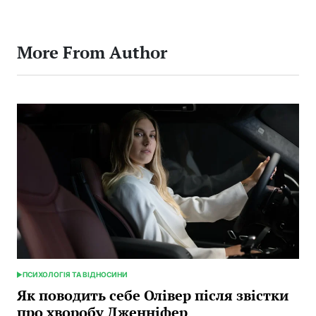
More From Author
ПСИХОЛОГІЯ ТА ВІДНОСИНИ
POSTED
IN
Як поводить себе Олівер після звістки
про хворобу Дженніфер