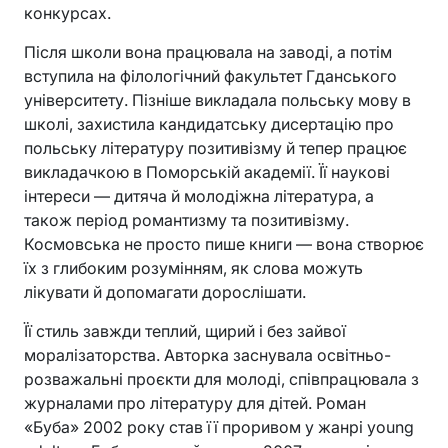
конкурсах.
Після школи вона працювала на заводі, а потім
вступила на філологічний факультет Гданського
університету. Пізніше викладала польську мову в
школі, захистила кандидатську дисертацію про
польську літературу позитивізму й тепер працює
викладачкою в Поморській академії. Її наукові
інтереси — дитяча й молодіжна література, а
також період романтизму та позитивізму.
Космовська не просто пише книги — вона створює
їх з глибоким розумінням, як слова можуть
лікувати й допомагати дорослішати.
Її стиль завжди теплий, щирий і без зайвої
моралізаторства. Авторка заснувала освітньо-
розважальні проєкти для молоді, співпрацювала з
журналами про літературу для дітей. Роман
«Буба» 2002 року став її проривом у жанрі young