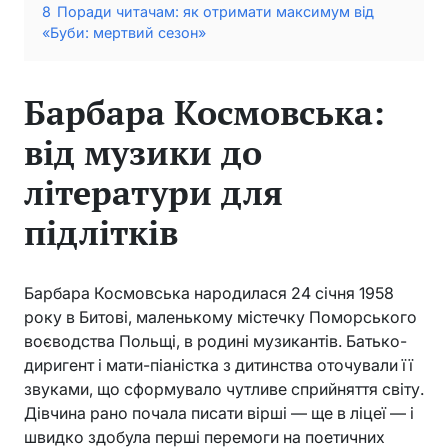
8
Поради читачам: як отримати максимум від
«Буби: мертвий сезон»
Барбара Космовська:
від музики до
літератури для
підлітків
Барбара Космовська народилася 24 січня 1958
року в Битові, маленькому містечку Поморського
воєводства Польщі, в родині музикантів. Батько-
диригент і мати-піаністка з дитинства оточували її
звуками, що сформувало чутливе сприйняття світу.
Дівчина рано почала писати вірші — ще в ліцеї — і
швидко здобула перші перемоги на поетичних