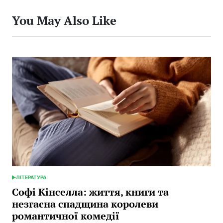
You May Also Like
ЛІТЕРАТУРА
POSTED
IN
Софі Кінселла: життя, книги та
незгасна спадщина королеви
романтичної комедії