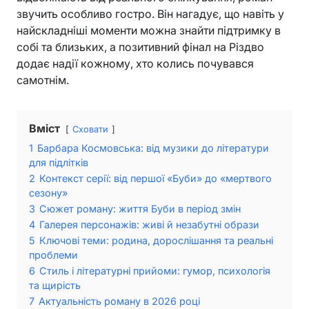
звучить особливо гостро. Він нагадує, що навіть у
найскладніші моменти можна знайти підтримку в
собі та близьких, а позитивний фінал на Різдво
додає надії кожному, хто колись почувався
самотнім.
Вміст
Сховати
1
Барбара Космовська: від музики до літератури
для підлітків
2
Контекст серії: від першої «Буби» до «мертвого
сезону»
3
Сюжет роману: життя Буби в період змін
4
Галерея персонажів: живі й незабутні образи
5
Ключові теми: родина, дорослішання та реальні
проблеми
6
Стиль і літературні прийоми: гумор, психологія
та щирість
7
Актуальність роману в 2026 році