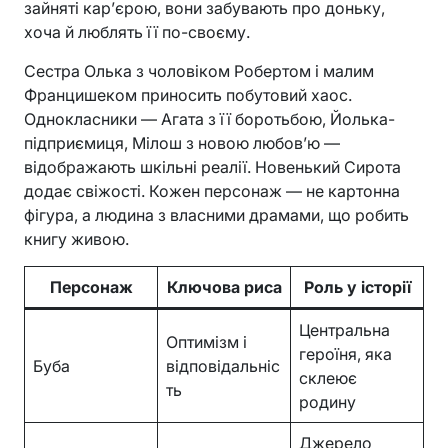
зайняті кар’єрою, вони забувають про доньку,
хоча й люблять її по-своєму.
Сестра Олька з чоловіком Робертом і малим
Францишеком приносить побутовий хаос.
Однокласники — Агата з її боротьбою, Йолька-
підприємиця, Мілош з новою любов’ю —
відображають шкільні реалії. Новенький Сирота
додає свіжості. Кожен персонаж — не картонна
фігура, а людина з власними драмами, що робить
книгу живою.
Персонаж
Ключова риса
Роль у історії
Центральна
Оптимізм і
героїня, яка
Буба
відповідальніс
склеює
ть
родину
Джерело