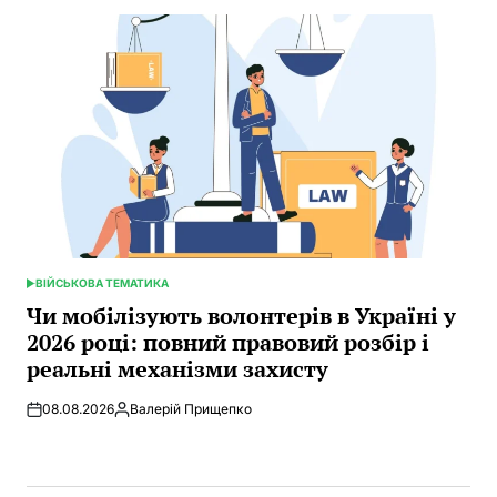
ВІЙСЬКОВА ТЕМАТИКА
POSTED
IN
Чи мобілізують волонтерів в Україні у
2026 році: повний правовий розбір і
реальні механізми захисту
08.08.2026
Валерій Прищепко
Posted
by