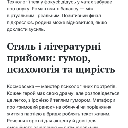
Технології теж у фокусі: дідусь у чатах забуває
про онуку. Роман вчить балансу — між
віртуальним і реальним. Позитивний фінал
підкреслює: родина може відновитися, якщо
докласти зусиль.
Стиль і літературні
прийоми: гумор,
психологія та щирість
Космовська — майстер психологічних портретів.
Кожен герой має свою драму, але розповідається
це легко, з іронією й теплим гумором. Метафори
про «зимовий ранок» на обличчі чи порівняння
життя з партією в бридж роблять текст живим.
Речення короткі для акценту й довгі для
емоційного занурення — ритм ідеальний.