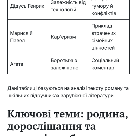
Залежність від
Дідусь Генрик
гумору й
технологій
конфліктів
Приклад
Марися й
втрачених
Кар’єризм
Павел
сімейних
цінностей
Боротьба з
Соціальний
Агата
залежністю
коментар
Дані таблиці базуються на аналізі тексту роману та
шкільних підручниках зарубіжної літератури.
Ключові теми: родина,
дорослішання та