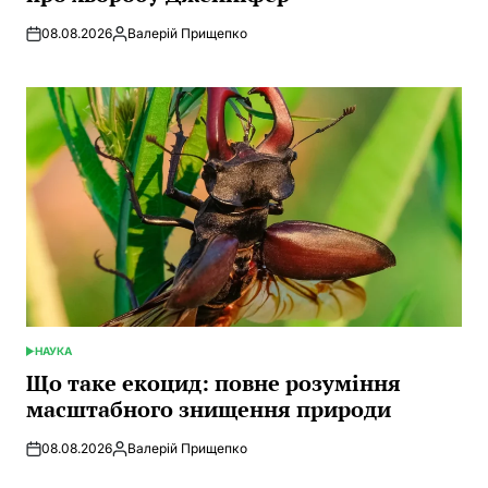
08.08.2026
Валерій Прищепко
Posted
by
НАУКА
POSTED
IN
Що таке екоцид: повне розуміння
масштабного знищення природи
08.08.2026
Валерій Прищепко
Posted
by