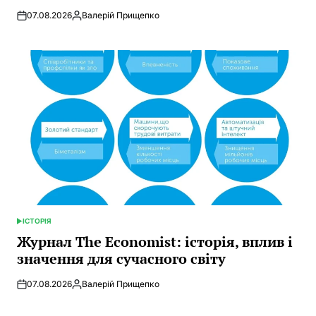
07.08.2026
Валерій Прищепко
Posted
by
ІСТОРІЯ
POSTED
IN
Журнал The Economist: історія, вплив і
значення для сучасного світу
07.08.2026
Валерій Прищепко
Posted
by