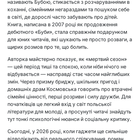
називають Бубою, стикається з розчаруваннями в
коханні, сімейними негараздами та пошуком себе
в світі, де дорослі часто забувають про дітей.
Книга, написана в 2007 році як продовження
дебютного «Буби», стала справжнім подарунком
для юних читачів, які шукають не просто розваги, а
щирих розмов про те, що болить.
Авторка майстерно показує, як «мертвий сезон»
— цей період тиші та спокою, коли ніби нічого не
відбувається — насправді стає часом найглибших
змін. Через призму бриджу, шкільних пригод і
домашніх драм Космовська говорить про втрачені
сімейні цінності, перші розриви і силу дружби. Для
початківців це легкий вхід у світ польської
літератури для молоді, а просунуті читачі знайдуть
тут тонкі психологічні нюанси й соціальну критику.
Сьогодні, у 2026 році, коли гаджети ще сильніше
відволікають від реального спілкування, роман