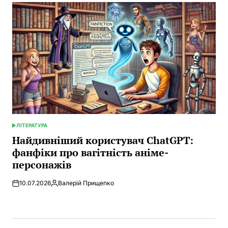
ЛІТЕРАТУРА
POSTED
IN
Найдивніший користувач ChatGPT:
фанфіки про вагітність аніме-
персонажів
10.07.2026
Валерій Прищепко
Posted
by