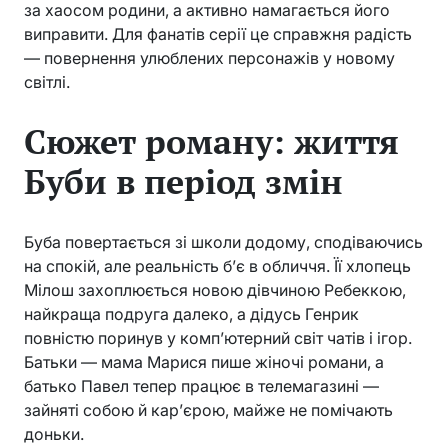
за хаосом родини, а активно намагається його
виправити. Для фанатів серії це справжня радість
— повернення улюблених персонажів у новому
світлі.
Сюжет роману: життя
Буби в період змін
Буба повертається зі школи додому, сподіваючись
на спокій, але реальність б’є в обличчя. Її хлопець
Мілош захоплюється новою дівчиною Ребеккою,
найкраща подруга далеко, а дідусь Генрик
повністю поринув у комп’ютерний світ чатів і ігор.
Батьки — мама Марися пише жіночі романи, а
батько Павел тепер працює в телемагазині —
зайняті собою й кар’єрою, майже не помічають
доньки.