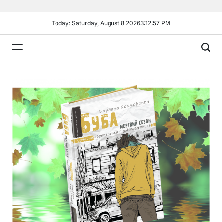
Skip
to
Today: Saturday, August 8 2026
3
:
12
:
59
PM
content
Plandiy