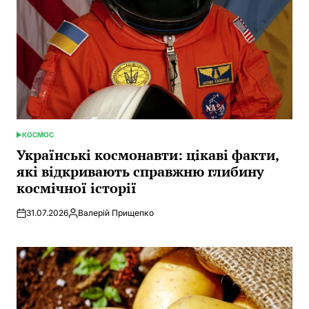
КОСМОС
POSTED
IN
Українські космонавти: цікаві факти,
які відкривають справжню глибину
космічної історії
31.07.2026
Валерій Прищепко
Posted
by