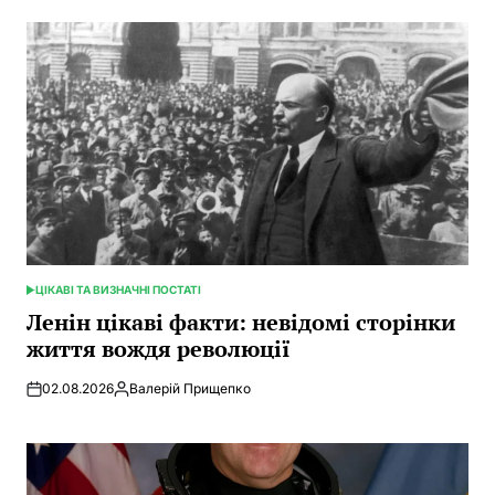
ЦІКАВІ ТА ВИЗНАЧНІ ПОСТАТІ
POSTED
IN
Ленін цікаві факти: невідомі сторінки
життя вождя революції
02.08.2026
Валерій Прищепко
Posted
by