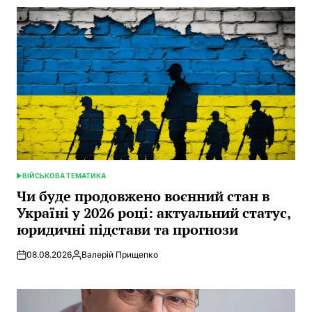
ВІЙСЬКОВА ТЕМАТИКА
POSTED
IN
Чи буде продовжено воєнний стан в
Україні у 2026 році: актуальний статус,
юридичні підстави та прогнози
08.08.2026
Валерій Прищепко
Posted
by