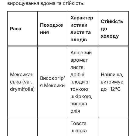
вирощування вдома та стійкість.
Характер
Стійкість
Походже
истики
Раса
до
ння
листя та
холоду
плодів
Анісовий
аромат
листя,
Мексикан
дрібні
Найвища,
Високогір’
ська (var.
плоди з
витримує
я Мексики
drymifolia)
тонкою
до -12°C
шкіркою,
висока
олія
Товста
шкірка