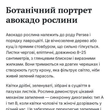
Ботанічний портрет
авокадо рослини
Авокадо рослина належить до роду Persea і
порядку лавроцвіті. Це вічнозелене дерево або
кущ із прямим стовбуром, що сильно гілкується.
Листки чергові, еліптичні, довжиною 8–25
сантиметрів, з глянцевим блиском і виразними
жилками. Вони тримаються на довгих черешках і
створюють густу крону, яка фільтрує світло, ніби
живий зелений парасоль.
Квітки дрібні, зеленуваті, зібрані в суцвіття в
пазухах листків. Рослина демонструє цікавий
механізм запилення — синхронну дихогамію: тип А
і тип В, коли квітки чоловічі та жіночі дозрівають у
різний час. Це забезпечує перехресне запилення і