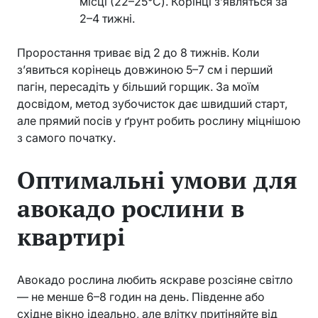
місці (22–25°C). Корінці з’являться за
2–4 тижні.
Проростання триває від 2 до 8 тижнів. Коли
з’явиться корінець довжиною 5–7 см і перший
пагін, пересадіть у більший горщик. За моїм
досвідом, метод зубочисток дає швидший старт,
але прямий посів у ґрунт робить рослину міцнішою
з самого початку.
Оптимальні умови для
авокадо рослини в
квартирі
Авокадо рослина любить яскраве розсіяне світло
— не менше 6–8 годин на день. Південне або
східне вікно ідеально, але влітку притіняйте від