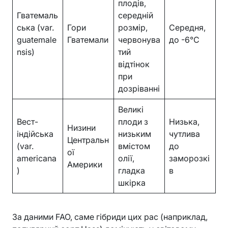
плодів,
Гватемаль
середній
ська (var.
Гори
розмір,
Середня,
guatemale
Гватемали
червонува
до -6°C
nsis)
тий
відтінок
при
дозріванні
Великі
Вест-
плоди з
Низька,
Низини
індійська
низьким
чутлива
Центральн
(var.
вмістом
до
ої
americana
олії,
заморозкі
Америки
)
гладка
в
шкірка
За даними FAO, саме гібриди цих рас (наприклад,