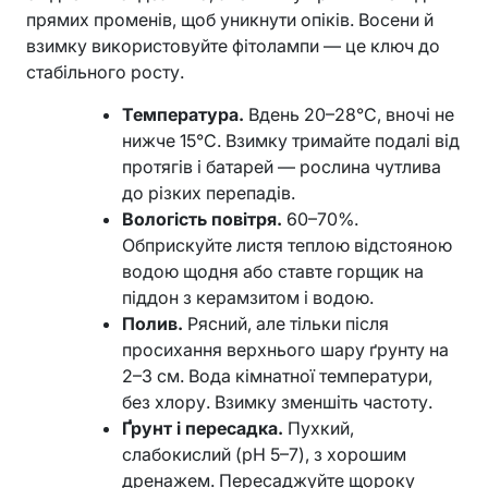
прямих променів, щоб уникнути опіків. Восени й
взимку використовуйте фітолампи — це ключ до
стабільного росту.
Температура.
Вдень 20–28°C, вночі не
нижче 15°C. Взимку тримайте подалі від
протягів і батарей — рослина чутлива
до різких перепадів.
Вологість повітря.
60–70%.
Обприскуйте листя теплою відстояною
водою щодня або ставте горщик на
піддон з керамзитом і водою.
Полив.
Рясний, але тільки після
просихання верхнього шару ґрунту на
2–3 см. Вода кімнатної температури,
без хлору. Взимку зменшіть частоту.
Ґрунт і пересадка.
Пухкий,
слабокислий (pH 5–7), з хорошим
дренажем. Пересаджуйте щороку