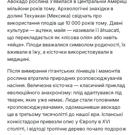
Авокадо рослина з’явилася в Центральній Америці
мільйони років тому. Археологічні знахідки в
долині Техуакан (Мексика) свідчать про
використання плодів ще 10 000 років тому. Давні
культури — ацтеки, майя — називали її āhuacatl,
що перекладається як «лісова олія» або навіть
«яйце». Плоди вважалися символом родючості, їх
вживали в їжу, а кісточки використовували в
медицині.
Після вимирання гігантських лінивців і мамонтів
рослина втратила природних розповсюджувачів
насіння. Величезна кісточка — класичний приклад
еволюційного анахронізму: плід адаптувався під
тварин, яких уже немає. Люди стали головними
«розповсюджувачами», одомашнивши авокадо
ще в третьому тисячолітті до нашої ери. Іспанські
конкістадори привезли опис у Європу в XVI
столітті, і відтоді тропічне дерево почало подорож