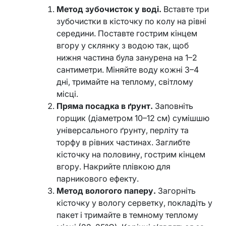
Метод зубочисток у воді.
Вставте три
зубочистки в кісточку по колу на рівні
середини. Поставте гострим кінцем
вгору у склянку з водою так, щоб
нижня частина була занурена на 1–2
сантиметри. Міняйте воду кожні 3–4
дні, тримайте на теплому, світлому
місці.
Пряма посадка в ґрунт.
Заповніть
горщик (діаметром 10–12 см) сумішшю
універсального ґрунту, перліту та
торфу в рівних частинах. Заглибте
кісточку на половину, гострим кінцем
вгору. Накрийте плівкою для
парникового ефекту.
Метод вологого паперу.
Загорніть
кісточку у вологу серветку, покладіть у
пакет і тримайте в темному теплому