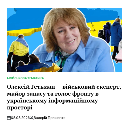
ВІЙСЬКОВА ТЕМАТИКА
POSTED
IN
Олексій Гетьман — військовий експерт,
майор запасу та голос фронту в
українському інформаційному
просторі
08.08.2026
Валерій Прищепко
Posted
by