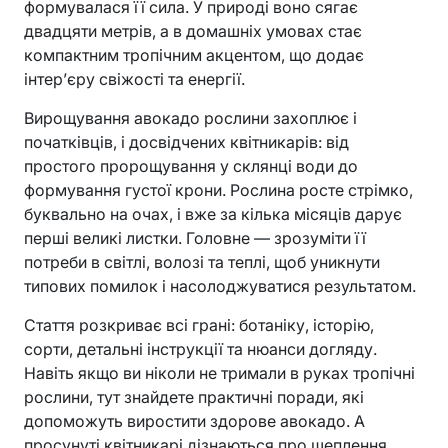
формувалася її сила. У природі воно сягає
двадцяти метрів, а в домашніх умовах стає
компактним тропічним акцентом, що додає
інтер’єру свіжості та енергії.
Вирощування авокадо рослини захоплює і
початківців, і досвідчених квітникарів: від
простого пророщування у склянці води до
формування густої крони. Рослина росте стрімко,
буквально на очах, і вже за кілька місяців дарує
перші великі листки. Головне — зрозуміти її
потреби в світлі, волозі та теплі, щоб уникнути
типових помилок і насолоджуватися результатом.
Стаття розкриває всі грані: ботаніку, історію,
сорти, детальні інструкції та нюанси догляду.
Навіть якщо ви ніколи не тримали в руках тропічні
рослини, тут знайдете практичні поради, які
допоможуть виростити здорове авокадо. А
просунуті квітникарі дізнаються про щеплення,