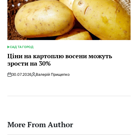
САД ТА ГОРОД
POSTED
IN
Ціни на картоплю восени можуть
зрости на 30%
30.07.2026
Валерій Прищепко
Posted
by
More From Author