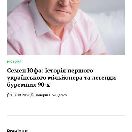
ІСТОРІЯ
POSTED
IN
Семен Юфа: історія першого
українського мільйонера та легенди
буремних 90-х
08.08.2026
Валерій Прищепко
Posted
by
Post
Previous: