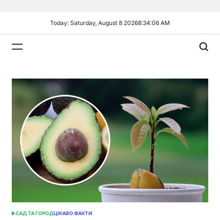
Skip
to
Today: Saturday, August 8 2026
8
:
34
:
08
AM
content
Plandiy
САД ТА ГОРОД
ЦІКАВО ФАКТИ
POSTED