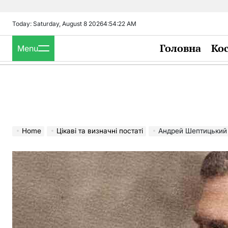
Skip
to
Today: Saturday, August 8 2026
4
:
54
:
23
AM
content
Головна
Ко
Menu
Home
Цікаві та визначні постаті
Андрей Шептицький 