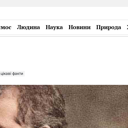
смос
Людина
Наука
Новини
Природа
Plandiy
цікаві факти