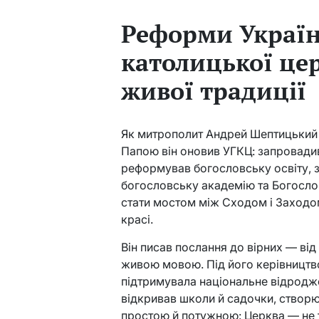
Реформи Україн
католицької це
живої традиції
Як митрополит Андрей Шептицький 
Папою він оновив УГКЦ: запровадив
реформував богословську освіту, 
богословську академію та Богосло
стати мостом між Сходом і Заходом
красі.
Він писав послання до вірних — від
живою мовою. Під його керівництв
підтримувала національне відродже
відкривав школи й садочки, створюв
простою й потужною: Церква — не т