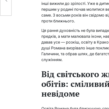
інші вижили до зрілості. Уже в дити
першим у родині почав молитися ве
саме. З восьми років він свідомо в
проти ближнього.
Ця рання духовність не була випад
предків, а мати малювала ікони, н
давав усе — розкіш, освіту в Крако
душі Романа визрівало інше поклик
Галичини, та обрав шлях, де багатс
служінням.
Від світського 
обітів: сміливи
невідоме
Освіта Романа була блискучою: споч