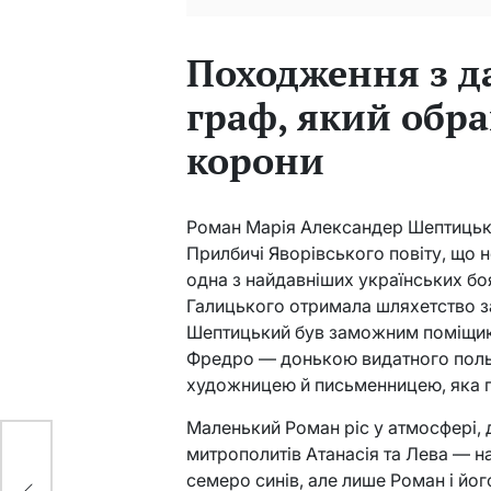
Походження з д
граф, який обра
корони
Роман Марія Александер Шептицьки
Прилбичі Яворівського повіту, що
одна з найдавніших українських бо
Галицького отримала шляхетство за
Шептицький був заможним поміщико
Фредро — донькою видатного поль
художницею й письменницею, яка п
Маленький Роман ріс у атмосфері, 
митрополитів Атанасія та Лева — н
семеро синів, але лише Роман і йог