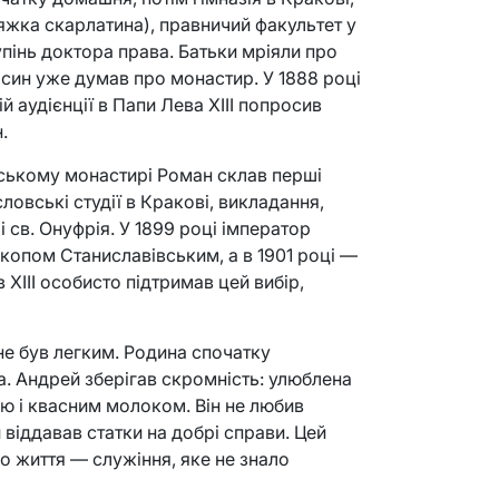
яжка скарлатина), правничий факультет у
тупінь доктора права. Батьки мріяли про
 син уже думав про монастир. У 1888 році
й аудієнції в Папи Лева XIII попросив
.
ському монастирі Роман склав перші
ловські студії в Кракові, викладання,
 св. Онуфрія. У 1899 році імператор
копом Станиславівським, а в 1901 році —
XIII особисто підтримав цей вибір,
не був легким. Родина спочатку
. Андрей зберігав скромність: улюблена
ю і квасним молоком. Він не любив
віддавав статки на добрі справи. Цей
о життя — служіння, яке не знало