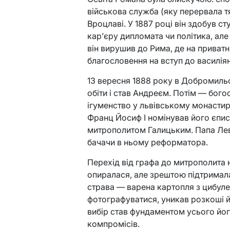
військова служба (яку перервала т
Вроцлаві. У 1887 році він здобув с
кар’єру дипломата чи політика, але
він вирушив до Рима, де на приватні
благословення на вступ до василіян
13 вересня 1888 року в Добромиль
обіти і став Андреєм. Потім — богос
ігуменство у львівському монастирі
Франц Йосиф I номінував його єпис
митрополитом Галицьким. Папа Лев 
бачачи в ньому реформатора.
Перехід від графа до митрополита 
опиралася, але зрештою підтримала
страва — варена картопля з цибуле
фотографуватися, уникав розкоші й 
вибір став фундаментом усього йог
компромісів.