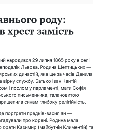
авнього роду:
в хрест замість
й народився 29 липня 1865 року в селі
 неподалік Львова. Родина Шептицьких —
ярських династій, яка ще за часів Данила
 вірну службу. Батько Іван Кантій
м і послом у парламенті, мати Софія
ського письменника, талановитою
рищепила синам глибоку релігійність.
де портрети предків-василіян —
агадували про корені. Родина мала
о брати Казимир (майбутній Климентій) та