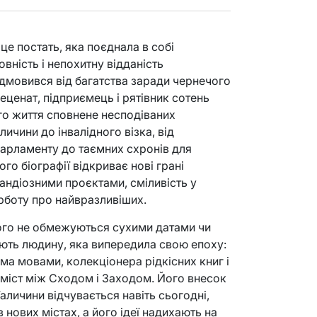
е постать, яка поєднала в собі
вність і непохитну відданість
ідмовився від багатства заради чернечого
ценат, підприємець і рятівник сотень
Його життя сповнене несподіваних
личини до інвалідного візка, від
парламенту до таємних схронів для
го біографії відкриває нові грані
андіозними проєктами, сміливість у
урботу про найвразливіших.
ого не обмежуються сухими датами чи
ють людину, яка випередила свою епоху:
ма мовами, колекціонера рідкісних книг і
ві міст між Сходом і Заходом. Його внесок
Галичини відчувається навіть сьогодні,
 нових містах, а його ідеї надихають на