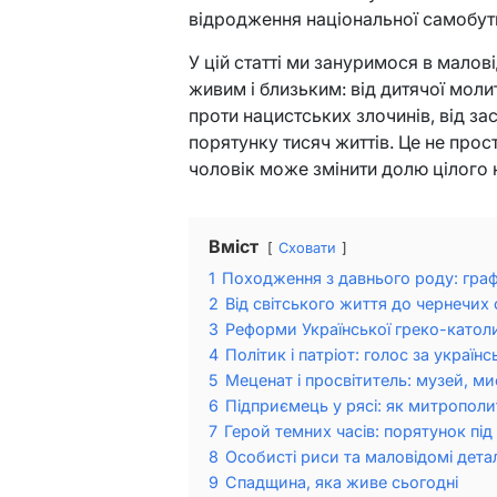
відродження національної самобутн
У цій статті ми зануримося в малов
живим і близьким: від дитячої мол
проти нацистських злочинів, від з
порятунку тисяч життів. Це не прост
чоловік може змінити долю цілого 
Вміст
Сховати
1
Походження з давнього роду: граф
2
Від світського життя до чернечих 
3
Реформи Української греко-католи
4
Політик і патріот: голос за україн
5
Меценат і просвітитель: музей, ми
6
Підприємець у рясі: як митрополи
7
Герой темних часів: порятунок пі
8
Особисті риси та маловідомі деталі
9
Спадщина, яка живе сьогодні