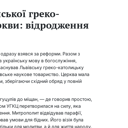
ської греко-
ркви: відродження
одразу взявся за реформи. Разом з
 українську мову в богослужіння,
заснував Львівську греко-католицьку
вське наукове товариство. Церква мала
, зберігаючи східний обряд у повній
 гуцулів до міщан, — де говорив простою,
ом УГКЦ перетворилася на силу, яка
ння. Митрополит відвідував парафії,
ав умови для бідних. Його візія була
ільки для молитви, а й для життя народу.