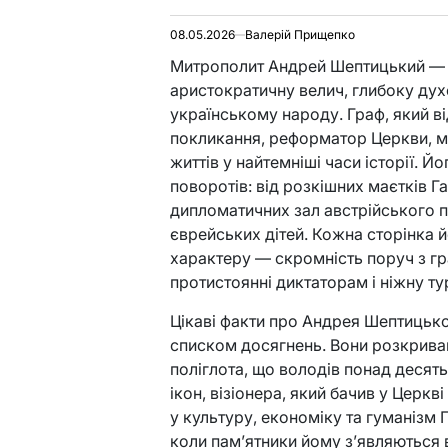
08.05.2026
Валерій Прищепко
Митрополит Андрей Шептицький — ц
аристократичну велич, глибоку духо
українському народу. Граф, який в
покликання, реформатор Церкви, ме
життів у найтемніші часи історії. 
поворотів: від розкішних маєтків Га
дипломатичних зал австрійського 
єврейських дітей. Кожна сторінка йо
характеру — скромність поруч з гр
протистоянні диктаторам і ніжну т
Цікаві факти про Андрея Шептицьк
списком досягнень. Вони розкрива
поліглота, що володів понад десять
ікон, візіонера, який бачив у Церк
у культуру, економіку та гуманізм 
коли пам’ятники йому з’являються в