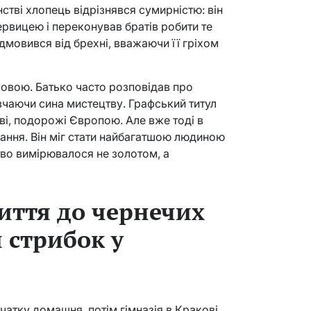
нстві хлопець відрізнявся сумирністю: він
рвицею і переконував братів робити те
ідмовився від брехні, вважаючи її гріхом
ковою. Батько часто розповідав про
авчаючи сина мистецтву. Графський титул
ві, подорожі Європою. Але вже тоді в
ання. Він міг стати найбагатшою людиною
тво вимірювалося не золотом, а
життя до чернечих
й стрибок у
атку домашня, потім гімназія в Кракові,