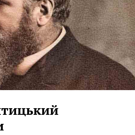
птицький
и