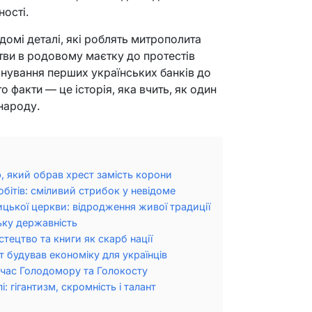
ості.
ідомі деталі, які роблять митрополита
итви в родовому маєтку до протестів
аснування перших українських банків до
о факти — це історія, яка вчить, як один
народу.
, який обрав хрест замість корони
обітів: сміливий стрибок у невідоме
цької церкви: відродження живої традиції
ську державність
стецтво та книги як скарб нації
т будував економіку для українців
д час Голодомору та Голокосту
: гігантизм, скромність і талант