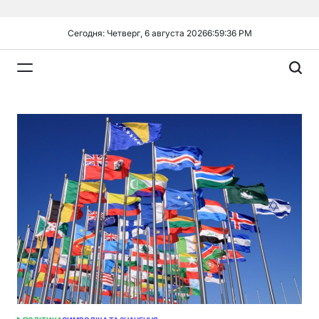
Перейти
к
Сегодня: Четверг, 6 августа 2026
6
:
59
:
38
PM
содержимому
Plandiy