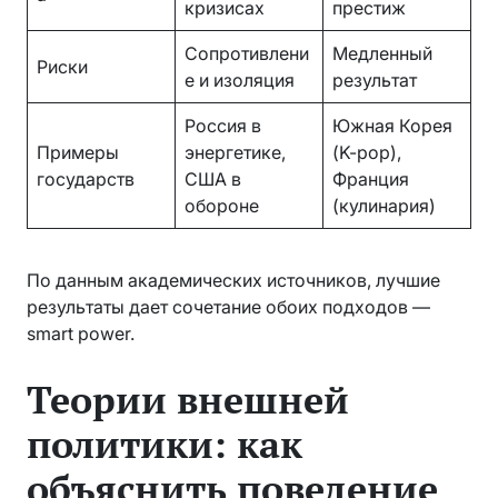
кризисах
престиж
Сопротивлени
Медленный
Риски
е и изоляция
результат
Россия в
Южная Корея
Примеры
энергетике,
(K-pop),
государств
США в
Франция
обороне
(кулинария)
По данным академических источников, лучшие
результаты дает сочетание обоих подходов —
smart power.
Теории внешней
политики: как
объяснить поведение