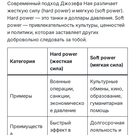
Современный подход Джозефа Ная различает
жесткую силу (hard power) и мягкую (soft power).
Hard power — это танки и доллары давления. Soft
power — привлекательность культуры, ценностей
и политики, которая заставляет других
добровольно следовать за тобой.
Hard power
Soft power
Категория
(жесткая
(мягкая сила)
сила)
Военные
Культурные
операции,
обмены, кино,
Примеры
санкции,
образование,
экономическо
гуманитарная
е давление
помощь
Быстрый
Долгосрочная
Преимуществ
эффект в
лояльность и
а