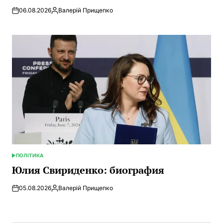
06.08.2026
Валерій Прищепко
Запись
от
ПОЛІТИКА
ОПУБЛИКОВАНО
В
Юлия Свириденко: биография
05.08.2026
Валерій Прищепко
Запись
от