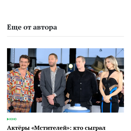
Еще от автора
КІНО
ОПУБЛИКОВАНО
В
Актёры «Мстителей»: кто сыграл