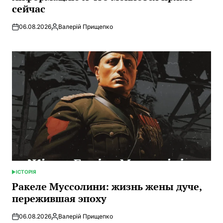
сейчас
06.08.2026
Валерій Прищепко
Запись
от
ІСТОРІЯ
ОПУБЛИКОВАНО
В
Ракеле Муссолини: жизнь жены дуче,
пережившая эпоху
06.08.2026
Валерій Прищепко
Запись