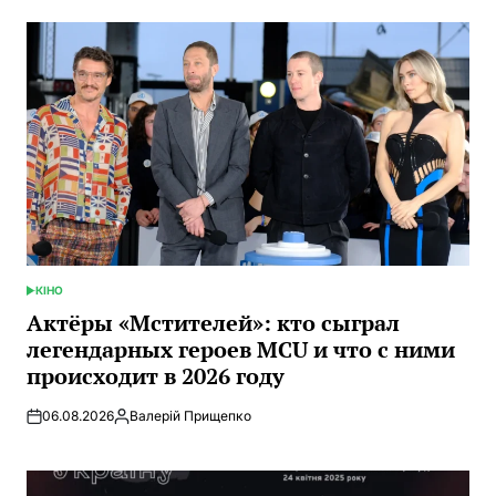
КІНО
ОПУБЛИКОВАНО
В
Актёры «Мстителей»: кто сыграл
легендарных героев MCU и что с ними
происходит в 2026 году
06.08.2026
Валерій Прищепко
Запись
от