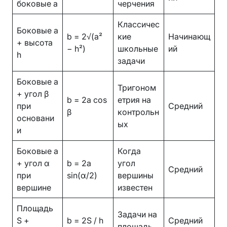
боковые a
черчения
Классичес
Боковые a
b = 2√(a²
кие
Начинающ
+ высота
− h²)
школьные
ий
h
задачи
Боковые a
Тригоном
+ угол β
b = 2a cos
етрия на
при
Средний
β
контрольн
основани
ых
и
Боковые a
Когда
+ угол α
b = 2a
угол
Средний
при
sin(α/2)
вершины
вершине
известен
Площадь
Задачи на
S +
b = 2S / h
Средний
площадь