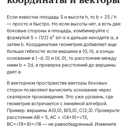
Если известна площадь S и высота h, то b = 2S / h
— просто и быстро. Но если высоты нет, а есть две
боковые стороны и площадь, комбинируйте с
формулой S = (1/2) a² sin α и дальше находите α, а
затем b. Координатная геометрия добавляет еще
больше гибкости: если вершина в (0, h), а концы
основания в (−d, 0) и (d, 0), то расстояние между
ними b = 2d, а проверка расстояний до вершины
дает a.
В векторном пространстве векторы боковых
сторон позволяют вычислить основание через
скалярное произведение. Это уже уровень, где
геометрия встречается с линейной алгеброй.
Пример: вершины A(0,0), B(5,0), C(2,3). Проверьте
расстояния AB = 5, AC = √(4+9)=√13,
BC=√(9+9)=√18 — не равнобедренный. Измените