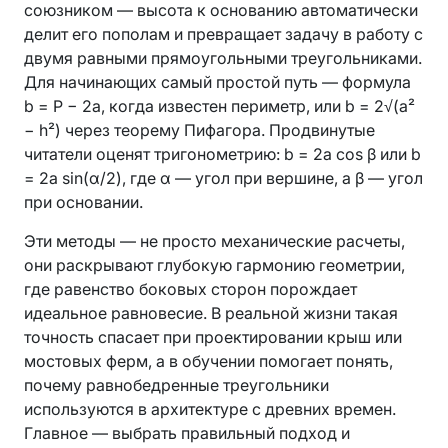
союзником — высота к основанию автоматически
делит его пополам и превращает задачу в работу с
двумя равными прямоугольными треугольниками.
Для начинающих самый простой путь — формула
b = P − 2a, когда известен периметр, или b = 2√(a²
− h²) через теорему Пифагора. Продвинутые
читатели оценят тригонометрию: b = 2a cos β или b
= 2a sin(α/2), где α — угол при вершине, а β — угол
при основании.
Эти методы — не просто механические расчеты,
они раскрывают глубокую гармонию геометрии,
где равенство боковых сторон порождает
идеальное равновесие. В реальной жизни такая
точность спасает при проектировании крыш или
мостовых ферм, а в обучении помогает понять,
почему равнобедренные треугольники
используются в архитектуре с древних времен.
Главное — выбрать правильный подход и