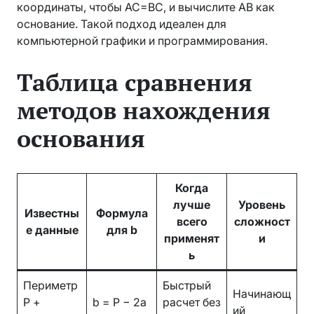
координаты, чтобы AC=BC, и вычислите AB как
основание. Такой подход идеален для
компьютерной графики и программирования.
Таблица сравнения
методов нахождения
основания
Когда
лучше
Уровень
Известны
Формула
всего
сложност
е данные
для b
применят
и
ь
Периметр
Быстрый
Начинающ
P +
b = P − 2a
расчет без
ий