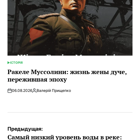
ІСТОРІЯ
ОПУБЛИКОВАНО
В
Ракеле Муссолини: жизнь жены дуче,
пережившая эпоху
06.08.2026
Валерій Прищепко
Запись
от
Навигация
Предыдущая:
по
Самый низкий уровень воды в реке: