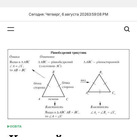
Перейти
к
Сегодня: Четверг, 6 августа 2026
3
:
59
:
09
PM
содержимому
Plandiy
ОСВІТА
ОПУБЛИКОВАНО
В