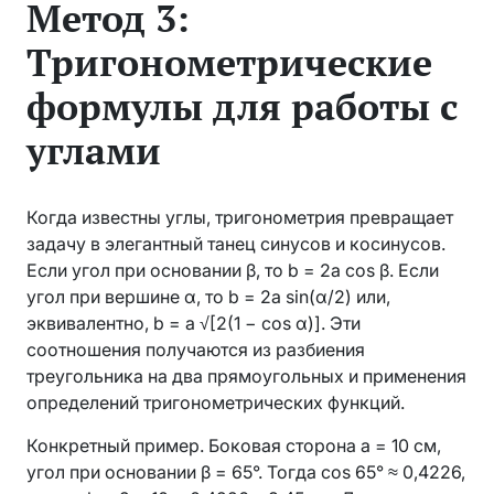
Метод 3:
Тригонометрические
формулы для работы с
углами
Когда известны углы, тригонометрия превращает
задачу в элегантный танец синусов и косинусов.
Если угол при основании β, то b = 2a cos β. Если
угол при вершине α, то b = 2a sin(α/2) или,
эквивалентно, b = a √[2(1 − cos α)]. Эти
соотношения получаются из разбиения
треугольника на два прямоугольных и применения
определений тригонометрических функций.
Конкретный пример. Боковая сторона a = 10 см,
угол при основании β = 65°. Тогда cos 65° ≈ 0,4226,