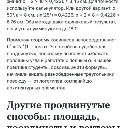
значит b = 2 × 10 × 0,4226 ≈ 8,45 см. Для точности
используйте калькулятор. Или другой вариант: α =
50°, a = 8 см. sin(25°) ≈ 0,4226, b = 2 × 8 × 0,4226 ≈
6,76 см. Оба метода дают одинаковый результат,
если углы суммируются до 180°.
Применяя теорему косинусов непосредственно:
b² = 2a²(1 − cos α). Это особенно удобно для
продвинутых, поскольку позволяет избежать
половины угла и работать с полным α. В нашей
практике студенты, освоившие эти формулы,
начинали видеть равнобедренные треугольники
повсюду — от логотипов компаний до
архитектурных элементов.
Другие продвинутые
способы: площадь,
координаты и векторы