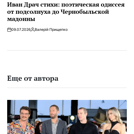
В
Иван Драч стихи: поэтическая одиссея
от подсолнуха до Чернобыльской
мадонны
09.07.2026
Валерій Прищепко
Запись
от
Еще от автора