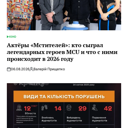
КІНО
ОПУБЛИКОВАНО
В
Актёры «Мстителей»: кто сыграл
легендарных героев MCU и что с ними
происходит в 2026 году
06.08.2026
Валерій Прищепко
Запись
от