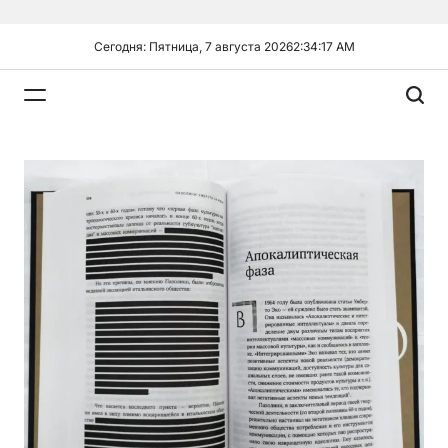
Перейти
к
Сегодня: Пятница, 7 августа 2026
2
:
34
:
17
AM
содержимому
Plandiy