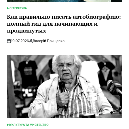
ЛІТЕРАТУРА
ОПУБЛИКОВАНО
В
Как правильно писать автобиографию:
полный гид для начинающих и
продвинутых
10.07.2026
Валерій Прищепко
Запись
от
КУЛЬТУРА ТА МИСТЕЦТВО
ОПУБЛИКОВАНО