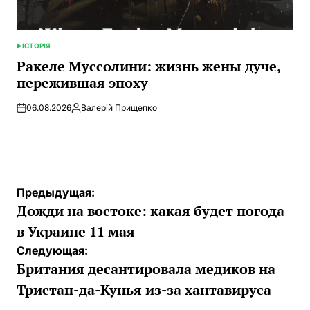
ІСТОРІЯ
ОПУБЛИКОВАНО
В
Ракеле Муссолини: жизнь жены дуче,
пережившая эпоху
06.08.2026
Валерій Прищепко
Запись
от
Навигация
Предыдущая:
по
Дожди на востоке: какая будет погода
записям
в Украине 11 мая
Следующая:
Британия десантировала медиков на
Тристан-да-Кунья из-за хантавируса