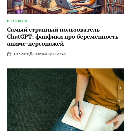
ЛІТЕРАТУРА
ОПУБЛИКОВАНО
В
Самый странный пользователь
ChatGPT: фанфики про беременность
аниме-персонажей
10.07.2026
Валерій Прищепко
Запись
от