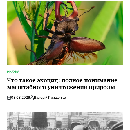
НАУКА
ОПУБЛИКОВАНО
В
Что такое экоцид: полное понимание
масштабного уничтожения природы
08.08.2026
Валерій Прищепко
Запись
от