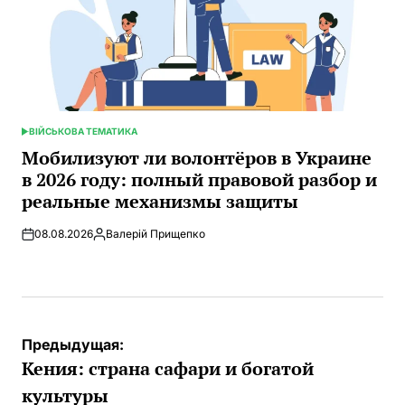
ВІЙСЬКОВА ТЕМАТИКА
ОПУБЛИКОВАНО
В
Мобилизуют ли волонтёров в Украине
в 2026 году: полный правовой разбор и
реальные механизмы защиты
08.08.2026
Валерій Прищепко
Запись
от
Навигация
Предыдущая:
по
Кения: страна сафари и богатой
записям
культуры