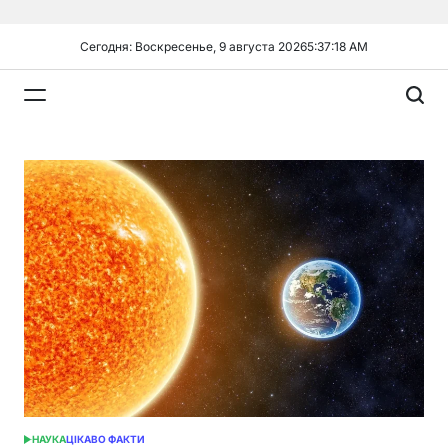
Перейти
к
Сегодня: Воскресенье, 9 августа 2026
5
:
37
:
19
AM
содержимому
Plandiy
НАУКА
ЦІКАВО ФАКТИ
ОПУБЛИКОВАНО