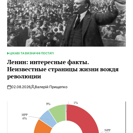
ЦІКАВІ ТА ВИЗНАЧНІ ПОСТАТІ
ОПУБЛИКОВАНО
В
Ленин: интересные факты.
Неизвестные страницы жизни вождя
революции
02.08.2026
Валерій Прищепко
Запись
от