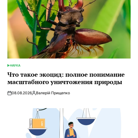
НАУКА
ОПУБЛИКОВАНО
В
Что такое экоцид: полное понимание
масштабного уничтожения природы
08.08.2026
Валерій Прищепко
Запись
от