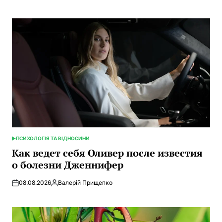
ПСИХОЛОГІЯ ТА ВІДНОСИНИ
ОПУБЛИКОВАНО
В
Как ведет себя Оливер после известия
о болезни Дженнифер
08.08.2026
Валерій Прищепко
Запись
от