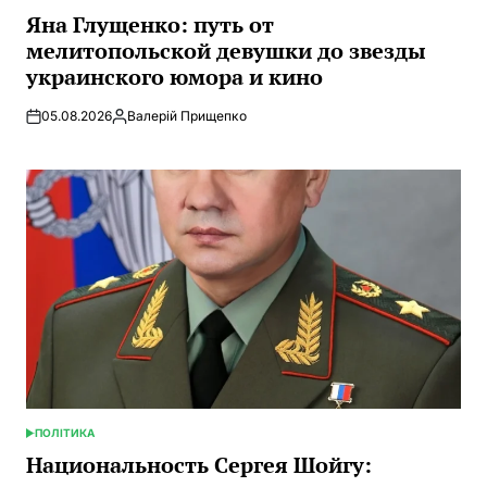
В
Яна Глущенко: путь от
мелитопольской девушки до звезды
украинского юмора и кино
05.08.2026
Валерій Прищепко
Запись
от
ПОЛІТИКА
ОПУБЛИКОВАНО
В
Национальность Сергея Шойгу: