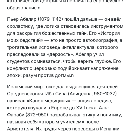
католической доктрины и повлиял на европейское
образование.n
Пьер Абеляр (1079–1142) пошёл дальше — он ввёл
схоластику, где логика становилась инструментом
для раскрытия божественных тайн. Его «История
моих бедствий» — это не просто автобиография, а
трогательная исповедь интеллектуала, которого
преследовали за «дерзость». Абеляр учил
студентов сомневаться, чтобы верить глубже. Его
конфликт с церковью подчёркивает напряжение
эпохи: разум против догмы.n
Исламский мир тоже дал выдающихся деятелей
Средневековья. Ибн Сина (Авиценна, 980–1037)
написал «Канон медицины» — энциклопедию,
которую изучали в Европе до XVII века. Аль-
Фараби (872–950) разрабатывал этику и политику,
называя себя «вторым учителем» после
Аристотеля. Их труды через переводы в Испании