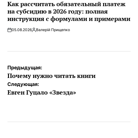
В
Как рассчитать обязательный платеж
на субсидию в 2026 году: полная
инструкция с формулами и примерами
05.08.2026
Валерій Прищепко
Запись
от
Навигация
Предыдущая:
по
Почему нужно читать книги
записям
Следующая:
Евген Гуцало «Звезда»