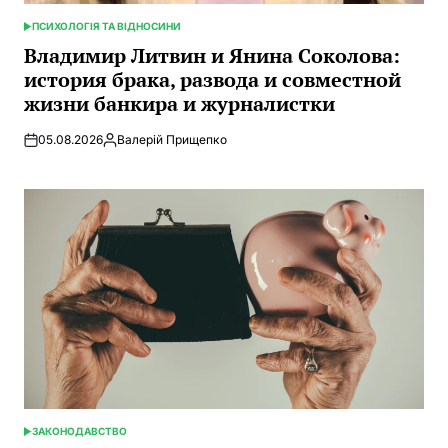
ПСИХОЛОГІЯ ТА ВІДНОСИНИ
ОПУБЛИКОВАНО
В
Владимир Литвин и Янина Соколова:
история брака, развода и совместной
жизни банкира и журналистки
05.08.2026
Валерій Прищепко
Запись
от
ЗАКОНОДАВСТВО
ОПУБЛИКОВАНО