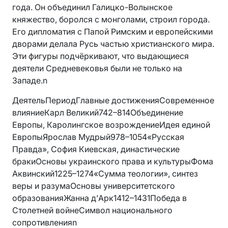
года. Он объединил Галицко-Волынское
княжество, боролся с монголами, строил города.
Его дипломатия с Папой Римским и европейскими
дворами делала Русь частью христианского мира.
Эти фигуры подчёркивают, что выдающиеся
деятели Средневековья были не только на
Западе.n
ДеятельПериодГлавные достиженияСовременное
влияниеКарл Великий742–814Объединение
Европы, Каролингское возрождениеИдея единой
ЕвропыЯрослав Мудрый978–1054«Русская
Правда», София Киевская, династические
бракиОсновы украинского права и культурыФома
Аквинский1225–1274«Сумма теологии», синтез
веры и разумаОсновы университетского
образованияЖанна д’Арк1412–1431Победа в
Столетней войнеСимвол национального
сопротивленияn