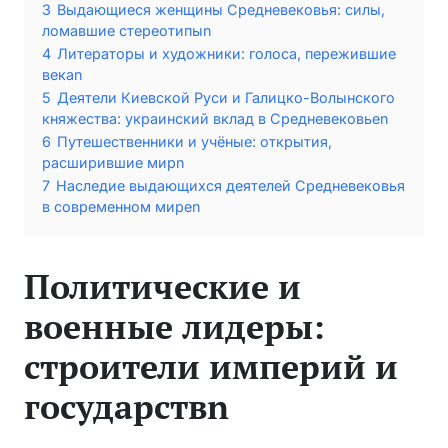
3
Выдающиеся женщины Средневековья: силы,
ломавшие стереотипыn
4
Литераторы и художники: голоса, пережившие
векаn
5
Деятели Киевской Руси и Галицко-Волынского
княжества: украинский вклад в Средневековьеn
6
Путешественники и учёные: открытия,
расширившие мирn
7
Наследие выдающихся деятелей Средневековья
в современном миреn
Политические и
военные лидеры:
строители империй и
государствn