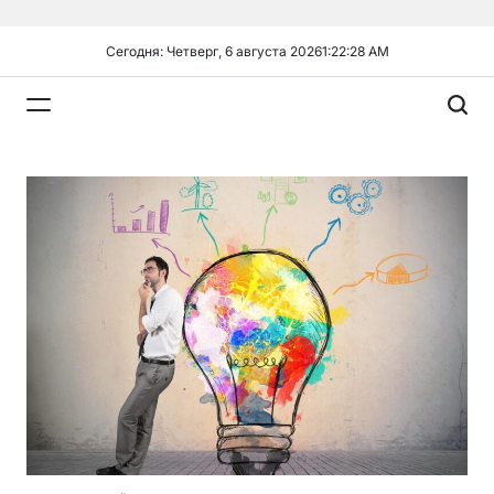
Перейти
к
Сегодня: Четверг, 6 августа 2026
1
:
22
:
29
AM
содержимому
Plandiy