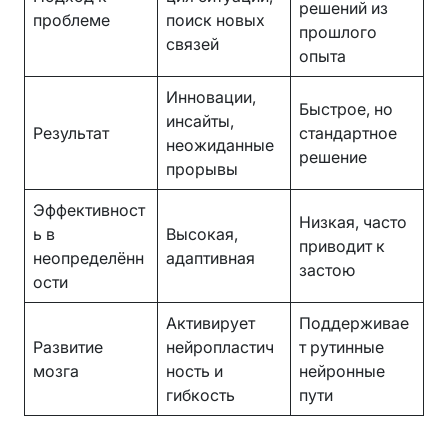
решений из
проблеме
поиск новых
прошлого
связей
опыта
Инновации,
Быстрое, но
инсайты,
Результат
стандартное
неожиданные
решение
прорывы
Эффективност
Низкая, часто
ь в
Высокая,
приводит к
неопределённ
адаптивная
застою
ости
Активирует
Поддерживае
Развитие
нейропластич
т рутинные
мозга
ность и
нейронные
гибкость
пути