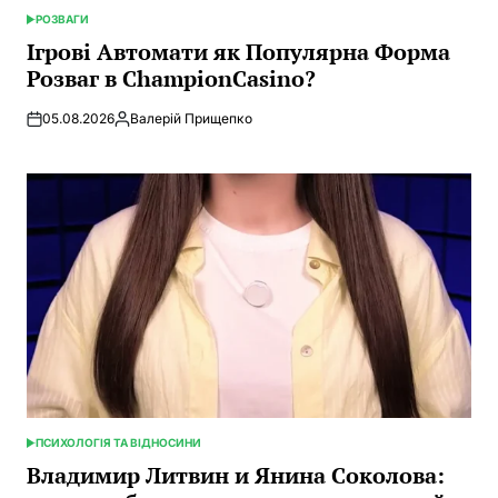
РОЗВАГИ
ОПУБЛИКОВАНО
В
Ігрові Автомати як Популярна Форма
Розваг в ChampionCasino?
05.08.2026
Валерій Прищепко
Запись
от
ПСИХОЛОГІЯ ТА ВІДНОСИНИ
ОПУБЛИКОВАНО
В
Владимир Литвин и Янина Соколова: