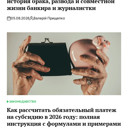
история брака, развода и совместной
жизни банкира и журналистки
05.08.2026
Валерій Прищепко
Запись
от
ЗАКОНОДАВСТВО
ОПУБЛИКОВАНО
В
Как рассчитать обязательный платеж
на субсидию в 2026 году: полная
инструкция с формулами и примерами