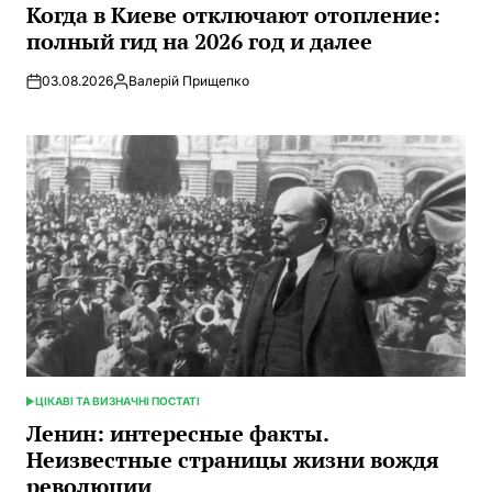
В
Когда в Киеве отключают отопление:
полный гид на 2026 год и далее
03.08.2026
Валерій Прищепко
Запись
от
ЦІКАВІ ТА ВИЗНАЧНІ ПОСТАТІ
ОПУБЛИКОВАНО
В
Ленин: интересные факты.
Неизвестные страницы жизни вождя
революции