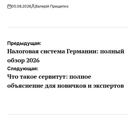
05.08.2026
Валерій Прищепко
Запись
от
Навигация
Предыдущая:
по
Налоговая система Германии: полный
записям
обзор 2026
Следующая:
Что такое сервитут: полное
объяснение для новичков и экспертов