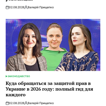
02.08.2026
Валерій Прищепко
Запись
от
ЗАКОНОДАВСТВО
ОПУБЛИКОВАНО
В
Куда обращаться за защитой прав в
Украине в 2026 году: полный гид для
каждого
02.08.2026
Валерій Прищепко
Запись