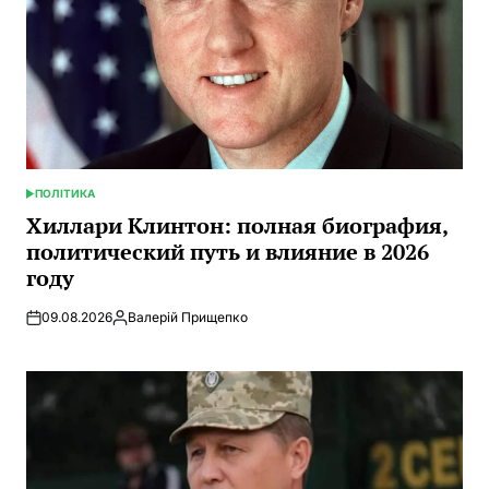
ПОЛІТИКА
ОПУБЛИКОВАНО
В
Хиллари Клинтон: полная биография,
политический путь и влияние в 2026
году
09.08.2026
Валерій Прищепко
Запись
от