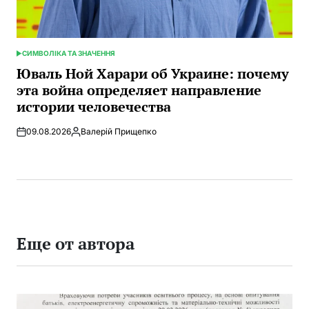
СИМВОЛІКА ТА ЗНАЧЕННЯ
ОПУБЛИКОВАНО
В
Юваль Ной Харари об Украине: почему
эта война определяет направление
истории человечества
09.08.2026
Валерій Прищепко
Запись
от
Еще от автора