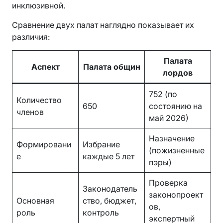
инклюзивной.
Сравнение двух палат наглядно показывает их
различия:
Палата
Аспект
Палата общин
лордов
752 (по
Количество
650
состоянию на
членов
май 2026)
Назначение
Формировани
Избрание
(пожизненные
е
каждые 5 лет
пэры)
Проверка
Законодатель
законопроект
Основная
ство, бюджет,
ов,
роль
контроль
экспертный