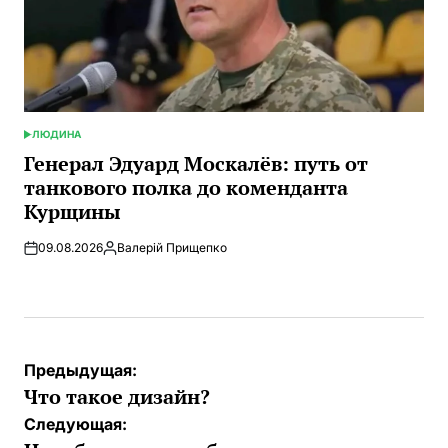
ЛЮДИНА
ОПУБЛИКОВАНО
В
Генерал Эдуард Москалёв: путь от
танкового полка до коменданта
Курщины
09.08.2026
Валерій Прищепко
Запись
от
Навигация
Предыдущая:
по
Что такое дизайн?
записям
Следующая: