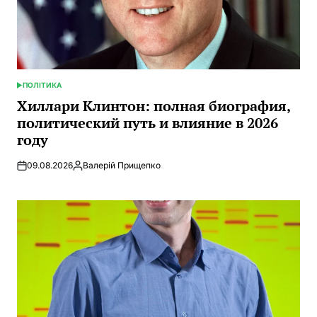
ПОЛІТИКА
ОПУБЛИКОВАНО
В
Хиллари Клинтон: полная биография,
политический путь и влияние в 2026
году
09.08.2026
Валерій Прищепко
Запись
от