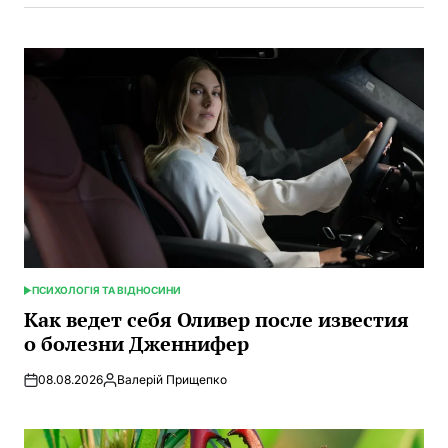
ПСИХОЛОГІЯ ТА ВІДНОСИНИ
ОПУБЛИКОВАНО
В
Как ведет себя Оливер после известия
о болезни Дженнифер
08.08.2026
Валерій Прищепко
Запись
от