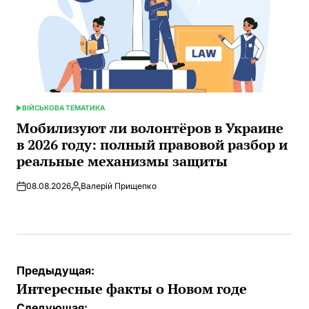
ВІЙСЬКОВА ТЕМАТИКА
ОПУБЛИКОВАНО
В
Мобилизуют ли волонтёров в Украине
в 2026 году: полный правовой разбор и
реальные механизмы защиты
08.08.2026
Валерій Прищепко
Запись
от
Навигация
Предыдущая:
по
Интересные факты о Новом годе
Следующая: