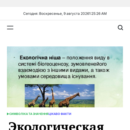
Перейти
к
Сегодня: Воскресенье, 9 августа 2026
1
:
25
:
27
AM
содержимому
Plandiy
СИМВОЛІКА ТА ЗНАЧЕННЯ
ЦІКАВО ФАКТИ
ОПУБЛИКОВАНО
Экологическая
В