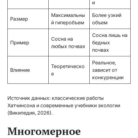
и
Максимальны
Более узкий
Размер
й гиперобъем
объем
Сосна лишь на
Сосна на
Пример
бедных
любых почвах
почвах
Реальное,
Теоретическо
Влияние
зависит от
е
конкуренции
Источник данных: классические работы
Хатчинсона и современные учебники экологии
(Википедия, 2026).
Многомерное