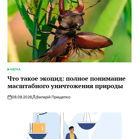
НАУКА
ОПУБЛИКОВАНО
В
Что такое экоцид: полное понимание
масштабного уничтожения природы
08.08.2026
Валерій Прищепко
Запись
от