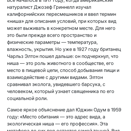
Все началось в 1917 году, когда американский
натуралист Джозеф Гриннелл изучал
калифорнийских пересмешников и ввел термин
«ниша» для описания условий, при которых вид
может выживать в конкретном месте. Для него
это были прежде всего пространство и
физические параметры — температура,
влажность, укрытия. Но уже в 1927 году британец
Чарльз Элтон пошел дальше: он подчеркнул, что
ниша — это роль животного в сообществе, его
место в пищевой цепи, способ добывания пищи и
взаимодействие с другими видами. Элтон
сравнивал эколога, увидевшего барсука, с
человеком, который узнает священника по его
социальной роли.
Самое яркое объяснение дал Юджин Одум в 1959
году: «Место обитания — это адрес вида, а
экологическая ниша — его профессия». Эта
метафора до сих пор остается самой точной. Вид