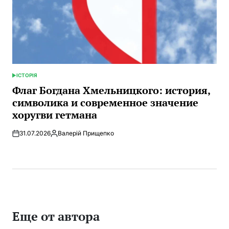
ІСТОРІЯ
ОПУБЛИКОВАНО
В
Флаг Богдана Хмельницкого: история,
символика и современное значение
хоругви гетмана
31.07.2026
Валерій Прищепко
Запись
от
Еще от автора