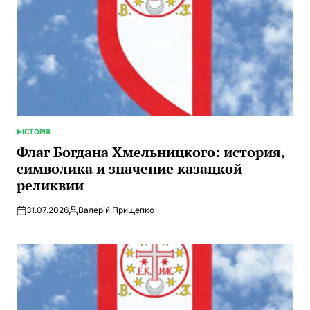
ІСТОРІЯ
ОПУБЛИКОВАНО
В
Флаг Богдана Хмельницкого: история,
символика и значение казацкой
реликвии
31.07.2026
Валерій Прищепко
Запись
от