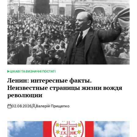
ЦІКАВІ ТА ВИЗНАЧНІ ПОСТАТІ
ОПУБЛИКОВАНО
В
Ленин: интересные факты.
Неизвестные страницы жизни вождя
революции
02.08.2026
Валерій Прищепко
Запись
от