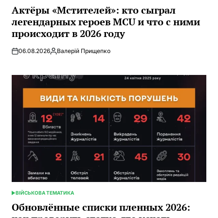
В
Актёры «Мстителей»: кто сыграл
легендарных героев MCU и что с ними
происходит в 2026 году
06.08.2026
Валерій Прищепко
Запись
от
ВІЙСЬКОВА ТЕМАТИКА
ОПУБЛИКОВАНО
В
Обновлённые списки пленных 2026: