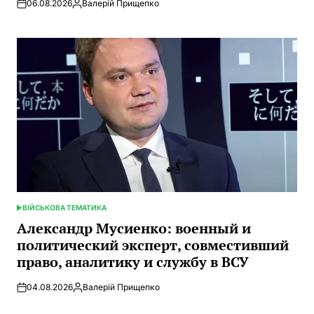
06.08.2026
Валерій Прищепко
Запись
от
ВІЙСЬКОВА ТЕМАТИКА
ОПУБЛИКОВАНО
В
Александр Мусиенко: военный и
политический эксперт, совместивший
право, аналитику и службу в ВСУ
04.08.2026
Валерій Прищепко
Запись
от