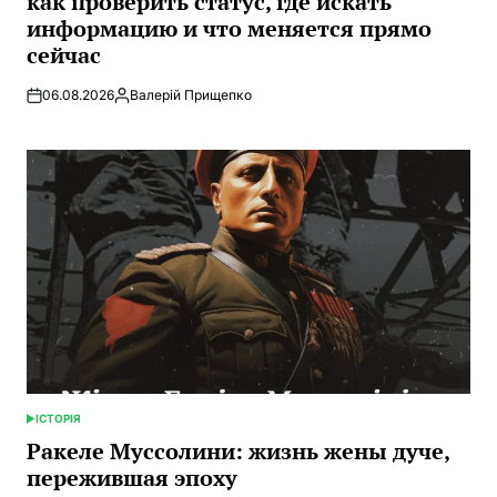
как проверить статус, где искать
информацию и что меняется прямо
сейчас
06.08.2026
Валерій Прищепко
Запись
от
ІСТОРІЯ
ОПУБЛИКОВАНО
В
Ракеле Муссолини: жизнь жены дуче,
пережившая эпоху