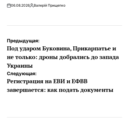
06.08.2026
Валерій Прищепко
Запись
от
Навигация
Предыдущая:
по
Под ударом Буковина, Прикарпатье и
записям
не только: дроны добрались до запада
Украины
Следующая:
Регистрация на ЕВИ и ЕФВВ
завершается: как подать документы