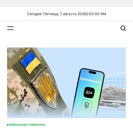
Перейти
к
Сегодня: Пятница, 7 августа 2026
2
:
00
:
00
AM
содержимому
Plandiy
ВІЙСЬКОВА ТЕМАТИКА
ОПУБЛИКОВАНО
В