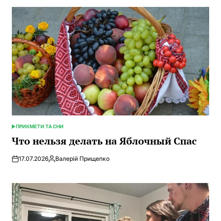
ПРИКМЕТИ ТА СНИ
ОПУБЛИКОВАНО
В
Что нельзя делать на Яблочный Спас
17.07.2026
Валерій Прищепко
Запись
от