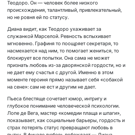
Теодоро. Он — человек более низкого
происхождения, талантливый, привлекательный,
но не ровня ей по статусу.
Диана видит, как Теодоро ухаживает за
служанкой Марселой. Ревность вспыхивает
мгновенно. Графиня то поощряет секретаря, то
насмехается над ним, то помогает жениться, то
блокирует все попытки. Она сама не может
признать любовь из-за дворянской гордости, но и
не дает ему счастья с другой. Именно в этом
моменте героиня прямо называет себя «собакой
на сене»: сам не ест и другим не дает.
Пьеса блестяще сочетает юмор, интригу и
глубокое понимание человеческой психологии.
Лопе де Вега, мастер «комедии плаща и шпаги»,
показывает, как социальные барьеры, гордость и
страх потерять статус превращают любовь в
пытку. В финале любовь побеждает — Диана