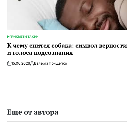
ПРИКМЕТИ ТА СНИ
ОПУБЛИКОВАНО
В
К чему снится собака: символ верности
и голоса подсознания
15.06.2026
Валерій Прищепко
Запись
от
Еще от автора