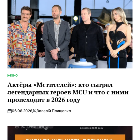
КІНО
ОПУБЛИКОВАНО
В
Актёры «Мстителей»: кто сыграл
легендарных героев MCU и что с ними
происходит в 2026 году
06.08.2026
Валерій Прищепко
Запись
от