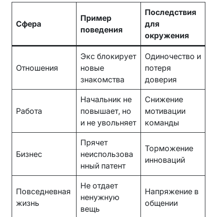
Последствия
Пример
Сфера
для
поведения
окружения
Экс блокирует
Одиночество и
Отношения
новые
потеря
знакомства
доверия
Начальник не
Снижение
Работа
повышает, но
мотивации
и не увольняет
команды
Прячет
Торможение
Бизнес
неиспользова
инноваций
нный патент
Не отдает
Повседневная
Напряжение в
ненужную
жизнь
общении
вещь