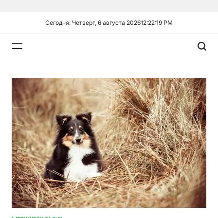
Перейти
к
Сегодня: Четверг, 6 августа 2026
12
:
22
:
20
PM
содержимому
Plandiy