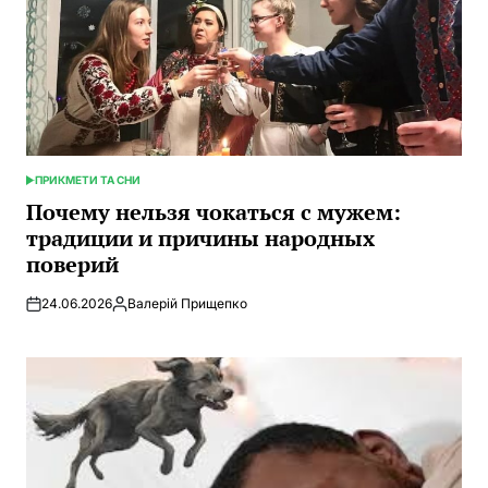
ПРИКМЕТИ ТА СНИ
ОПУБЛИКОВАНО
В
Почему нельзя чокаться с мужем:
традиции и причины народных
поверий
24.06.2026
Валерій Прищепко
Запись
от