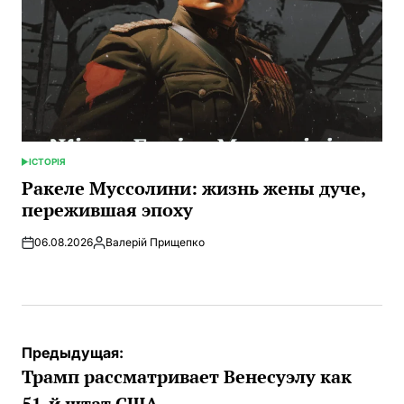
ІСТОРІЯ
ОПУБЛИКОВАНО
В
Ракеле Муссолини: жизнь жены дуче,
пережившая эпоху
06.08.2026
Валерій Прищепко
Запись
от
Навигация
Предыдущая:
по
Трамп рассматривает Венесуэлу как
записям
51-й штат США