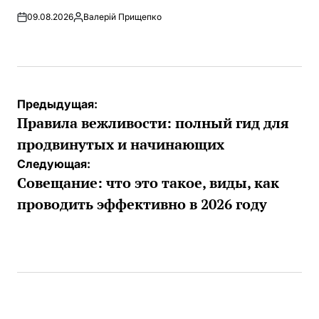
09.08.2026
Валерій Прищепко
Запись
от
Навигация
Предыдущая:
по
Правила вежливости: полный гид для
записям
продвинутых и начинающих
Следующая:
Совещание: что это такое, виды, как
проводить эффективно в 2026 году