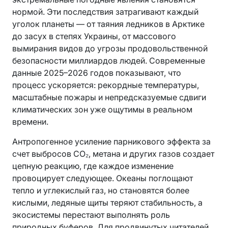
нормой. Эти последствия затрагивают каждый
уголок планеты — от таяния ледников в Арктике
до засух в степях Украины, от массового
вымирания видов до угрозы продовольственной
безопасности миллиардов людей. Современные
данные 2025–2026 годов показывают, что
процесс ускоряется: рекордные температуры,
масштабные пожары и непредсказуемые сдвиги
климатических зон уже ощутимы в реальном
времени.
Антропогенное усиление парникового эффекта за
счет выбросов CO₂, метана и других газов создает
цепную реакцию, где каждое изменение
провоцирует следующее. Океаны поглощают
тепло и углекислый газ, но становятся более
кислыми, ледяные щиты теряют стабильность, а
экосистемы перестают выполнять роль
природных буферов. Для продвинутых читателей