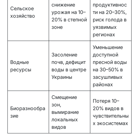
снижение
продуктивнос
Сельское
урожая на 10–
ти на 20–30%,
хозяйство
20% в степной
риск голода в
зоне
уязвимых
регионах
Уменьшение
Засоление
доступной
Водные
почв, дефицит
пресной воды
ресурсы
воды в центре
на 30–50% в
Украины
засушливых
районах
Смещение
Потеря 10–
зон,
Биоразнообра
20% видов в
вымирание
зие
чувствительны
локальных
х экосистемах
видов