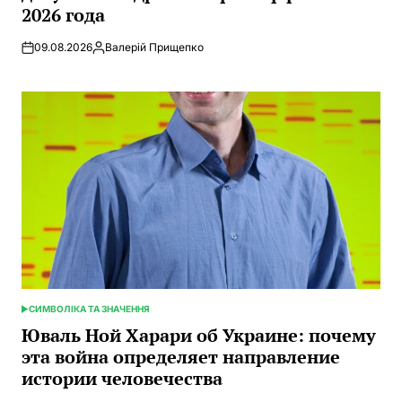
2026 года
09.08.2026
Валерій Прищепко
Запись
от
СИМВОЛІКА ТА ЗНАЧЕННЯ
ОПУБЛИКОВАНО
В
Юваль Ной Харари об Украине: почему
эта война определяет направление
истории человечества