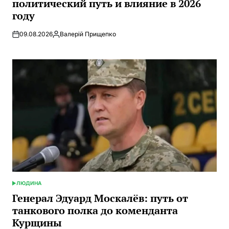
политический путь и влияние в 2026
году
09.08.2026
Валерій Прищепко
Запись
от
ЛЮДИНА
ОПУБЛИКОВАНО
В
Генерал Эдуард Москалёв: путь от
танкового полка до коменданта
Курщины