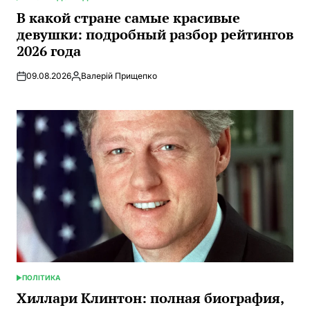
ОПУБЛИКОВАНО
В
В какой стране самые красивые
девушки: подробный разбор рейтингов
2026 года
09.08.2026
Валерій Прищепко
Запись
от
ПОЛІТИКА
ОПУБЛИКОВАНО
В
Хиллари Клинтон: полная биография,