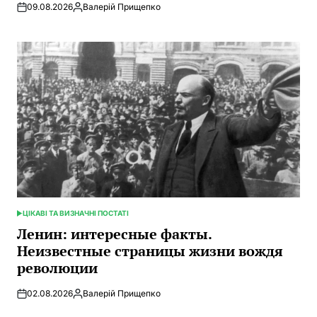
09.08.2026
Валерій Прищепко
Запись
от
ЦІКАВІ ТА ВИЗНАЧНІ ПОСТАТІ
ОПУБЛИКОВАНО
В
Ленин: интересные факты.
Неизвестные страницы жизни вождя
революции
02.08.2026
Валерій Прищепко
Запись
от