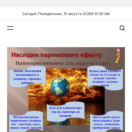
Перейти
к
Сегодня: Понедельник, 10 августа 2026
4
:
10
:
31
AM
содержимому
Plandiy