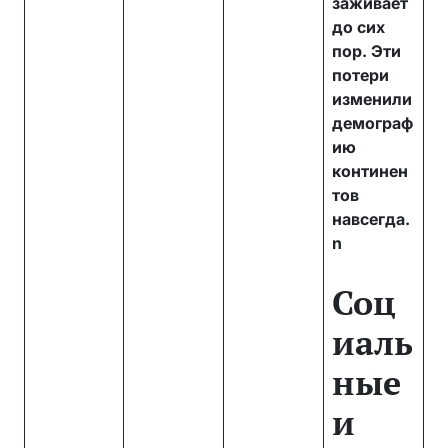
заживает
до сих
пор. Эти
потери
изменили
демограф
ию
континен
тов
навсегда.
n
Соц
иаль
ные
и