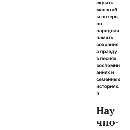
скрыть
масштаб
ы потерь,
но
народная
память
сохранил
а правду
в песнях,
воспомин
аниях и
семейных
историях.
n
Нау
чно-