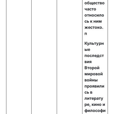
общество
часто
относило
сь к ним
жестоко.
n
Культурн
ые
последст
вия
Второй
мировой
войны
проявили
сь в
литерату
ре, кино и
философи