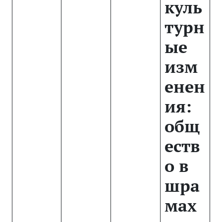
куль
турн
ые
изм
енен
ия:
общ
еств
о в
шра
мах