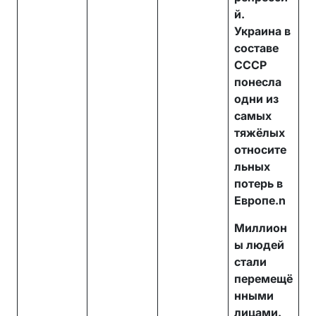
й.
Украина в
составе
СССР
понесла
одни из
самых
тяжёлых
относите
льных
потерь в
Европе.n
Миллион
ы людей
стали
перемещё
нными
лицами.