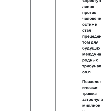
«преступ
ления
против
человечн
ости» и
стал
прецеден
том для
будущих
междуна
родных
трибунал
ов.n
Психолог
ическая
травма
затронула
миллион