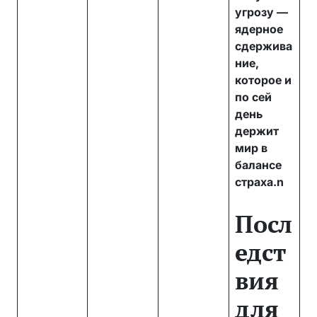
угрозу —
ядерное
сдержива
ние,
которое и
по сей
день
держит
мир в
балансе
страха.n
Посл
едст
вия
для