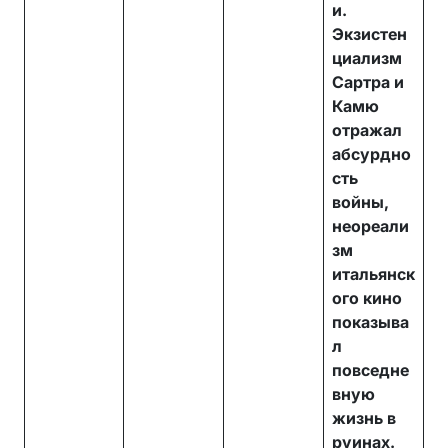
и.
Экзистен
циализм
Сартра и
Камю
отражал
абсурдно
сть
войны,
неореали
зм
итальянск
ого кино
показыва
л
повседне
вную
жизнь в
руинах.