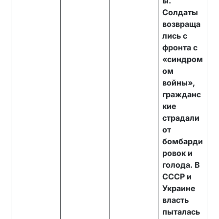
ы.
Солдаты
возвраща
лись с
фронта с
«синдром
ом
войны»,
гражданс
кие
страдали
от
бомбарди
ровок и
голода. В
СССР и
Украине
власть
пыталась