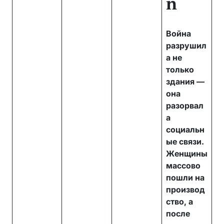
n
Война
разрушил
а не
только
здания —
она
разорвал
а
социальн
ые связи.
Женщины
массово
пошли на
производ
ство, а
после