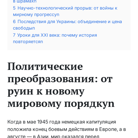
в шрамахn
5
Научно-технологический прорыв: от войны к
мирному прогрессуn
6
Последствия для Украины: объединение и цена
свободыn
7
Уроки для XXI века: почему история
повторяетсяn
Политические
преобразования: от
руин к новому
мировому порядкуn
Когда в мае 1945 года немецкая капитуляция
положила конец боевым действиям в Европе, а в
августе — в Азии, мир оказался перед