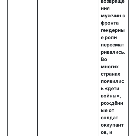
возвраще
ния
мужчин с
фронта
гендерны
е роли
пересмат
ривались.
Во
многих
странах
появилис
ь «дети
войны»,
рождённ
ые от
солдат
оккупант
ов, и