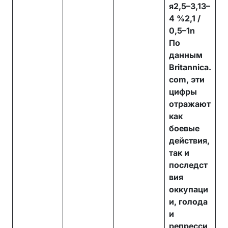
я2,5–3,13–
4 %2,1 /
0,5–1n
По
данным
Britannica.
com, эти
цифры
отражают
как
боевые
действия,
так и
последст
вия
оккупаци
и, голода
и
репресси