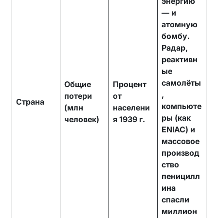
энергию
— и
атомную
бомбу.
Радар,
реактивн
ые
самолёты
Общие
Процент
,
потери
от
Страна
компьюте
(млн
населени
ры (как
человек)
я 1939 г.
ENIAC) и
массовое
производ
ство
пеницилл
ина
спасли
миллион