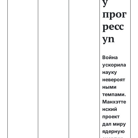
у
прог
ресс
уn
Война
ускорила
науку
невероят
ными
темпами.
Манхэтте
нский
проект
дал миру
ядерную