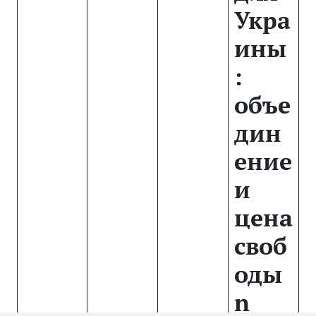
Укра
ины
:
объе
дин
ение
и
цена
своб
оды
n