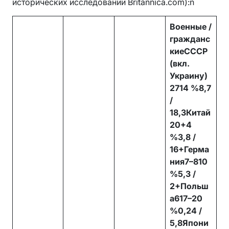
исторических исследований Britannica.com):n
Военные /
гражданс
киеСССР
(вкл.
Украину)
2714 %8,7
/
18,3Китай
20+4
%3,8 /
16+Герма
ния7–810
%5,3 /
2+Польш
а617–20
%0,24 /
5,8Япони