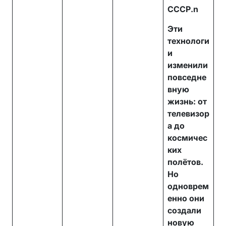
СССР.n
Эти
технологи
и
изменили
повседне
вную
жизнь: от
телевизор
а до
космичес
ких
полётов.
Но
одноврем
енно они
создали
новую