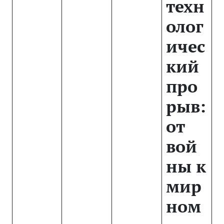
техн
олог
ичес
кий
про
рыв:
от
вой
ны к
мир
ном