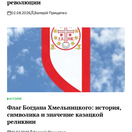
революции
02.08.2026
Валерій Прищепко
Запись
от
ІСТОРІЯ
ОПУБЛИКОВАНО
В
Флаг Богдана Хмельницкого: история,
символика и значение казацкой
реликвии