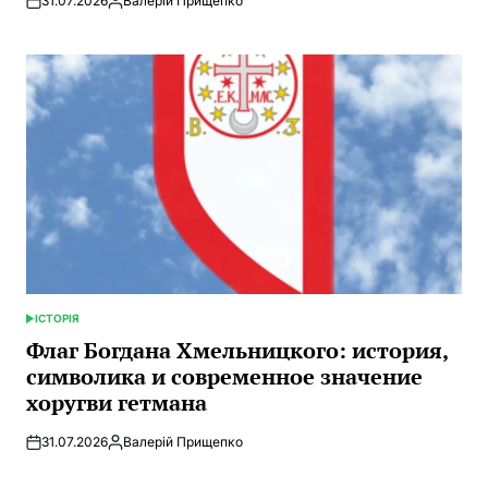
31.07.2026
Валерій Прищепко
Запись
от
ІСТОРІЯ
ОПУБЛИКОВАНО
В
Флаг Богдана Хмельницкого: история,
символика и современное значение
хоругви гетмана
31.07.2026
Валерій Прищепко
Запись
от