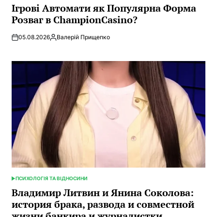
В
Ігрові Автомати як Популярна Форма
Розваг в ChampionCasino?
05.08.2026
Валерій Прищепко
Запись
от
ПСИХОЛОГІЯ ТА ВІДНОСИНИ
ОПУБЛИКОВАНО
В
Владимир Литвин и Янина Соколова:
история брака, развода и совместной
жизни банкира и журналистки