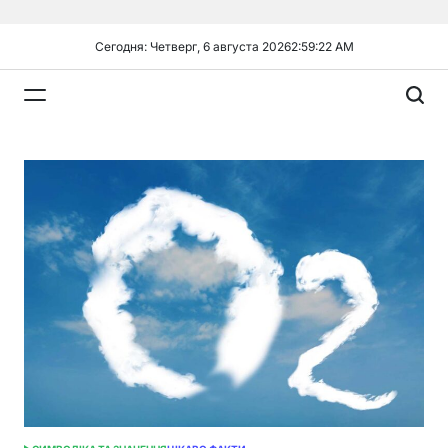
Перейти
к
Сегодня: Четверг, 6 августа 2026
2
:
59
:
24
AM
содержимому
Plandiy