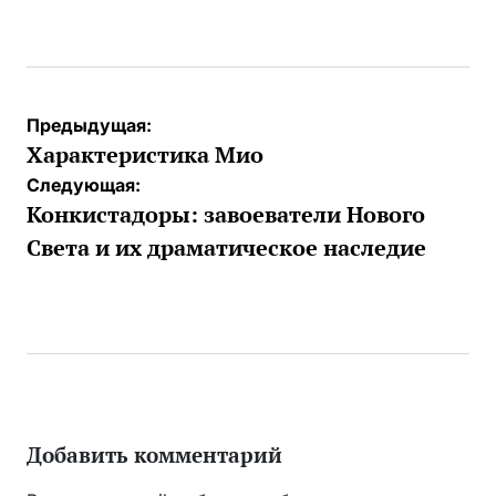
от
Навигация
Предыдущая:
по
Характеристика Мио
записям
Следующая:
Конкистадоры: завоеватели Нового
Света и их драматическое наследие
Добавить комментарий