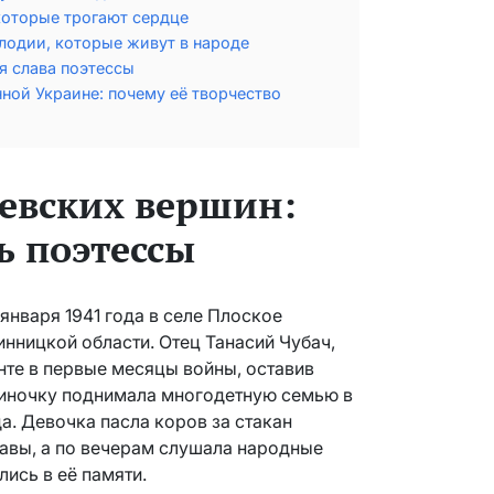
которые трогают сердце
лодии, которые живут в народе
я слава поэтессы
ной Украине: почему её творчество
иевских вершин:
 поэтессы
января 1941 года в селе Плоское
ницкой области. Отец Танасий Чубач,
нте в первые месяцы войны, оставив
диночку поднимала многодетную семью в
а. Девочка пасла коров за стакан
равы, а по вечерам слушала народные
лись в её памяти.