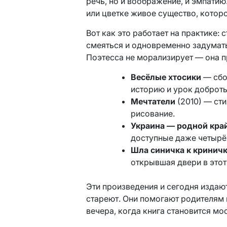
речь, но и воображение, и эмпати
или цветке живое существо, котор
Вот как это работает на практике:
смеяться и одновременно задуматьс
Поэтесса не морализирует — она п
Весёлые хтосики
— сбо
историю и урок доброты
Мечтатели
(2010) — сти
рисование.
Украина — родной кра
доступные даже четырё
Шла синичка к кринич
открывшая двери в этот
Эти произведения и сегодня издаю
стареют. Они помогают родителям 
вечера, когда книга становится м