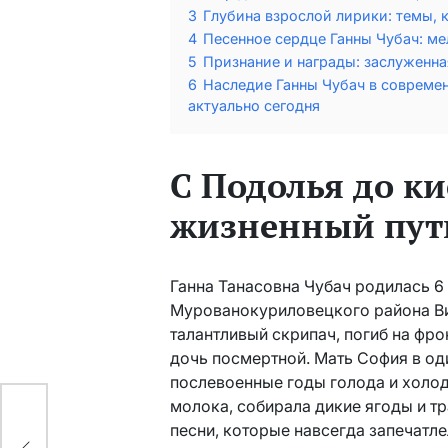
3
Глубина взрослой лирики: темы, 
4
Песенное сердце Ганны Чубач: ме
5
Признание и награды: заслуженна
6
Наследие Ганны Чубач в современ
актуально сегодня
С Подолья до к
жизненный путь
Ганна Танасовна Чубач родилась 6 
Мурованокуриловецкого района Вин
талантливый скрипач, погиб на фро
дочь посмертной. Мать София в о
послевоенные годы голода и холод
молока, собирала дикие ягоды и т
во
песни, которые навсегда запечатле
х