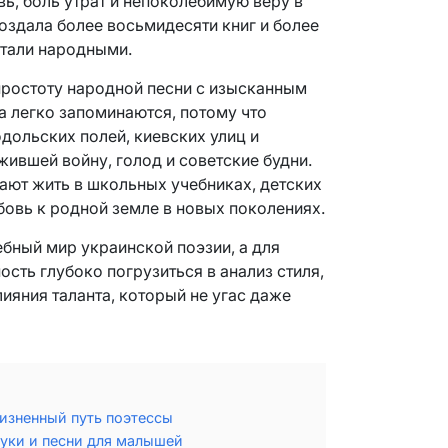
, боль утрат и непоколебимую веру в
оздала более восьмидесяти книг и более
стали народными.
простоту народной песни с изысканным
а легко запоминаются, потому что
дольских полей, киевских улиц и
ившей войну, голод и советские будни.
ают жить в школьных учебниках, детских
бовь к родной земле в новых поколениях.
бный мир украинской поэзии, а для
сть глубоко погрузиться в анализ стиля,
лияния таланта, который не угас даже
изненный путь поэтессы
буки и песни для малышей