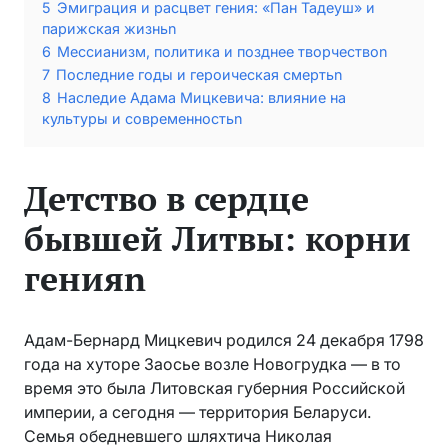
5
Эмиграция и расцвет гения: «Пан Тадеуш» и
парижская жизньn
6
Мессианизм, политика и позднее творчествоn
7
Последние годы и героическая смертьn
8
Наследие Адама Мицкевича: влияние на
культуры и современностьn
Детство в сердце
бывшей Литвы: корни
генияn
Адам-Бернард Мицкевич родился 24 декабря 1798
года на хуторе Заосье возле Новогрудка — в то
время это была Литовская губерния Российской
империи, а сегодня — территория Беларуси.
Семья обедневшего шляхтича Николая