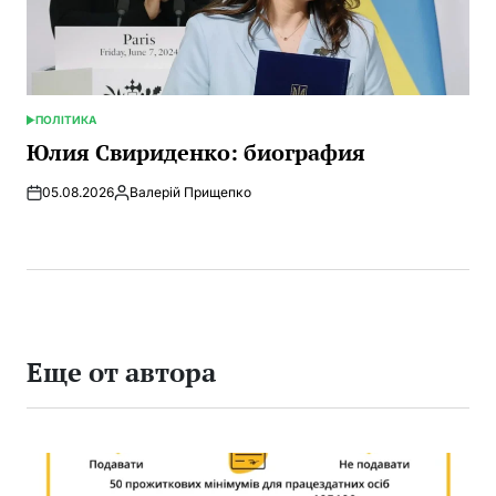
ПОЛІТИКА
ОПУБЛИКОВАНО
В
Юлия Свириденко: биография
05.08.2026
Валерій Прищепко
Запись
от
Еще от автора