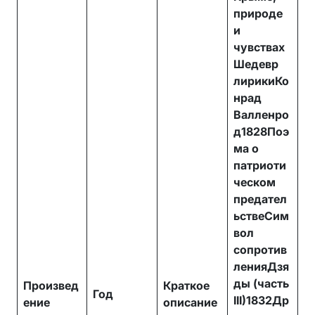
природе
и
чувствах
Шедевр
лирикиКо
нрад
Валленро
д1828Поэ
ма о
патриоти
ческом
предател
ьствеСим
вол
сопротив
ленияДзя
ды (часть
Произвед
Краткое
Год
III)1832Др
ение
описание