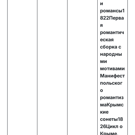
и
романсы1
822Перва
я
романтич
еская
сборка с
народны
ми
мотивами
Манифест
польског
о
романтиз
маКрымс
кие
сонеты18
26Цикл о
Крыме,