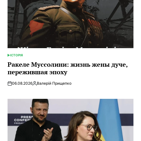
ІСТОРІЯ
ОПУБЛИКОВАНО
В
Ракеле Муссолини: жизнь жены дуче,
пережившая эпоху
06.08.2026
Валерій Прищепко
Запись
от