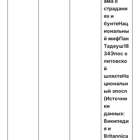
ама о
страдани
ях и
бунтеНац
иональны
й мифПан
Тадеуш18
34Эпос о
литовско
й
шляхтеНа
циональн
ый эпосn
(Источни
ки
данных:
Википеди
я и
Britannica