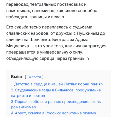
переводах, театральных постановках и
памятниках, напоминая, как слово способно
побеждать границы и века.n
Его судьба тесно переплелась с судьбами
славянских народов: от дружбы с Пушкиным до
влияния на Шевченко. Биография Адама
Мицкевича — это урок того, как личная трагедия
превращается в универсальную силу,
объединяющую сердца через границы.n
Вміст
Сховати
1
Детство в сердце бывшей Литвы: корни генияn
2
Студенческие годы в Вильнюсе: пробуждение
патриота и поэтаn
3
Первая любовь и ранние произведения: огонь
романтизмаn
4
Арест, ссылка в Россию: испытание огнемn