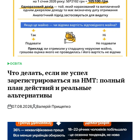
ОСВІТА
ОПУБЛИКОВАНО
В
Что делать, если не успел
зарегистрироваться на НМТ: полный
план действий и реальные
альтернативы
07.08.2026
Валерій Прищепко
Запись
от