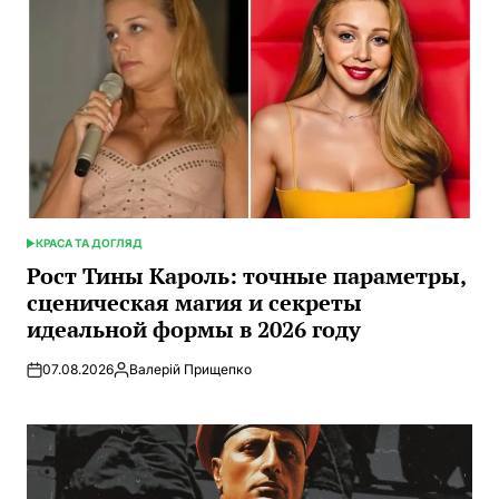
КРАСА ТА ДОГЛЯД
ОПУБЛИКОВАНО
В
Рост Тины Кароль: точные параметры,
сценическая магия и секреты
идеальной формы в 2026 году
07.08.2026
Валерій Прищепко
Запись
от