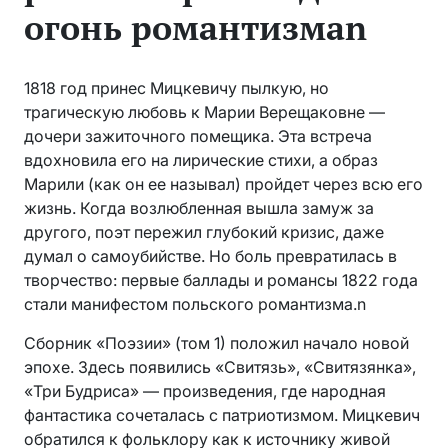
огонь романтизмаn
1818 год принес Мицкевичу пылкую, но
трагическую любовь к Марии Верещаковне —
дочери зажиточного помещика. Эта встреча
вдохновила его на лирические стихи, а образ
Марили (как он ее называл) пройдет через всю его
жизнь. Когда возлюбленная вышла замуж за
другого, поэт пережил глубокий кризис, даже
думал о самоубийстве. Но боль превратилась в
творчество: первые баллады и романсы 1822 года
стали манифестом польского романтизма.n
Сборник «Поэзии» (том 1) положил начало новой
эпохе. Здесь появились «Свитязь», «Свитязянка»,
«Три Будриса» — произведения, где народная
фантастика сочеталась с патриотизмом. Мицкевич
обратился к фольклору как к источнику живой