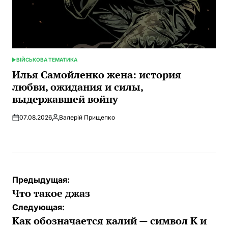
ВІЙСЬКОВА ТЕМАТИКА
ОПУБЛИКОВАНО
В
Илья Самойленко жена: история
любви, ожидания и силы,
выдержавшей войну
07.08.2026
Валерій Прищепко
Запись
от
Навигация
Предыдущая:
по
Что такое джаз
записям
Следующая:
Как обозначается калий — символ K и